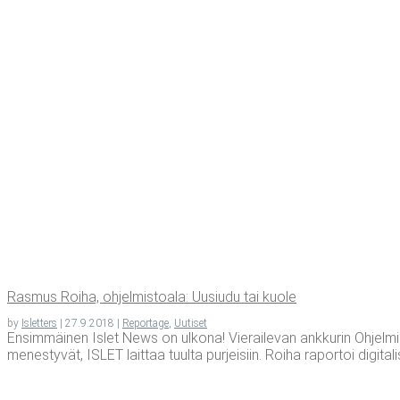
Ras­mus Roi­ha, ohjel­mis­toa­la: Uusiu­du tai kuole
by
Isletters
|
27.9.2018
|
Reportage
,
Uutiset
Ensimmäinen Islet News on ulkona! Vierailevan ankkurin Ohjelmis
menestyvät, ISLET laittaa tuulta purjeisiin. Roiha raportoi digital