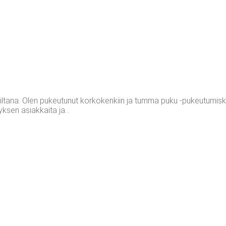
tai-iltana. Olen pukeutunut korkokenkiin ja tumma puku -pukeutum
yksen asiakkaita ja...