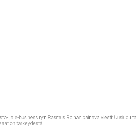
to- ja e-business ry:n Rasmus Roihan painava viesti: Uusiudu tai 
isaation tärkeydestä...