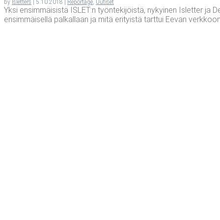
by
Isletters
|
5.10.2018
|
Reportage
,
Uutiset
Yksi ensimmäisistä ISLET:n työntekijöistä, nykyinen Isletter ja 
ensimmäisellä palkallaan ja mitä erityistä tarttui Eevan verkko