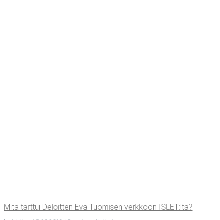
Mitä tart­tui Deloit­ten Eva Tuo­mi­sen verk­koon ISLET:ltä?