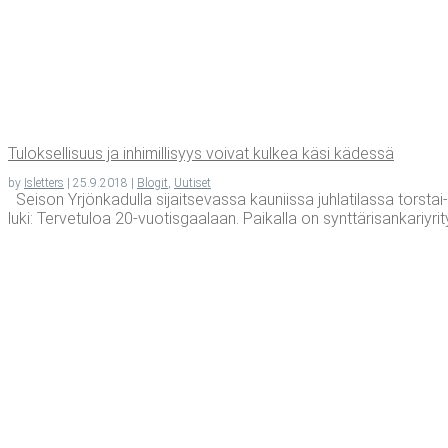
Tulok­sel­li­suus ja inhi­mil­li­syys voi­vat kul­kea käsi kädessä
by
Isletters
|
25.9.2018
|
Blogit
,
Uutiset
Seison Yrjönkadulla sijaitsevassa kauniissa juhlatilassa tors
luki: Tervetuloa 20-vuotisgaalaan. Paikalla on synttärisankariyrit