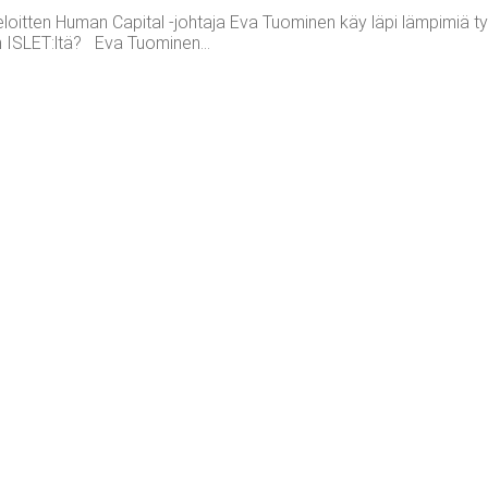
Deloitten Human Capital -johtaja Eva Tuominen käy läpi lämpimiä t
on ISLET:ltä? Eva Tuominen...