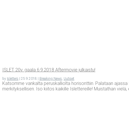
ISLET 20v. gaa­la 6.9.2018 After­mo­vie julkaistu!
by
Isletters
|
25.9.2018
|
Breaking News
,
Uutiset
Katsomme vankalta peruskalliolta horisonttiin. Palataan ajassa 
merkityksellisen. Iso kiitos kaikille Islettereille! Muistathan vielä