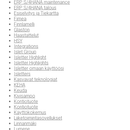
ERP S/4HANA maintenance
ERP S/4HANA talous
Esiselvitys ja Tiekartta
Fimea
Finnlamelli
Glaston
Haastattelut
HSY
Integrations
Islet Group
Isletter Highlight
Isletter Highlights
Isletter omaan käyttöösi
Isletters
Kasvavat teknologiat
KEHA
Keuda
Kivisampo
Kontiotuote
Kontiotuote
Käyttökokemus
Liiketoimintasovellukset
Linnanmäki
Lumene