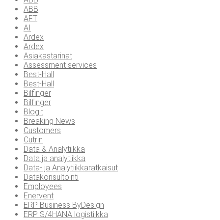
ABB
AFT
AI
Ardex
Ardex
Asiakastarinat
Assessment services
Best-Hall
Best-Hall
Bilfinger
Bilfinger
Blogit
Breaking News
Customers
Cutrin
Data & Analytiikka
Data ja analytiikka
Data- ja Analytiikkaratkaisut
Datakonsultointi
Employees
Enervent
ERP Business ByDesign
ERP S/4HANA logistiikka