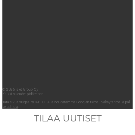
© 2026 Islet Group Oy
Kaik­ki oikeu­det pidätetään.
Tätä sivua suo­jaa reCAPTC­HA ja nou­da­tam­me Googlen
tie­to­suo­ja­käy­tän­töä
ja
pal­
ve­lueh­to­ja
.
TILAA UUTISET