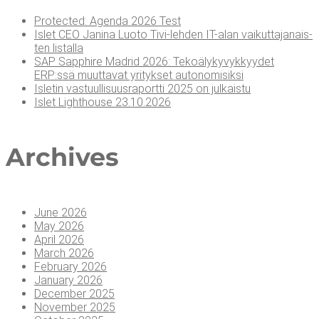
Pro­tec­ted: Agen­da 2026 Test
Islet CEO Jani­na Luo­to Tivi-leh­den IT-alan vai­kut­ta­ja­nais­
ten listalla
SAP Sapp­hi­re Madrid 2026: Teko­ä­ly­ky­vyk­kyy­det
ERP:ssä muut­ta­vat yri­tyk­set autonomisiksi
Isle­tin vas­tuul­li­suus­ra­port­ti 2025 on julkaistu
Islet Light­house 23.10.2026
Arc­hi­ves
June 2026
May 2026
April 2026
March 2026
February 2026
January 2026
December 2025
November 2025