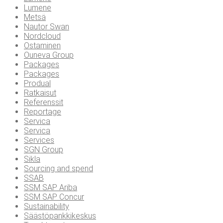
Lumene
Metsä
Nautor Swan
Nordcloud
Ostaminen
Ouneva Group
Packages
Packages
Produal
Ratkaisut
Referenssit
Reportage
Servica
Servica
Services
SGN Group
Sikla
Sourcing and spend
SSAB
SSM SAP Ariba
SSM SAP Concur
Sustainability
Säästöpankkikeskus