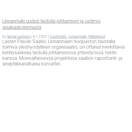
Lin­nan­mä­ki uudis­ti tie­dol­la joh­ta­mi­sen ja opti­moi
asiakaskokemusta
by
Sanna Lamppu
|
6.1.2025
|
Customers
,
Linnanmäki
,
Referenssit
Lasten Päivän Säätiö, Linnanmäen huvipuiston taustalla
toimiva yleishyödyllinen organisaatio, on ottanut merkittäviä
kehitysaskelia tiedolla johtamisessa yhteistyössä Isletin
kanssa. Monivaiheisessa projektissa säätiön raportointi- ja
analytiikkaratkaisu korvattiin...