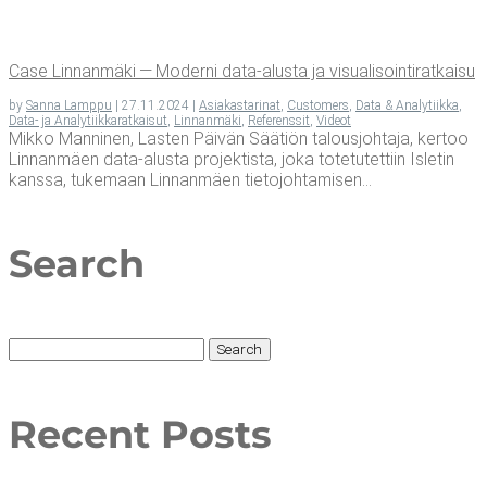
Case Lin­nan­mä­ki — Moder­ni data-alus­ta ja visualisointiratkaisu
by
Sanna Lamppu
|
27.11.2024
|
Asiakastarinat
,
Customers
,
Data & Analytiikka
,
Data- ja Analytiikkaratkaisut
,
Linnanmäki
,
Referenssit
,
Videot
Mikko Manninen, Lasten Päivän Säätiön talousjohtaja, kertoo
Linnanmäen data-alusta projektista, joka totetutettiin Isletin
kanssa, tukemaan Linnanmäen tietojohtamisen...
Search
Search
for:
Recent Posts