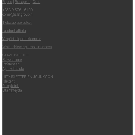
Espoo
|
Buda­pest
|
Oulu
+358 9 5761 6100
come@​isletgroup.​fi
Tie­to­suo­ja­se­los­teet
Laa­dun­hal­lin­ta
Ympä­ris­tö­po­li­tiik­kam­me
Whist­le­blowing ilmoituskanava
SAA­VU ISLETILLE
Pal­ve­lum­me
Refe­rens­sit
Ajan­koh­tais­ta
LII­TY ISLET­TE­RIEN JOUKKOON
Islet­te­rit
Rek­ry­toin­ti
Ota Yhteyt­tä