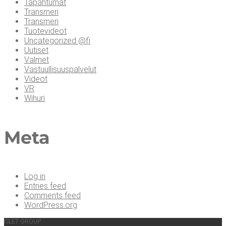
Tapahtumat
Transmeri
Transmeri
Tuotevideot
Uncategorized @fi
Uutiset
Valmet
Vastuullisuuspalvelut
Videot
VR
Wihuri
Meta
Log in
Entries feed
Comments feed
WordPress.org
ISLET GROUP