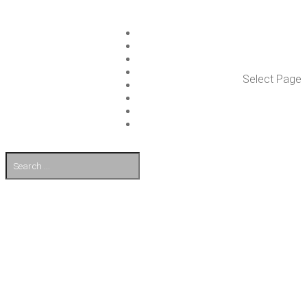
ISLET GROUP
PAL­VE­LUT
REFE­RENS­SIT
AJAN­KOH­TAIS­TA
Select Page
TULE TÖI­HIN
KUMP­PA­NIT
OTA YHTEYT­TÄ
EN