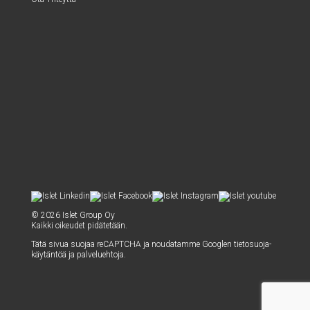
© 2026 Islet Group Oy
Kaik­ki oikeu­det pidätetään.
Tätä sivua suo­jaa reCAPTC­HA ja nou­da­tam­me Googlen
tie­to­suo­ja­
käy­tän­töä
ja
pal­ve­lueh­to­ja
.