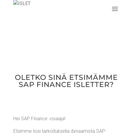
OLET­KO SINÄ ETSI­MÄM­ME
SAP FINANCE ISLETTER?
Hei SAP Finance ‑osaa­ja!
Etsim­me tosi tar­koi­tuk­sel­la dynaa­mis­ta SAP-