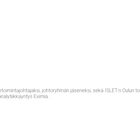
iketoimintajohtajaksi, johtoryhmän jäseneksi, sekä ISLET:n Oulun 
alytiikkayritys Eximia...