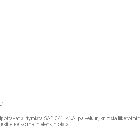
021
lpottavat siirtymistä SAP S/4HANA -palveluun, kriittisiä liiketoimi
ittelee kolme mielenkiintoista...