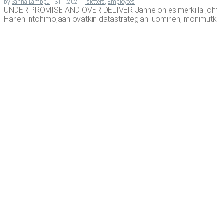
by
Sanna Lamppu
|
31.1.2021
|
Isletters
,
Employees
UNDER PROMISE AND OVER DELIVER Janne on esimerkillä johtava, 
Hänen intohimojaan ovatkin datastrategian luominen, monimutkais