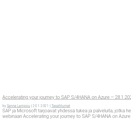
Acce­le­ra­ting your jour­ney to SAP S/4HANA on Azu­re — 28.1.2
by
Sanna Lamppu
|
20.1.2021
|
Tapahtumat
SAP ja Microsoft tarjoavat yhdessä tukea ja palveluita, jotka he
webinaari Accelerating your journey to SAP S/4HANA on Azure es