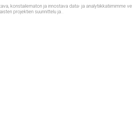
konstailematon ja innostava data- ja analytiikkatiimimme vetäj
ten projektien suunnittelu ja...