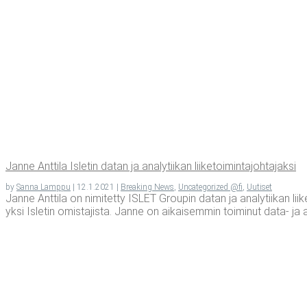
Jan­ne Ant­ti­la Isle­tin datan ja ana­ly­tii­kan liiketoimintajohtajaksi
by
Sanna Lamppu
|
12.1.2021
|
Breaking News
,
Uncategorized @fi
,
Uutiset
Janne Anttila on nimitetty ISLET Groupin datan ja analytiikan li
yksi Isletin omistajista. Janne on aikaisemmin toiminut data- ja an