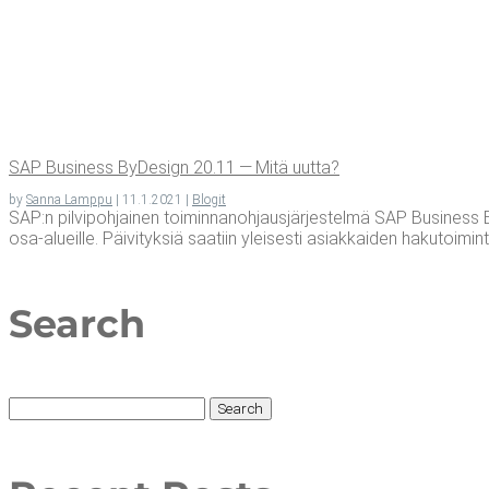
SAP Busi­ness ByDe­sign 20.11 — Mitä uutta?
by
Sanna Lamppu
|
11.1.2021
|
Blogit
SAP:n pilvipohjainen toiminnanohjausjärjestelmä SAP Business By
osa-alueille. Päivityksiä saatiin yleisesti asiakkaiden hakutoimintoo
Search
Search
for: