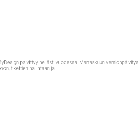
Design päivittyy neljästi vuodessa. Marraskuun versionpäivitys 2
n, tikettien hallintaan ja...