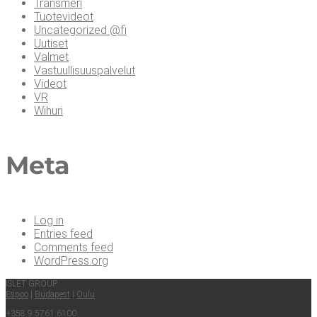
Transmeri
Tuotevideot
Uncategorized @fi
Uutiset
Valmet
Vastuullisuuspalvelut
Videot
VR
Wihuri
Meta
Log in
Entries feed
Comments feed
WordPress.org
ISLET GROUP
Espoo
|
Buda­pest
|
Oulu
+358 9 5761 6100