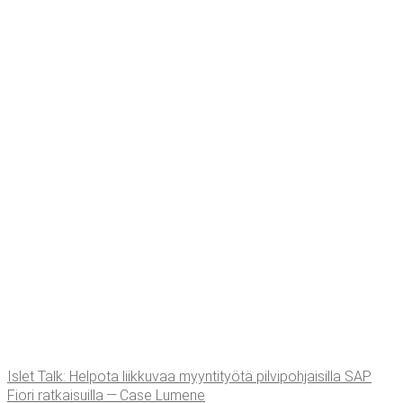
Islet Talk: Hel­po­ta liik­ku­vaa myyn­ti­työ­tä pil­vi­poh­jai­sil­la SAP
Fio­ri rat­kai­suil­la — Case Lumene