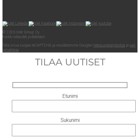
© 2026 Islet Group Oy
Kaik­ki oikeu­det pidätetään.
Tätä sivua suo­jaa reCAPTC­HA ja nou­da­tam­me Googlen
tie­to­suo­ja­käy­tän­töä
ja
pal­
ve­lueh­to­ja
.
TILAA UUTISET
Etunimi
Sukunimi