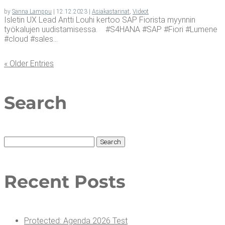
by
Sanna Lamppu
|
12.12.2023
|
Asiakastarinat
,
Videot
Isletin UX Lead Antti Louhi kertoo SAP Fiorista myynnin
työkalujen uudistamisessa. #S4HANA #SAP #Fiori #Lumene
#cloud #sales...
« Older Entries
Search
Search
for:
Recent Posts
Pro­tec­ted: Agen­da 2026 Test