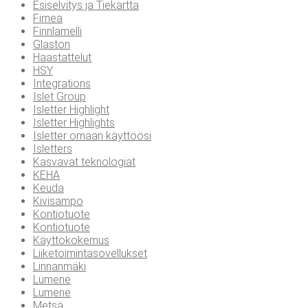
Esiselvitys ja Tiekartta
Fimea
Finnlamelli
Glaston
Haastattelut
HSY
Integrations
Islet Group
Isletter Highlight
Isletter Highlights
Isletter omaan käyttöösi
Isletters
Kasvavat teknologiat
KEHA
Keuda
Kivisampo
Kontiotuote
Kontiotuote
Käyttökokemus
Liiketoimintasovellukset
Linnanmäki
Lumene
Lumene
Metsä