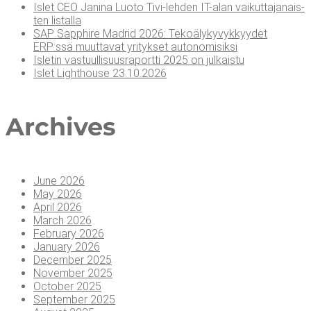
Islet CEO Jani­na Luo­to Tivi-leh­den IT-alan vai­kut­ta­ja­nais­
ten listalla
SAP Sapp­hi­re Madrid 2026: Teko­ä­ly­ky­vyk­kyy­det
ERP:ssä muut­ta­vat yri­tyk­set autonomisiksi
Isle­tin vas­tuul­li­suus­ra­port­ti 2025 on julkaistu
Islet Light­house 23.10.2026
Arc­hi­ves
June 2026
May 2026
April 2026
March 2026
February 2026
January 2026
December 2025
November 2025
October 2025
September 2025