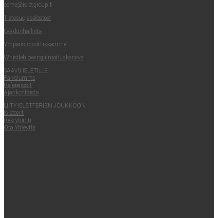
come@​isletgroup.​fi
Tie­to­suo­ja­se­los­teet
Laa­dun­hal­lin­ta
Ympä­ris­tö­po­li­tiik­kam­me
Whist­le­blowing ilmoituskanava
SAA­VU ISLETILLE
Pal­ve­lum­me
Refe­rens­sit
Ajan­koh­tais­ta
LII­TY ISLET­TE­RIEN JOUKKOON
Islet­te­rit
Rek­ry­toin­ti
Ota Yhteyt­tä