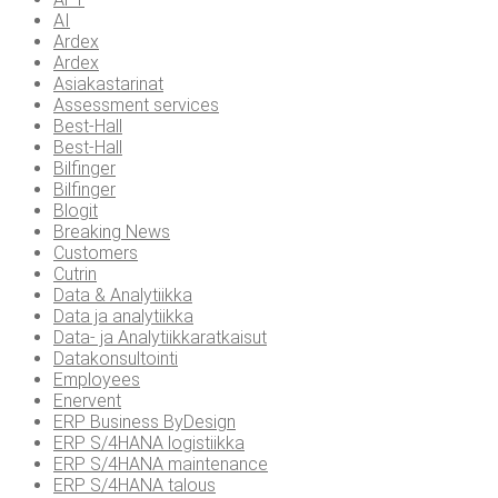
AI
Ardex
Ardex
Asiakastarinat
Assessment services
Best-Hall
Best-Hall
Bilfinger
Bilfinger
Blogit
Breaking News
Customers
Cutrin
Data & Analytiikka
Data ja analytiikka
Data- ja Analytiikkaratkaisut
Datakonsultointi
Employees
Enervent
ERP Business ByDesign
ERP S/4HANA logistiikka
ERP S/4HANA maintenance
ERP S/4HANA talous