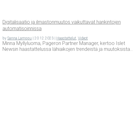
Digi­ta­li­saa­tio ja ilmas­ton­muu­tos vai­kut­ta­vat han­kin­to­jen
automatisoinnissa
by
Sanna Lamppu
|
20.12.2023
|
Haastattelut
,
Videot
Minna Myllyluoma, Pageron Partner Manager, kertoo Islet
Newsin haastattelussa lähiaikojen trendeistä ja muutoksista...