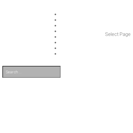
ISLET GROUP
PAL­VE­LUT
REFE­RENS­SIT
AJAN­KOH­TAIS­TA
Select Page
TULE TÖI­HIN
KUMP­PA­NIT
OTA YHTEYT­TÄ
EN