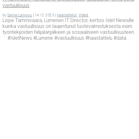
vastuullisuus
by
Sanna Lamppu
|
14.12.2023
|
Haastattelut
,
Videot
Lispe Tammivaara, Lumenen IT Director, kertoo Islet Newsille
kuinka vastuullisuus on laajentunut tuotevalmistuksesta esim.
työntekijöiden hiilijalanjälkeen ja sosiaaliseen vastuullisuuteen.
#IsletNews #Lumene #vastuullisuus #haastattelu #data...