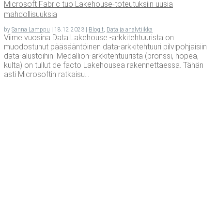
Mic­ro­soft Fabric tuo Lake­house-toteu­tuk­siin uusia
mahdollisuuksia
by
Sanna Lamppu
|
18.12.2023
|
Blogit
,
Data ja analytiikka
Viime vuosina Data Lakehouse -arkkitehtuurista on
muodostunut pääsääntöinen data-arkkitehtuuri pilvipohjaisiin
data-alustoihin. Medallion-arkkitehtuurista (pronssi, hopea,
kulta) on tullut de facto Lakehousea rakennettaessa. Tähän
asti Microsoftin ratkaisu...