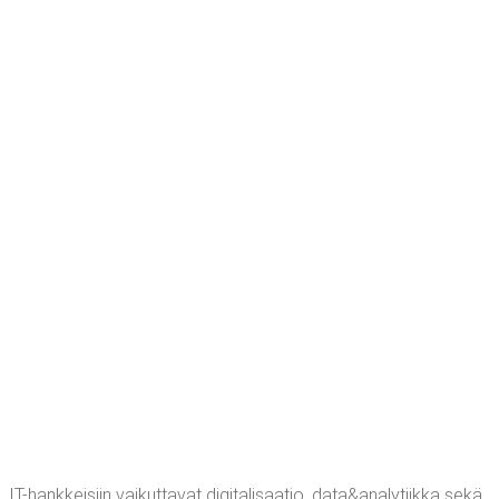
IT-hank­kei­siin vai­kut­ta­vat digi­ta­li­saa­tio, data&analytiikka sekä