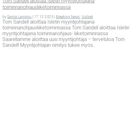
Tom San­dell aloit­taa Isle­tin myyn­ti­joh­ta­ja­na
toiminnanohjausliiketoiminnassa
by
Sanna Lamppu
|
17.12.2023
|
Breaking News
,
Uutiset
Tom Sandell aloittaa Isletin myyntijohtajana
toiminnanohjausliiketoiminnassa Tom Sandell aloittaa Isletin
myyntijohtajana toiminnanohjaus- liiketoiminnassa
Saarellamme aloittaa uusi myyntijohtaja – tervetuloa Tom
Sandell! Myyntijohtajan nimitys tukee myös...