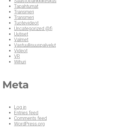
Säästöpankkikeskus
Tapahtumat
Transmeri
Transmeri
Tuotevideot
Uncategorized @fi
Uutiset
Valmet
Vastuullisuuspalvelut
Videot
VR
Wihuri
Meta
Log in
Entries feed
Comments feed
WordPress.org