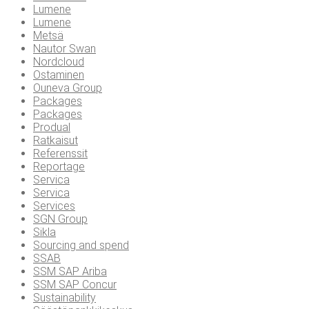
Lumene
Lumene
Metsä
Nautor Swan
Nordcloud
Ostaminen
Ouneva Group
Packages
Packages
Produal
Ratkaisut
Referenssit
Reportage
Servica
Servica
Services
SGN Group
Sikla
Sourcing and spend
SSAB
SSM SAP Ariba
SSM SAP Concur
Sustainability