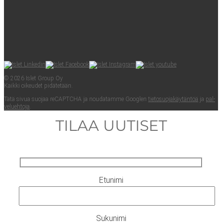
© 2026 Islet Group Oy
Kaik­ki oikeu­det pidätetään.
Tätä sivua suo­jaa reCAPTC­HA ja nou­da­tam­me Googlen
tie­to­suo­ja­käy­tän­töä
ja
pal­
ve­lueh­to­ja
.
TILAA UUTISET
Etunimi
Sukunimi