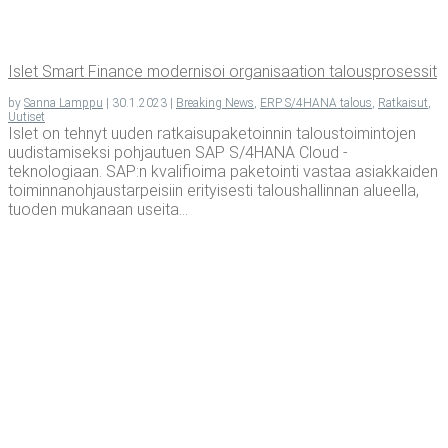
Islet Smart Finance moder­ni­soi orga­ni­saa­tion talousprosessit
by
Sanna Lamppu
|
30.1.2023
|
Breaking News
,
ERP S/4HANA talous
,
Ratkaisut
,
Uutiset
Islet on tehnyt uuden ratkaisupaketoinnin taloustoimintojen
uudistamiseksi pohjautuen SAP S/4HANA Cloud -
teknologiaan. SAP:n kvalifioima paketointi vastaa asiakkaiden
toiminnanohjaustarpeisiin erityisesti taloushallinnan alueella,
tuoden mukanaan useita...