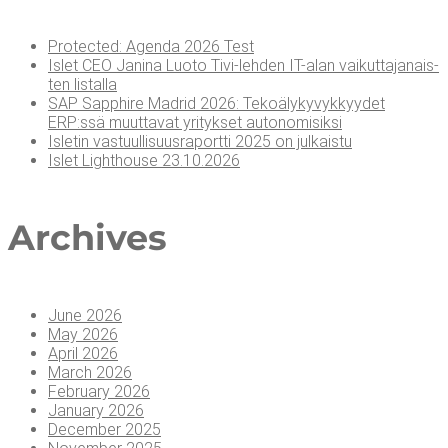
Pro­tec­ted: Agen­da 2026 Test
Islet CEO Jani­na Luo­to Tivi-leh­den IT-alan vai­kut­ta­ja­nais­
ten listalla
SAP Sapp­hi­re Madrid 2026: Teko­ä­ly­ky­vyk­kyy­det
ERP:ssä muut­ta­vat yri­tyk­set autonomisiksi
Isle­tin vas­tuul­li­suus­ra­port­ti 2025 on julkaistu
Islet Light­house 23.10.2026
Arc­hi­ves
June 2026
May 2026
April 2026
March 2026
February 2026
January 2026
December 2025