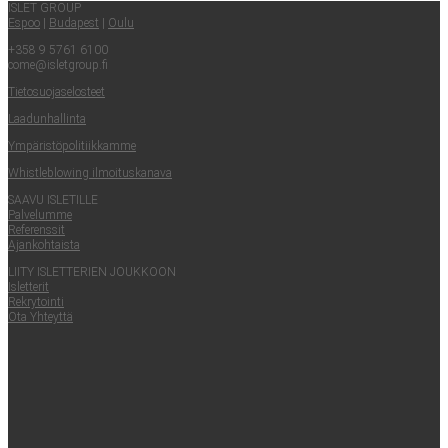
ISLET GROUP
Espoo
|
Buda­pest
|
Oulu
+358 9 5761 6100
come@​isletgroup.​fi
Tie­to­suo­ja­se­los­teet
Laa­dun­hal­lin­ta
Ympä­ris­tö­po­li­tiik­kam­me
Whist­le­blowing ilmoituskanava
SAA­VU ISLETILLE
Pal­ve­lum­me
Refe­rens­sit
Ajan­koh­tais­ta
LII­TY ISLET­TE­RIEN JOUKKOON
Islet­te­rit
Rek­ry­toin­ti
Ota Yhteyt­tä