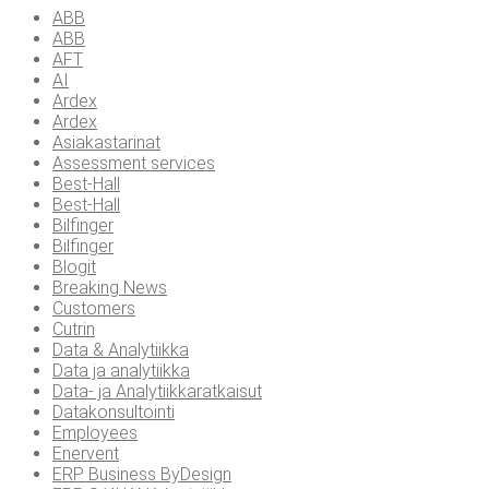
ABB
ABB
AFT
AI
Ardex
Ardex
Asiakastarinat
Assessment services
Best-Hall
Best-Hall
Bilfinger
Bilfinger
Blogit
Breaking News
Customers
Cutrin
Data & Analytiikka
Data ja analytiikka
Data- ja Analytiikkaratkaisut
Datakonsultointi
Employees
Enervent
ERP Business ByDesign