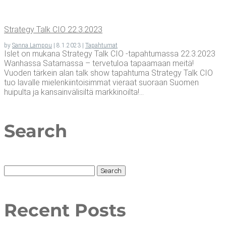
Stra­te­gy Talk CIO 22.3.2023
by
Sanna Lamppu
|
8.1.2023
|
Tapahtumat
Islet on mukana Strategy Talk CIO -tapahtumassa 22.3.2023
Wanhassa Satamassa – tervetuloa tapaamaan meitä!
Vuoden tärkein alan talk show tapahtuma Strategy Talk CIO
tuo lavalle mielenkiintoisimmat vieraat suoraan Suomen
huipulta ja kansainvälisiltä markkinoilta!...
Search
Search
for:
Recent Posts