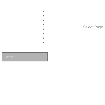
ISLET GROUP
PAL­VE­LUT
REFE­RENS­SIT
AJAN­KOH­TAIS­TA
Select Page
TULE TÖI­HIN
KUMP­PA­NIT
OTA YHTEYT­TÄ
EN