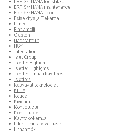
ERP S/4HANA logistiikka
ERP S/4HANA maintenance
ERP S/4HANA talous
Esiselvitys ja Tiekartta
Fimea
Finnlamelli
Glaston
Haastattelut
HSY
Integrations
Islet Group
Isletter Highlight
Isletter Highlights
Isletter omaan käyttöösi
Isletters
Kasvavat teknologiat
KEHA
Keuda
Kivisampo
Kontiotuote
Kontiotuote
Käyttökokemus
Liiketoimintasovellukset
Linnanmäki