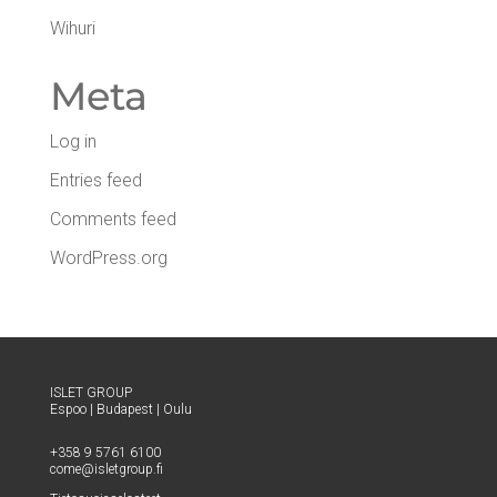
Wihuri
Meta
Log in
Entries feed
Comments feed
WordPress.org
ISLET GROUP
Espoo
|
Buda­pest
|
Oulu
+358 9 5761 6100
come@​isletgroup.​fi