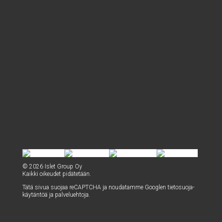
© 2026 Islet Group Oy
Kaik­ki oikeu­det pidätetään.
Tätä sivua suo­jaa reCAPTC­HA ja nou­da­tam­me Googlen
tie­to­suo­ja­
käy­tän­töä
ja
pal­ve­lueh­to­ja
.