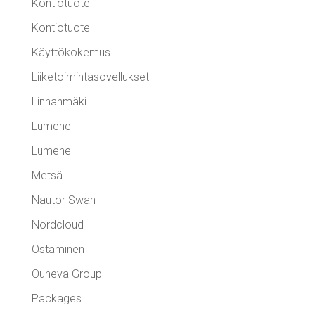
Kontiotuote
Kontiotuote
Käyttökokemus
Liiketoimintasovellukset
Linnanmäki
Lumene
Lumene
Metsä
Nautor Swan
Nordcloud
Ostaminen
Ouneva Group
Packages