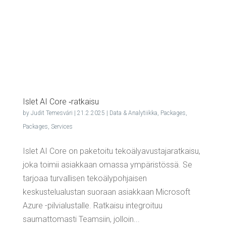
Islet AI Core ‑rat­kai­su
by
Judit Temesvári
|
21.2.2025
|
Data & Analytiikka
,
Packages
,
Packages
,
Services
Islet AI Core on paketoitu tekoälyavustajaratkaisu,
joka toimii asiakkaan omassa ympäristössä. Se
tarjoaa turvallisen tekoälypohjaisen
keskustelualustan suoraan asiakkaan Microsoft
Azure -pilvialustalle. Ratkaisu integroituu
saumattomasti Teamsiin, jolloin...