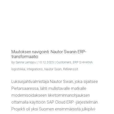
Muu­tok­sen navi­goin­ti: Nau­tor Swa­nin ERP-
transformaatio
by
Sanna Lamppu
|
10.12.2025
|
Customers
,
ERP S/4HANA
logistiikka
,
Integrations
,
Nautor Swan
,
Referenssit
Luksusjahtivalmistaja Nautor Swan, joka sijaitsee
Pietarsaaressa, lähti mullistavalle matkalle
modernisoidakseen liiketoiminnanohjauksen
ottamalla käyttöön SAP Cloud ERP -järjestelmän.
Projekti oli yksi Suomen ensimmäisistä julkipilvi-