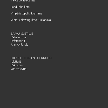
Tie­to­suo­ja­se­los­teet
Laa­dun­hal­lin­ta
Ympä­ris­tö­po­li­tiik­kam­me
Whist­le­blowing ilmoituskanava
SAA­VU ISLETILLE
Pal­ve­lum­me
Refe­rens­sit
Ajan­koh­tais­ta
LII­TY ISLET­TE­RIEN JOUKKOON
Islet­te­rit
Rek­ry­toin­ti
Ota Yhteyt­tä