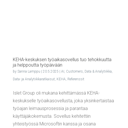
KEHA-kes­kuk­sen työ­ai­ka­so­vel­lus tuo tehok­kuut­ta
ja help­pout­ta työpäivään
by
Sanna Lamppu
|
20.5.2025
|
AI
,
Customers
,
Data & Analytiikka
,
Data- ja Analytiikkaratkaisut
,
KEHA
,
Referenssit
Islet Group oli mukana kehittämässä KEHA-
keskukselle työaikasovellusta, joka yksinkertaistaa
työajan leimausprosessia ja parantaa
käyttäjäkokemusta. Sovellus kehitettiin
yhteistyössä Microsoftin kanssa ja osana