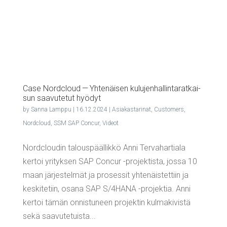
Case Nordcloud — Yhtenäisen kulu­jen­hal­lin­ta­rat­kai­
sun saa­vu­te­tut hyödyt
by
Sanna Lamppu
|
16.12.2024
|
Asiakastarinat
,
Customers
,
Nordcloud
,
SSM SAP Concur
,
Videot
Nordcloudin talouspäällikkö Anni Tervahartiala
kertoi yrityksen SAP Concur -projektista, jossa 10
maan järjestelmät ja prosessit yhtenäistettiin ja
keskitetiin, osana SAP S/4HANA -projektia. Anni
kertoi tämän onnistuneen projektin kulmakivistä
sekä saavutetuista...