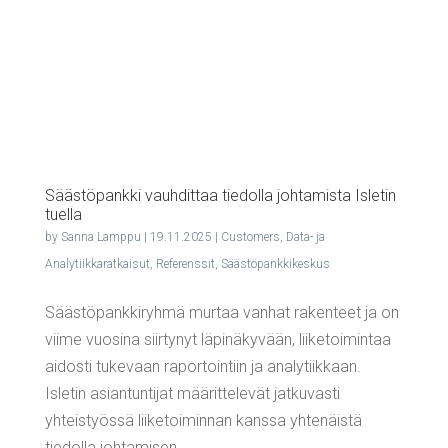
Sääs­tö­pank­ki vauh­dit­taa tie­dol­la joh­ta­mis­ta Isle­tin
tuella
by
Sanna Lamppu
|
19.11.2025
|
Customers
,
Data- ja
Analytiikkaratkaisut
,
Referenssit
,
Säästöpankkikeskus
Säästöpankkiryhmä murtaa vanhat rakenteet ja on
viime vuosina siirtynyt läpinäkyvään, liiketoimintaa
aidosti tukevaan raportointiin ja analytiikkaan.
Isletin asiantuntijat määrittelevät jatkuvasti
yhteistyössä liiketoiminnan kanssa yhtenäistä
tiedolla johtamisen...