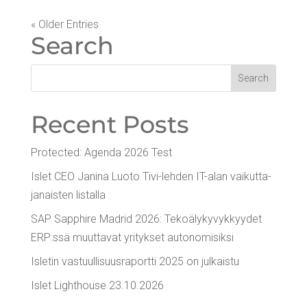
« Older Entries
Search
Recent Posts
Pro­tec­ted: Agen­da 2026 Test
Islet CEO Jani­na Luo­to Tivi-leh­den IT-alan vai­kut­ta­
ja­nais­ten listalla
SAP Sapp­hi­re Madrid 2026: Teko­ä­ly­ky­vyk­kyy­det
ERP:ssä muut­ta­vat yri­tyk­set autonomisiksi
Isle­tin vas­tuul­li­suus­ra­port­ti 2025 on julkaistu
Islet Light­house 23.10.2026