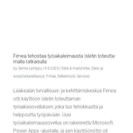
Fimea tehos­taa työ­ai­ka­lei­maus­ta Isle­tin toteut­ta­
mal­la ratkaisulla
by
Sanna Lamppu
|
9.6.2025
|
Data & Analytiikka
,
Data- ja
Analytiikkaratkaisut
,
Fimea
,
Referenssit
,
Services
Lääkealan turvallisuus- ja kehittämiskeskus Fimea
otti käyttöön Isletin toteuttaman
työaikasovelluksen, joka tuo tehokkuutta ja
helppoutta työpäivään. Uusi
työaikaleimaussovellus on rakennettu Microsoft
Power Apps -alustalle, ja sen käyttöönotto oli