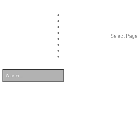
ISLET GROUP
PAL­VE­LUT
REFE­RENS­SIT
AJAN­KOH­TAIS­TA
Select Page
TULE TÖI­HIN
KUMP­PA­NIT
OTA YHTEYT­TÄ
EN