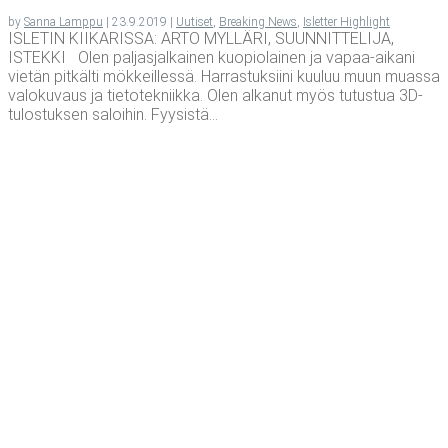
by
Sanna Lamppu
|
23.9.2019
|
Uutiset
,
Breaking News
,
Isletter Highlight
ISLETIN KIIKARISSA: ARTO MYLLÄRI, SUUNNITTELIJA,
ISTEKKI Olen paljasjalkainen kuopiolainen ja vapaa-aikani
vietän pitkälti mökkeillessä. Harrastuksiini kuuluu muun muassa
valokuvaus ja tietotekniikka. Olen alkanut myös tutustua 3D-
tulostuksen saloihin. Fyysistä...