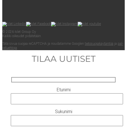
© 2026 Islet Group Oy
Kaik­ki oikeu­det pidätetään.
Tätä sivua suo­jaa reCAPTC­HA ja nou­da­tam­me Googlen
tie­to­suo­ja­käy­tän­töä
ja
pal­
ve­lueh­to­ja
.
TILAA UUTISET
Etunimi
Sukunimi