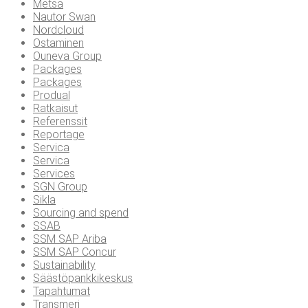
Metsä
Nautor Swan
Nordcloud
Ostaminen
Ouneva Group
Packages
Packages
Produal
Ratkaisut
Referenssit
Reportage
Servica
Servica
Services
SGN Group
Sikla
Sourcing and spend
SSAB
SSM SAP Ariba
SSM SAP Concur
Sustainability
Säästöpankkikeskus
Tapahtumat
Transmeri