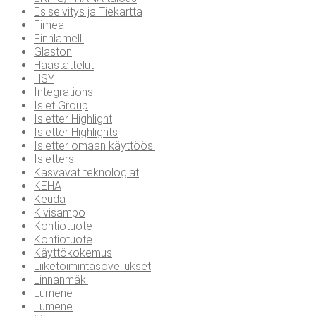
Esiselvitys ja Tiekartta
Fimea
Finnlamelli
Glaston
Haastattelut
HSY
Integrations
Islet Group
Isletter Highlight
Isletter Highlights
Isletter omaan käyttöösi
Isletters
Kasvavat teknologiat
KEHA
Keuda
Kivisampo
Kontiotuote
Kontiotuote
Käyttökokemus
Liiketoimintasovellukset
Linnanmäki
Lumene
Lumene