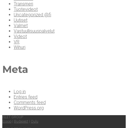
Transmeri
Tuotevideot
Uncategorized @fi
Uutiset
Valmet
Vastuullisuuspalvelut
Videot
VR
Wihuri
Meta
Log in
Entries feed
Comments feed
WordPress.org
ISLET GROUP
Espoo
|
Buda­pest
|
Oulu