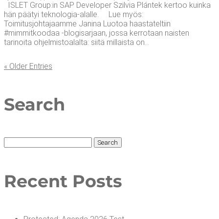
ISLET Group:in SAP Developer Szilvia Plántek kertoo kuinka
hän päätyi teknologia-alalle. Lue myös:
Toimitusjohtajaamme Janina Luotoa haastateltiin
#mimmitkoodaa -blogisarjaan, jossa kerrotaan naisten
tarinoita ohjelmistoalalta: siitä millaista on...
« Older Entries
Search
Search
for:
Recent Posts