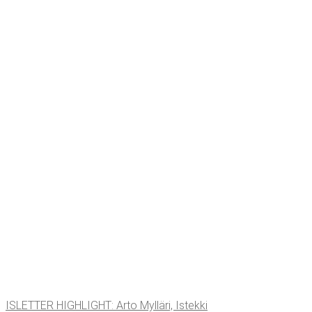
ISLET­TER HIGH­LIGHT: Arto Myl­lä­ri, Istekki