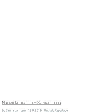
Nai­nen koo­da­ri­na — Szil­vian tarina
by
Sanna Lamppu
|
18.9.2019
|
Uutiset
,
Reportage