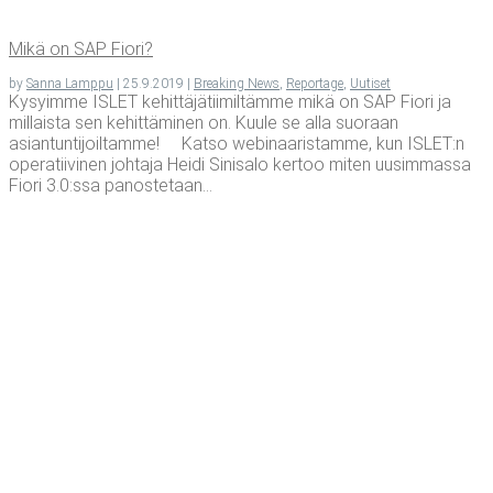
Mikä on SAP Fiori?
by
Sanna Lamppu
|
25.9.2019
|
Breaking News
,
Reportage
,
Uutiset
Kysyimme ISLET kehittäjätiimiltämme mikä on SAP Fiori ja
millaista sen kehittäminen on. Kuule se alla suoraan
asiantuntijoiltamme! Katso webinaaristamme, kun ISLET:n
operatiivinen johtaja Heidi Sinisalo kertoo miten uusimmassa
Fiori 3.0:ssa panostetaan...