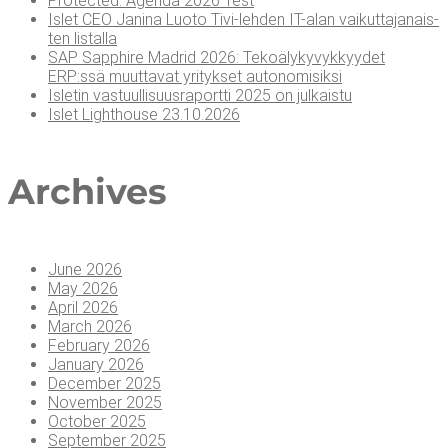
Pro­tec­ted: Agen­da 2026 Test
Islet CEO Jani­na Luo­to Tivi-leh­den IT-alan vai­kut­ta­ja­nais­
ten listalla
SAP Sapp­hi­re Madrid 2026: Teko­ä­ly­ky­vyk­kyy­det
ERP:ssä muut­ta­vat yri­tyk­set autonomisiksi
Isle­tin vas­tuul­li­suus­ra­port­ti 2025 on julkaistu
Islet Light­house 23.10.2026
Arc­hi­ves
June 2026
May 2026
April 2026
March 2026
February 2026
January 2026
December 2025
November 2025
October 2025
September 2025