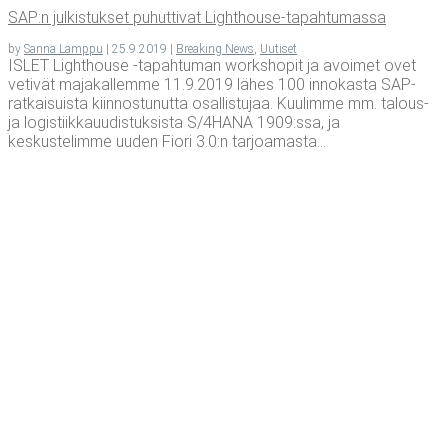
SAP:n jul­kis­tuk­set puhut­ti­vat Lighthouse-tapahtumassa
by
Sanna Lamppu
|
25.9.2019
|
Breaking News
,
Uutiset
ISLET Lighthouse -tapahtuman workshopit ja avoimet ovet
vetivät majakallemme 11.9.2019 lähes 100 innokasta SAP-
ratkaisuista kiinnostunutta osallistujaa. Kuulimme mm. talous-
ja logistiikkauudistuksista S/4HANA 1909:ssa, ja
keskustelimme uuden Fiori 3.0:n tarjoamasta...