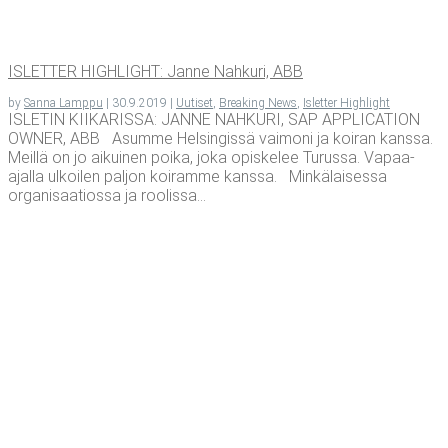
ISLET­TER HIGH­LIGHT: Jan­ne Nah­ku­ri, ABB
by
Sanna Lamppu
|
30.9.2019
|
Uutiset
,
Breaking News
,
Isletter Highlight
ISLETIN KIIKARISSA: JANNE NAHKURI, SAP APPLICATION
OWNER, ABB Asumme Helsingissä vaimoni ja koiran kanssa.
Meillä on jo aikuinen poika, joka opiskelee Turussa. Vapaa-
ajalla ulkoilen paljon koiramme kanssa. Minkälaisessa
organisaatiossa ja roolissa...