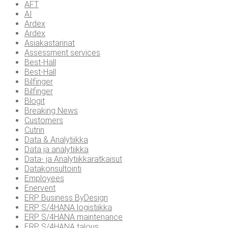
AFT
AI
Ardex
Ardex
Asiakastarinat
Assessment services
Best-Hall
Best-Hall
Bilfinger
Bilfinger
Blogit
Breaking News
Customers
Cutrin
Data & Analytiikka
Data ja analytiikka
Data- ja Analytiikkaratkaisut
Datakonsultointi
Employees
Enervent
ERP Business ByDesign
ERP S/4HANA logistiikka
ERP S/4HANA maintenance
ERP S/4HANA talous