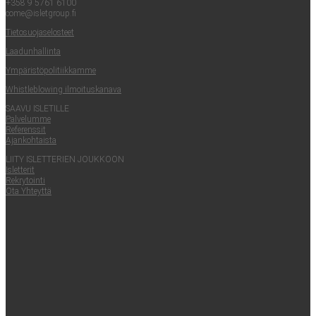
+358 9 5761 6100
come@​isletgroup.​fi
Tie­to­suo­ja­se­los­teet
Laa­dun­hal­lin­ta
Ympä­ris­tö­po­li­tiik­kam­me
Whist­le­blowing ilmoituskanava
SAA­VU ISLETILLE
Pal­ve­lum­me
Refe­rens­sit
Ajan­koh­tais­ta
LII­TY ISLET­TE­RIEN JOUKKOON
Islet­te­rit
Rek­ry­toin­ti
Ota Yhteyt­tä