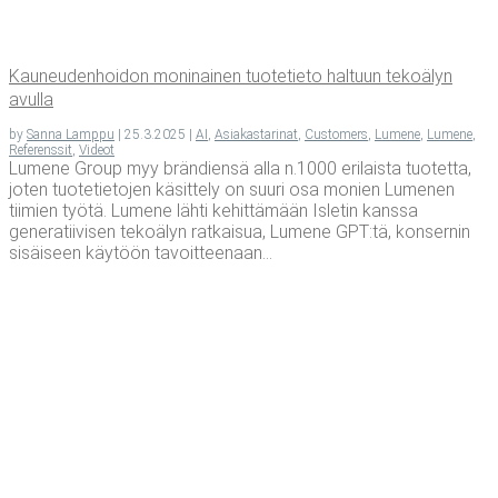
Kau­neu­den­hoi­don moni­nai­nen tuo­te­tie­to hal­tuun teko­ä­lyn
avulla
by
Sanna Lamppu
|
25.3.2025
|
AI
,
Asiakastarinat
,
Customers
,
Lumene
,
Lumene
,
Referenssit
,
Videot
Lumene Group myy brändiensä alla n.1000 erilaista tuotetta,
joten tuotetietojen käsittely on suuri osa monien Lumenen
tiimien työtä. Lumene lähti kehittämään Isletin kanssa
generatiivisen tekoälyn ratkaisua, Lumene GPT:tä, konsernin
sisäiseen käytöön tavoitteenaan...