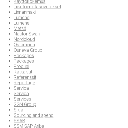
Käyttökokemus
Liiketoimintasovellukset
Linnanmäki
Lumene
Lumene
Metsä
Nautor Swan
Nordcloud
Ostaminen
Ouneva Group
Packages
Packages
Produal
Ratkaisut
Referenssit
Reportage
Servica
Servica
Services
SGN Group
Sikla
Sourcing and spend
SSAB
SSM SAP Ariba