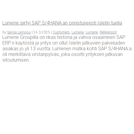
Lume­ne siir­tyi SAP S/4HANA:an onnis­tu­nees­ti Isle­tin tuella
by
Sanna Lamppu
|
24.3.2025
|
Customers
,
Lumene
,
Lumene
,
Referenssit
Lumene Groupilla on rikas historia ja vahva osaaminen SAP
ERP:n käytöstä ja yritys on ollut Isletin jatkuvien palveluiden
asiakas jo yli 13 vuotta. Lumenen matka kohti SAP S/4HANA:a
oli merkittävä virstanpylväs, joka osoitti yrityksen jatkuvan
sitoutumisen...