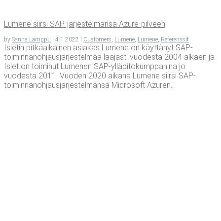
Lume­ne siir­si SAP-jär­jes­tel­män­sä Azure-pilveen
by
Sanna Lamppu
|
4.1.2022
|
Customers
,
Lumene
,
Lumene
,
Referenssit
Isletin pitkäaikainen asiakas Lumene on käyttänyt SAP-
toiminnanohjausjärjestelmää laajasti vuodesta 2004 alkaen ja
Islet on toiminut Lumenen SAP-ylläpitokumppanina jo
vuodesta 2011. Vuoden 2020 aikana Lumene siirsi SAP-
toiminnanohjausjärjestelmänsä Microsoft Azuren...