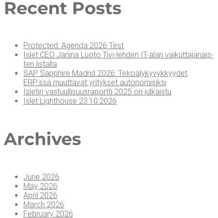
Recent Posts
Pro­tec­ted: Agen­da 2026 Test
Islet CEO Jani­na Luo­to Tivi-leh­den IT-alan vai­kut­ta­ja­nais­
ten listalla
SAP Sapp­hi­re Madrid 2026: Teko­ä­ly­ky­vyk­kyy­det
ERP:ssä muut­ta­vat yri­tyk­set autonomisiksi
Isle­tin vas­tuul­li­suus­ra­port­ti 2025 on julkaistu
Islet Light­house 23.10.2026
Arc­hi­ves
June 2026
May 2026
April 2026
March 2026
February 2026