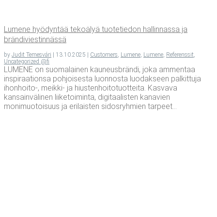
Lume­ne hyö­dyn­tää teko­ä­lyä tuo­te­tie­don hal­lin­nas­sa ja
brändiviestinnässä
by
Judit Temesvári
|
13.10.2025
|
Customers
,
Lumene
,
Lumene
,
Referenssit
,
Uncategorized @fi
LUMENE on suomalainen kauneusbrändi, joka ammentaa
inspiraationsa pohjoisesta luonnosta luodakseen palkittuja
ihonhoito-, meikki- ja hiustenhoitotuotteita. Kasvava
kansainvälinen liiketoiminta, digitaalisten kanavien
monimuotoisuus ja erilaisten sidosryhmien tarpeet...