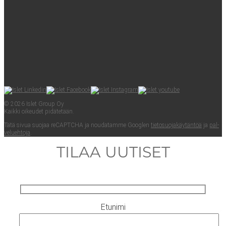
© 2026 Islet Group Oy
Kaik­ki oikeu­det pidätetään.
Tätä sivua suo­jaa reCAPTC­HA ja nou­da­tam­me Googlen
tie­to­suo­ja­käy­tän­töä
ja
pal­
ve­lueh­to­ja
.
TILAA UUTISET
Etunimi