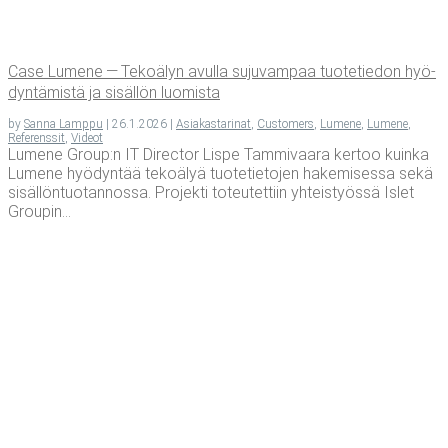
Case Lume­ne — Teko­ä­lyn avul­la suju­vam­paa tuo­te­tie­don hyö­
dyn­tä­mis­tä ja sisäl­lön luomista
by
Sanna Lamppu
|
26.1.2026
|
Asiakastarinat
,
Customers
,
Lumene
,
Lumene
,
Referenssit
,
Videot
Lumene Group:n IT Director Lispe Tammivaara kertoo kuinka
Lumene hyödyntää tekoälyä tuotetietojen hakemisessa sekä
sisällöntuotannossa. Projekti toteutettiin yhteistyössä Islet
Groupin...