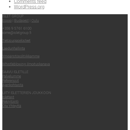
Comments feed
WordPress.org
ISLET GROUP
Espoo
|
Buda­pest
|
Oulu
+358 9 5761 6100
come@​isletgroup.​fi
Tie­to­suo­ja­se­los­teet
Laa­dun­hal­lin­ta
Ympä­ris­tö­po­li­tiik­kam­me
Whist­le­blowing ilmoituskanava
SAA­VU ISLETILLE
Pal­ve­lum­me
Refe­rens­sit
Ajan­koh­tais­ta
LII­TY ISLET­TE­RIEN JOUKKOON
Islet­te­rit
Rek­ry­toin­ti
Ota Yhteyt­tä