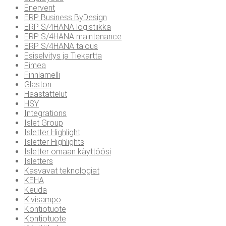
Enervent
ERP Business ByDesign
ERP S/4HANA logistiikka
ERP S/4HANA maintenance
ERP S/4HANA talous
Esiselvitys ja Tiekartta
Fimea
Finnlamelli
Glaston
Haastattelut
HSY
Integrations
Islet Group
Isletter Highlight
Isletter Highlights
Isletter omaan käyttöösi
Isletters
Kasvavat teknologiat
KEHA
Keuda
Kivisampo
Kontiotuote
Kontiotuote