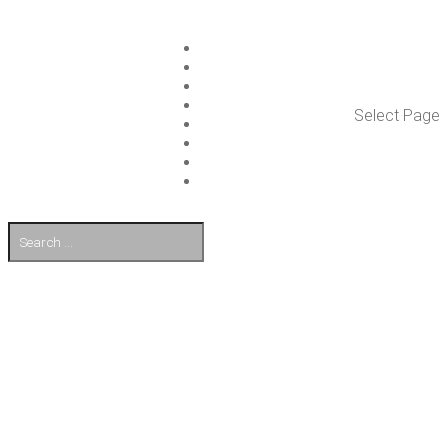
ISLET GROUP
PAL­VE­LUT
REFE­RENS­SIT
AJAN­KOH­TAIS­TA
Select Page
TULE TÖI­HIN
KUMP­PA­NIT
OTA YHTEYT­TÄ
EN