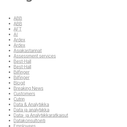
ABB
ABB
AFT
AI
Ardex
Ardex
Asiakastarinat
Assessment services
Best-Hall
Best-Hall
Bilfinger
Bilfinger
Blogit
Breaking News
Customers
Cutrin
Data & Analytiikka
Data ja analytiikka
Data- ja Analytiikkaratkaisut
Datakonsultointi
Employees