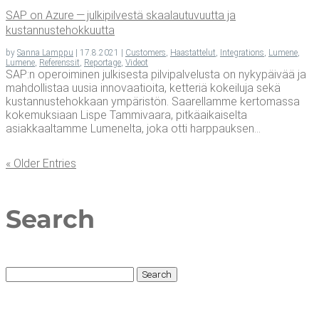
SAP on Azu­re — jul­ki­pil­ves­tä skaa­lau­tu­vuut­ta ja
kustannustehokkuutta
by
Sanna Lamppu
|
17.8.2021
|
Customers
,
Haastattelut
,
Integrations
,
Lumene
,
Lumene
,
Referenssit
,
Reportage
,
Videot
SAP:n operoiminen julkisesta pilvipalvelusta on nykypäivää ja
mahdollistaa uusia innovaatioita, ketteriä kokeiluja sekä
kustannustehokkaan ympäristön. Saarellamme kertomassa
kokemuksiaan Lispe Tammivaara, pitkäaikaiselta
asiakkaaltamme Lumenelta, joka otti harppauksen...
« Older Entries
Search
Search
for: