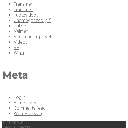
Transmeri
Transmeri
Tuotevideot
Uncategorized @fi
Uutiset
Valmet
Vastuullisuuspalvelut
Videot
VR
Wihuri
Meta
Log in
Entries feed
Comments feed
WordPress.org
ISLET GROUP
Espoo
|
Buda­pest
|
Oulu