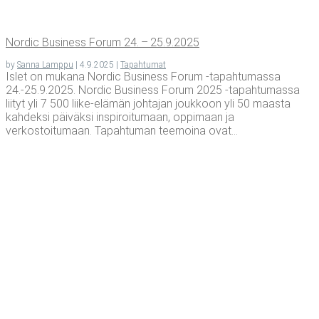
Nor­dic Busi­ness Forum 24. – 25.9.2025
by
Sanna Lamppu
|
4.9.2025
|
Tapahtumat
Islet on mukana Nordic Business Forum -tapahtumassa
24.-25.9.2025. Nordic Business Forum 2025 -tapahtumassa
liityt yli 7 500 liike-elämän johtajan joukkoon yli 50 maasta
kahdeksi päiväksi inspiroitumaan, oppimaan ja
verkostoitumaan. Tapahtuman teemoina ovat...