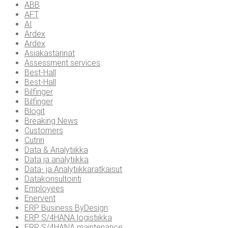
ABB
AFT
AI
Ardex
Ardex
Asiakastarinat
Assessment services
Best-Hall
Best-Hall
Bilfinger
Bilfinger
Blogit
Breaking News
Customers
Cutrin
Data & Analytiikka
Data ja analytiikka
Data- ja Analytiikkaratkaisut
Datakonsultointi
Employees
Enervent
ERP Business ByDesign
ERP S/4HANA logistiikka
ERP S/4HANA maintenance