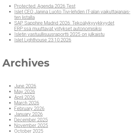
Pro­tec­ted: Agen­da 2026 Test
Islet CEO Jani­na Luo­to Tivi-leh­den IT-alan vai­kut­ta­ja­nais­
ten listalla
SAP Sapp­hi­re Madrid 2026: Teko­ä­ly­ky­vyk­kyy­det
ERP:ssä muut­ta­vat yri­tyk­set autonomisiksi
Isle­tin vas­tuul­li­suus­ra­port­ti 2025 on julkaistu
Islet Light­house 23.10.2026
Arc­hi­ves
June 2026
May 2026
April 2026
March 2026
February 2026
January 2026
December 2025
November 2025
October 2025