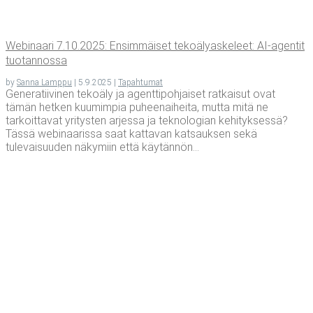
Webi­naa­ri 7.10.2025: Ensim­mäi­set teko­ä­ly­as­ke­leet: AI-agen­tit
tuotannossa
by
Sanna Lamppu
|
5.9.2025
|
Tapahtumat
Generatiivinen tekoäly ja agenttipohjaiset ratkaisut ovat
tämän hetken kuumimpia puheenaiheita, mutta mitä ne
tarkoittavat yritysten arjessa ja teknologian kehityksessä?
Tässä webinaarissa saat kattavan katsauksen sekä
tulevaisuuden näkymiin että käytännön...