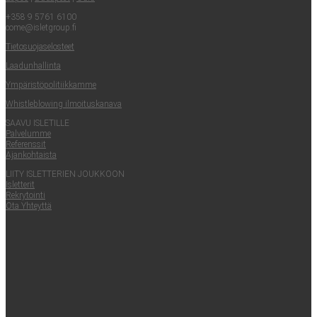
+358 9 5761 6100
come@​isletgroup.​fi
Tie­to­suo­ja­se­los­teet
Laa­dun­hal­lin­ta
Ympä­ris­tö­po­li­tiik­kam­me
Whist­le­blowing ilmoituskanava
SAA­VU ISLETILLE
Pal­ve­lum­me
Refe­rens­sit
Ajan­koh­tais­ta
LII­TY ISLET­TE­RIEN JOUKKOON
Islet­te­rit
Rek­ry­toin­ti
Ota Yhteyt­tä