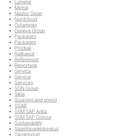
Lumene
Metsä
Nautor Swan
Nordcloud
Ostaminen
Ouneva Group
Packages
Packages
Produal
Ratkaisut
Referenssit
Reportage
Servica
Servica
Services
SGN Group
Sikla
Sourcing and spend
SSAB
SSM SAP Ariba
SSM SAP Concur
Sustainability
Säästöpankkikeskus
Tapahtumat