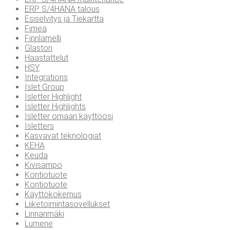
ERP S/4HANA talous
Esiselvitys ja Tiekartta
Fimea
Finnlamelli
Glaston
Haastattelut
HSY
Integrations
Islet Group
Isletter Highlight
Isletter Highlights
Isletter omaan käyttöösi
Isletters
Kasvavat teknologiat
KEHA
Keuda
Kivisampo
Kontiotuote
Kontiotuote
Käyttökokemus
Liiketoimintasovellukset
Linnanmäki
Lumene