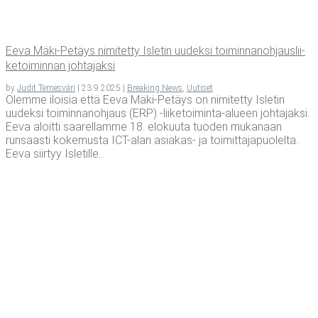
Eeva Mäki-Petäys nimi­tet­ty Isle­tin uudek­si toi­min­na­noh­jaus­lii­
ke­toi­min­nan johtajaksi
by
Judit Temesvári
|
23.9.2025
|
Breaking News
,
Uutiset
Olemme iloisia että Eeva Mäki-Petäys on nimitetty Isletin
uudeksi toiminnanohjaus (ERP) -liiketoiminta-alueen johtajaksi.
Eeva aloitti saarellamme 18. elokuuta tuoden mukanaan
runsaasti kokemusta ICT-alan asiakas- ja toimittajapuolelta.
Eeva siirtyy Isletille...