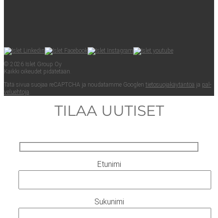
© 2026 Islet Group Oy
Kaik­ki oikeu­det pidätetään.
Tätä sivua suo­jaa reCAPTC­HA ja nou­da­tam­me Googlen
tie­to­suo­ja­käy­tän­töä
ja
pal­
ve­lueh­to­ja
.
TILAA UUTISET
Etunimi
Sukunimi