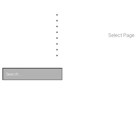
ISLET GROUP
PAL­VE­LUT
REFE­RENS­SIT
AJAN­KOH­TAIS­TA
Select Page
TULE TÖI­HIN
KUMP­PA­NIT
OTA YHTEYT­TÄ
EN