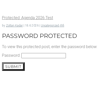
Pro­tec­ted: Agen­da 2026 Test
by
Zoltan Kadar
|
18.6.2026
|
Uncategorized @fi
PASSWORD PROTECTED
To view this protected post, enter the password below:
Password:
SUBMIT