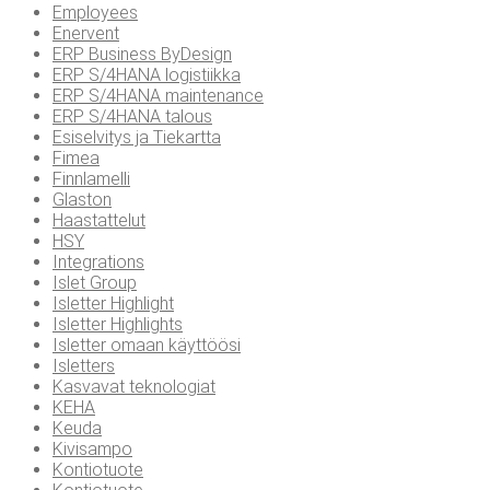
Employees
Enervent
ERP Business ByDesign
ERP S/4HANA logistiikka
ERP S/4HANA maintenance
ERP S/4HANA talous
Esiselvitys ja Tiekartta
Fimea
Finnlamelli
Glaston
Haastattelut
HSY
Integrations
Islet Group
Isletter Highlight
Isletter Highlights
Isletter omaan käyttöösi
Isletters
Kasvavat teknologiat
KEHA
Keuda
Kivisampo
Kontiotuote