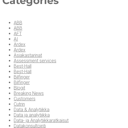
Cate­go­ries
ABB
ABB
AFT
AI
Ardex
Ardex
Asiakastarinat
Assessment services
Best-Hall
Best-Hall
Bilfinger
Bilfinger
Blogit
Breaking News
Customers
Cutrin
Data & Analytiikka
Data ja analytiikka
Data- ja Analytiikkaratkaisut
Datakonsultointi