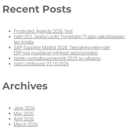
Recent Posts
Pro­tec­ted: Agen­da 2026 Test
Islet CEO Jani­na Luo­to Tivi-leh­den IT-alan vai­kut­ta­ja­nais­
ten listalla
SAP Sapp­hi­re Madrid 2026: Teko­ä­ly­ky­vyk­kyy­det
ERP:ssä muut­ta­vat yri­tyk­set autonomisiksi
Isle­tin vas­tuul­li­suus­ra­port­ti 2025 on julkaistu
Islet Light­house 23.10.2026
Arc­hi­ves
June 2026
May 2026
April 2026
March 2026