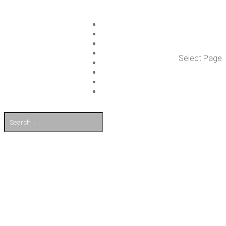
ISLET GROUP
PAL­VE­LUT
REFE­RENS­SIT
AJAN­KOH­TAIS­TA
Select Page
TULE TÖI­HIN
KUMP­PA­NIT
OTA YHTEYT­TÄ
EN