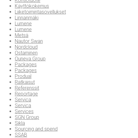
Kontiotuote
Käyttökokemus
Liiketoimintasovellukset
Linnanmäki
Lumene
Lumene
Metsä
Nautor Swan
Nordcloud
Ostaminen
Ouneva Group
Packages
Packages
Produal
Ratkaisut
Referenssit
Reportage
Servica
Servica
Services
SGN Group
Sikla
Sourcing and spend
SSAB