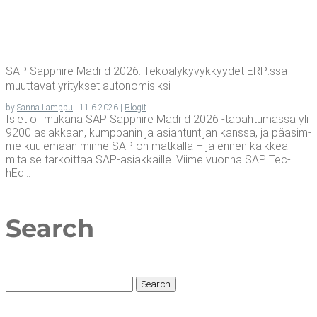
SAP Sapp­hi­re Madrid 2026: Teko­ä­ly­ky­vyk­kyy­det ERP:ssä
muut­ta­vat yri­tyk­set autonomisiksi
by
Sanna Lamppu
|
11.6.2026
|
Blogit
Islet oli muka­na SAP Sapp­hi­re Madrid 2026 ‑tapah­tu­mas­sa yli
9200 asiak­kaan, kump­pa­nin ja asian­tun­ti­jan kans­sa, ja pää­sim­
me kuu­le­maan min­ne SAP on mat­kal­la – ja ennen kaik­kea
mitä se tar­koit­taa SAP-asiakkaille. Vii­me vuon­na SAP Tec­
hEd...
Search
Search
for: