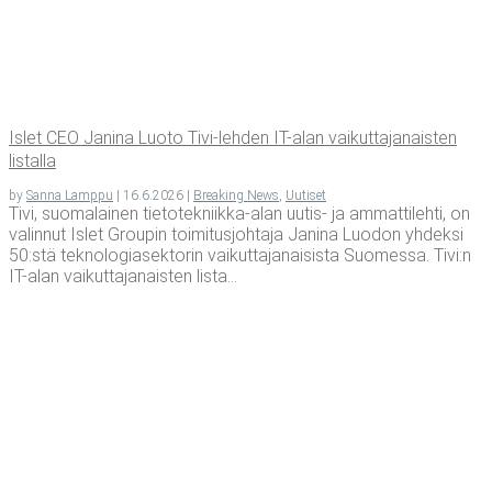
Islet CEO Jani­na Luo­to Tivi-leh­den IT-alan vai­kut­ta­ja­nais­ten
listalla
by
Sanna Lamppu
|
16.6.2026
|
Breaking News
,
Uutiset
Tivi, suo­ma­lai­nen tie­to­tek­niik­ka-alan uutis- ja ammat­ti­leh­ti, on
valin­nut Islet Grou­pin toi­mi­tus­joh­ta­ja Jani­na Luo­don yhdek­si
50:stä tek­no­lo­gia­sek­to­rin vai­kut­ta­ja­nai­sis­ta Suomessa. Tivi:n
IT-alan vai­kut­ta­ja­nais­ten lis­ta...