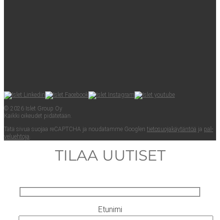
© 2026 Islet Group Oy
Kaik­ki oikeu­det pidätetään.
Tätä sivua suo­jaa reCAPTC­HA ja nou­da­tam­me Googlen
tie­to­suo­ja­käy­tän­töä
ja
pal­
ve­lueh­to­ja
.
TILAA UUTISET
Etunimi