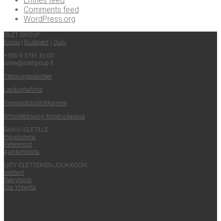
Entries feed
Comments feed
WordPress.org
ISLET GROUP
Espoo
|
Buda­pest
|
Oulu
+358 9 5761 6100
come@​isletgroup.​fi
Tie­to­suo­ja­se­los­teet
Laa­dun­hal­lin­ta
Ympä­ris­tö­po­li­tiik­kam­me
Whist­le­blowing ilmoituskanava
SAA­VU ISLETILLE
Pal­ve­lum­me
Refe­rens­sit
Ajan­koh­tais­ta
LII­TY ISLET­TE­RIEN JOUKKOON
Islet­te­rit
Rek­ry­toin­ti
Ota Yhteyt­tä