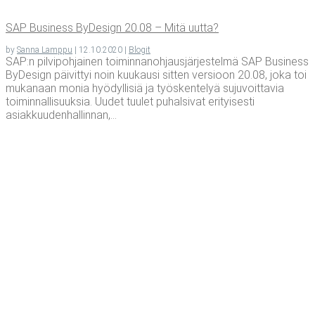
SAP Busi­ness ByDe­sign 20.08 – Mitä uutta?
by
Sanna Lamppu
|
12.10.2020
|
Blogit
SAP:n pilvipohjainen toiminnanohjausjärjestelmä SAP Business
ByDesign päivittyi noin kuukausi sitten versioon 20.08, joka toi
mukanaan monia hyödyllisiä ja työskentelyä sujuvoittavia
toiminnallisuuksia. Uudet tuulet puhalsivat erityisesti
asiakkuudenhallinnan,...