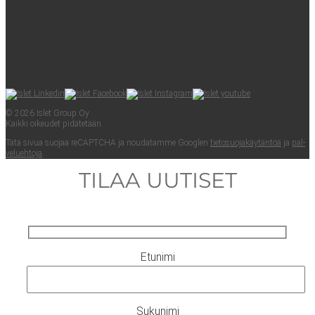
© 2026 Islet Group Oy
Kaik­ki oikeu­det pidätetään.
Tätä sivua suo­jaa reCAPTC­HA ja nou­da­tam­me Googlen
tie­to­suo­ja­käy­tän­töä
ja
pal­
ve­lueh­to­ja
.
TILAA UUTISET
Etunimi
Sukunimi