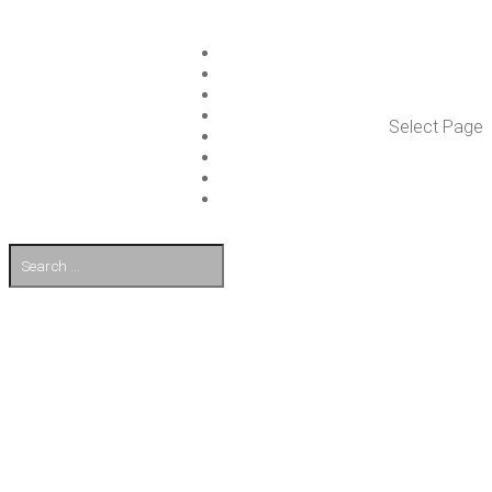
ISLET GROUP
PAL­VE­LUT
REFE­RENS­SIT
AJAN­KOH­TAIS­TA
Select Page
TULE TÖI­HIN
KUMP­PA­NIT
OTA YHTEYT­TÄ
EN