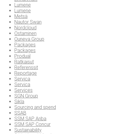
Lumene
Lumene
Metsä
Nautor Swan
Nordcloud
Ostaminen
Ouneva Group
Packages
Packages
Produal
Ratkaisut
Referenssit
Reportage
Servica
Servica
Services
SGN Group
Sikla
Sourcing and spend
SSAB
SSM SAP Ariba
SSM SAP Concur
Sustainability