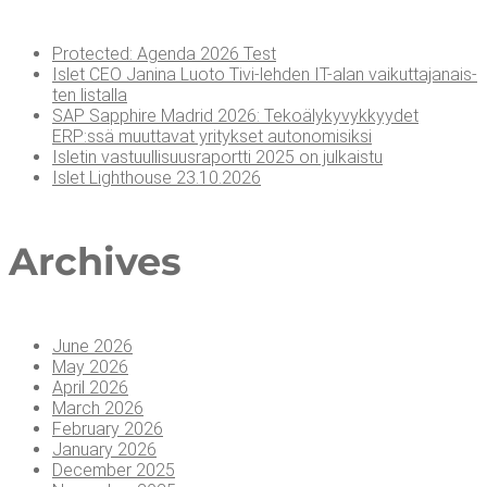
Pro­tec­ted: Agen­da 2026 Test
Islet CEO Jani­na Luo­to Tivi-leh­den IT-alan vai­kut­ta­ja­nais­
ten listalla
SAP Sapp­hi­re Madrid 2026: Teko­ä­ly­ky­vyk­kyy­det
ERP:ssä muut­ta­vat yri­tyk­set autonomisiksi
Isle­tin vas­tuul­li­suus­ra­port­ti 2025 on julkaistu
Islet Light­house 23.10.2026
Arc­hi­ves
June 2026
May 2026
April 2026
March 2026
February 2026
January 2026
December 2025