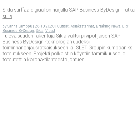
Sikla surf­faa digi­aal­lon har­jal­la SAP Busi­ness ByDe­sign ‑rat­kai­
sul­la
by
Sanna Lamppu
|
26.10.2020
|
Uutiset
,
Asiakastarinat
,
Breaking News
,
ERP
Business ByDesign
,
Sikla
,
Videot
Tulevaisuuden rakentaja Sikla valitsi pilvipohjaisen SAP
Business ByDesign -teknologian uudeksi
toiminnanohjausratkaisukseen ja ISLET Groupin kumppaniksi
toteutukseen. Projekti polkaistiin käyntiin tammikuussa ja
toteutettiin korona-tilanteesta johtuen...