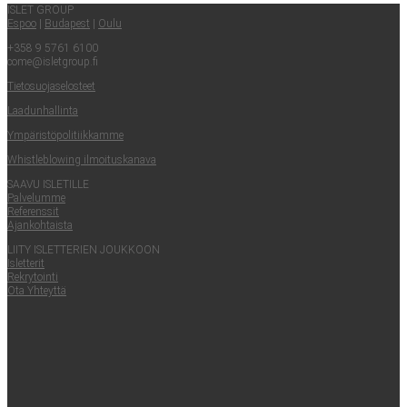
ISLET GROUP
Espoo
|
Buda­pest
|
Oulu
+358 9 5761 6100
come@​isletgroup.​fi
Tie­to­suo­ja­se­los­teet
Laa­dun­hal­lin­ta
Ympä­ris­tö­po­li­tiik­kam­me
Whist­le­blowing ilmoituskanava
SAA­VU ISLETILLE
Pal­ve­lum­me
Refe­rens­sit
Ajan­koh­tais­ta
LII­TY ISLET­TE­RIEN JOUKKOON
Islet­te­rit
Rek­ry­toin­ti
Ota Yhteyt­tä