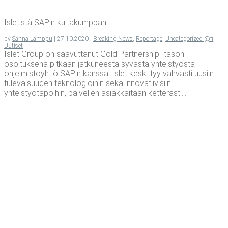
Isle­tis­tä SAP:n kultakumppani
by
Sanna Lamppu
|
27.10.2020
|
Breaking News
,
Reportage
,
Uncategorized @fi
,
Uutiset
Islet Group on saavuttanut Gold Partnership -tason
osoituksena pitkään jatkuneesta syvästä yhteistyöstä
ohjelmistoyhtiö SAP:n kanssa. Islet keskittyy vahvasti uusiin
tulevaisuuden teknologioihin sekä innovatiivisiin
yhteistyötapoihin, palvellen asiakkaitaan ketterästi...