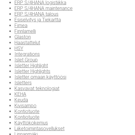
ERP S/4HANA logistiikka
ERP S/4HANA maintenance
ERP S/4HANA talous
Esiselvitys ja Tiekartta
Fimea
Finnlamelli
Glaston
Haastattelut
HSY
Integrations
Islet Group
Isletter Highlight
Isletter Highlights
Isletter omaan käyttöösi
Isletters
Kasvavat teknologiat
KEHA
Keuda
Kivisampo
Kontiotuote
Kontiotuote
Käyttökokemus
Liiketoimintasovellukset
Linnanmäki