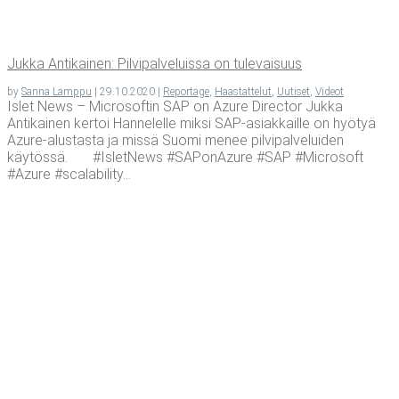
Juk­ka Anti­kai­nen: Pil­vi­pal­ve­luis­sa on tulevaisuus
by
Sanna Lamppu
|
29.10.2020
|
Reportage
,
Haastattelut
,
Uutiset
,
Videot
Islet News – Microsoftin SAP on Azure Director Jukka
Antikainen kertoi Hannelelle miksi SAP-asiakkaille on hyötyä
Azure-alustasta ja missä Suomi menee pilvipalveluiden
käytössä. #IsletNews #SAPonAzure #SAP #Microsoft
#Azure #scalability...