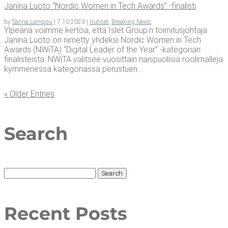
Jani­na Luo­to “Nor­dic Women in Tech Awards” ‑fina­lis­ti
by
Sanna Lamppu
|
7.10.2020
|
Uutiset
,
Breaking News
Ylpeänä voimme kertoa, että Islet Group:n toimitusjohtaja
Janina Luoto on nimetty yhdeksi Nordic Women in Tech
Awards (NWiTA) “Digital Leader of the Year” -kategorian
finalisteista. NWiTA valitsee vuosittain naispuolisia roolimalleja
kymmenessä kategoriassa perustuen...
« Older Entries
Search
Search
for:
Recent Posts