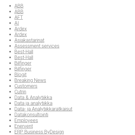
ABB
ABB
AFT
AI
Ardex
Ardex
Asiakastarinat
Assessment services
Best-Hall
Best-Hall
Bilfinger
Bilfinger
Blogit
Breaking News
Customers
Cutrin
Data & Analytiikka
Data ja analytiikka
Data- ja Analytiikkaratkaisut
Datakonsultointi
Employees
Enervent
ERP Business ByDesign