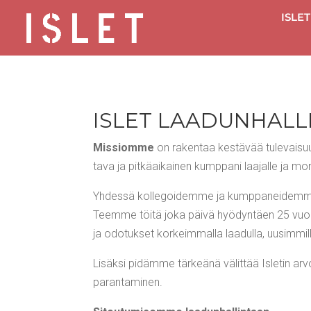
ISLE
ISLET
LAA­DUN­HAL­L
Mis­siom­me
on raken­taa kes­tä­vää tule­vai­su
ta­va ja pit­kä­ai­kai­nen kump­pa­ni laa­jal­le ja 
Yhdes­sä kol­le­goi­dem­me ja kump­pa­nei­dem­me k
Teem­me töi­tä joka päi­vä hyö­dyn­täen 25 vuo­d
ja odo­tuk­set kor­keim­mal­la laa­dul­la, uusim­mil­la
Lisäk­si pidäm­me tär­keä­nä välit­tää Isle­tin arvot
paran­ta­mi­nen.