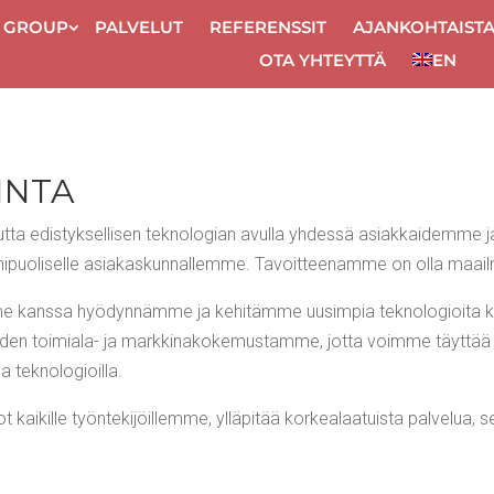
T GROUP
PAL­VE­LUT
REFE­RENS­SIT
AJAN­KOH­TAIS­T
OTA YHTEYT­TÄ
EN
IN­TA
ut­ta edis­tyk­sel­li­sen tek­no­lo­gian avul­la yhdes­sä asiak­kai­dem­
moni­puo­li­sel­le asia­kas­kun­nal­lem­me. Tavoit­tee­nam­me on olla maa­i
ans­sa hyö­dyn­näm­me ja kehi­täm­me uusim­pia tek­no­lo­gioi­ta ket­te­r
en toi­mia­la- ja mark­ki­na­ko­ke­mus­tam­me, jot­ta voim­me täyt­tä
 tek­no­lo­gioil­la.
 kai­kil­le työn­te­ki­jöil­lem­me, yllä­pi­tää kor­kea­laa­tuis­ta pal­ve­lua