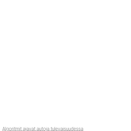
Algo­rit­mit aja­vat auto­ja tulevaisuudessa