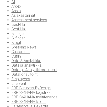
AI
Ardex
Ardex
Asiakastarinat
Assessment services
Best-Hall
Best-Hall
Bilfinger
Bilfinger
Blogit
Breaking News
Customers
Cutrin
Data & Analytiikka
Data ja analytiikka
Data- ja Analytiikkaratkaisut
Datakonsultointi
Employees
Enervent
ERP Business ByDesign
ERP S/4HANA logistiikka
ERP S/4HANA maintenance
ERP S/4HANA talous
Esiselvitys ja Tiekartta