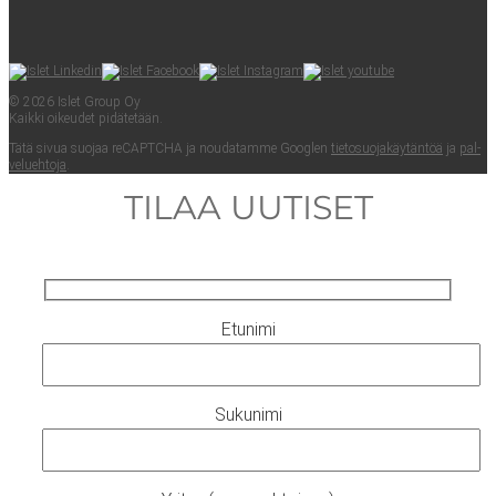
© 2026 Islet Group Oy
Kaik­ki oikeu­det pidätetään.
Tätä sivua suo­jaa reCAPTC­HA ja nou­da­tam­me Googlen
tie­to­suo­ja­käy­tän­töä
ja
pal­
ve­lueh­to­ja
.
TILAA UUTISET
Etunimi
Sukunimi