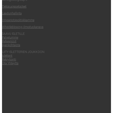
Tie­to­suo­ja­se­los­teet
Laa­dun­hal­lin­ta
Ympä­ris­tö­po­li­tiik­kam­me
Whist­le­blowing ilmoituskanava
SAA­VU ISLETILLE
Pal­ve­lum­me
Refe­rens­sit
Ajan­koh­tais­ta
LII­TY ISLET­TE­RIEN JOUKKOON
Islet­te­rit
Rek­ry­toin­ti
Ota Yhteyt­tä