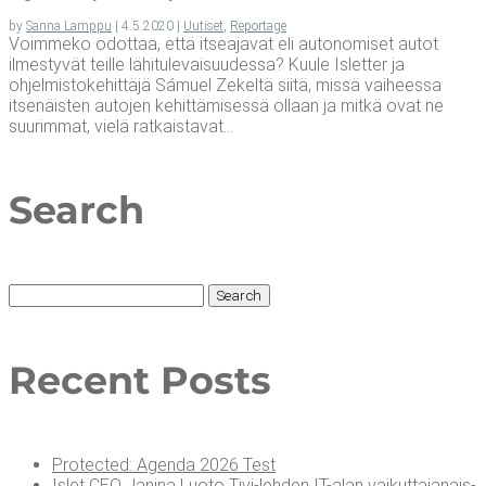
by
Sanna Lamppu
|
4.5.2020
|
Uutiset
,
Reportage
Voimmeko odottaa, että itseajavat eli autonomiset autot
ilmestyvät teille lähitulevaisuudessa? Kuule Isletter ja
ohjelmistokehittäjä Sámuel Zekeltä siitä, missä vaiheessa
itsenäisten autojen kehittämisessä ollaan ja mitkä ovat ne
suurimmat, vielä ratkaistavat...
Search
Search
for:
Recent Posts
Pro­tec­ted: Agen­da 2026 Test
Islet CEO Jani­na Luo­to Tivi-leh­den IT-alan vai­kut­ta­ja­nais­