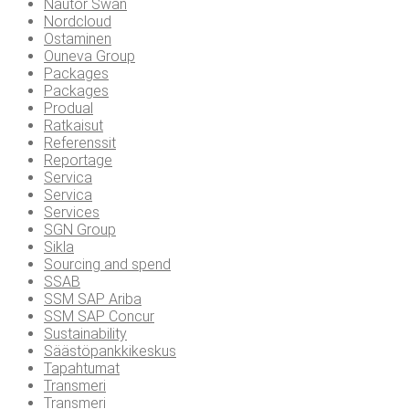
Nautor Swan
Nordcloud
Ostaminen
Ouneva Group
Packages
Packages
Produal
Ratkaisut
Referenssit
Reportage
Servica
Servica
Services
SGN Group
Sikla
Sourcing and spend
SSAB
SSM SAP Ariba
SSM SAP Concur
Sustainability
Säästöpankkikeskus
Tapahtumat
Transmeri
Transmeri