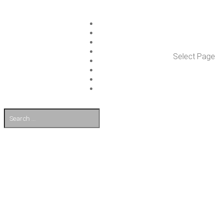
ISLET GROUP
PAL­VE­LUT
REFE­RENS­SIT
AJAN­KOH­TAIS­TA
Select Page
TULE TÖI­HIN
KUMP­PA­NIT
OTA YHTEYT­TÄ
EN