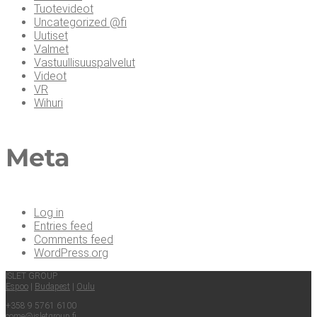
Tuotevideot
Uncategorized @fi
Uutiset
Valmet
Vastuullisuuspalvelut
Videot
VR
Wihuri
Meta
Log in
Entries feed
Comments feed
WordPress.org
ISLET GROUP
Espoo
|
Buda­pest
|
Oulu
+358 9 5761 6100
come@​isletgroup.​fi