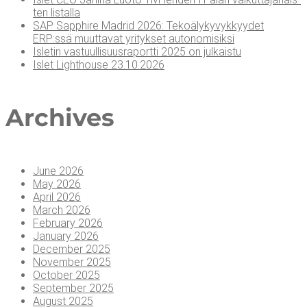
ten listalla
SAP Sapp­hi­re Madrid 2026: Teko­ä­ly­ky­vyk­kyy­det
ERP:ssä muut­ta­vat yri­tyk­set autonomisiksi
Isle­tin vas­tuul­li­suus­ra­port­ti 2025 on julkaistu
Islet Light­house 23.10.2026
Arc­hi­ves
June 2026
May 2026
April 2026
March 2026
February 2026
January 2026
December 2025
November 2025
October 2025
September 2025
August 2025