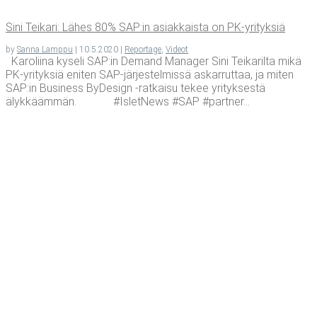
Sini Tei­ka­ri: Lähes 80% SAP:in asiak­kais­ta on PK-yrityksiä
by
Sanna Lamppu
|
10.5.2020
|
Reportage
,
Videot
Karoliina kyseli SAP:in Demand Manager Sini Teikarilta mikä
PK-yrityksiä eniten SAP-järjestelmissä askarruttaa, ja miten
SAP:in Business ByDesign -ratkaisu tekee yrityksestä
älykkäämmän. #IsletNews #SAP #partner...