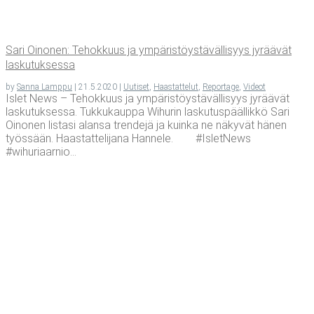
Sari Oino­nen: Tehok­kuus ja ympä­ris­töys­tä­väl­li­syys jyrää­vät
laskutuksessa
by
Sanna Lamppu
|
21.5.2020
|
Uutiset
,
Haastattelut
,
Reportage
,
Videot
Islet News – Tehokkuus ja ympäristöystävällisyys jyräävät
laskutuksessa. Tukkukauppa Wihurin laskutuspäällikkö Sari
Oinonen listasi alansa trendejä ja kuinka ne näkyvät hänen
työssään. Haastattelijana Hannele. #IsletNews
#wihuriaarnio...