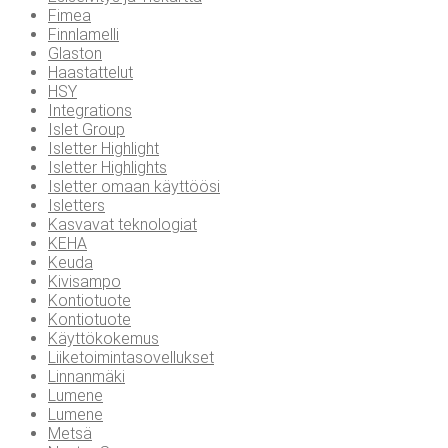
Fimea
Finnlamelli
Glaston
Haastattelut
HSY
Integrations
Islet Group
Isletter Highlight
Isletter Highlights
Isletter omaan käyttöösi
Isletters
Kasvavat teknologiat
KEHA
Keuda
Kivisampo
Kontiotuote
Kontiotuote
Käyttökokemus
Liiketoimintasovellukset
Linnanmäki
Lumene
Lumene
Metsä