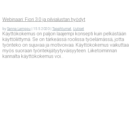
Webi­naa­ri: Fio­ri 3.0 ja pil­via­lus­tan hyödyt
by
Sanna Lamppu
|
15.5.2020
|
Tapahtumat
,
Uutiset
Käyttökokemus on paljon laajempi konsepti kuin pelkästään
käyttöliittymä. Se on tärkeässä roolissa työelämässä, jotta
työnteko on sujuvaa ja motivoivaa. Käyttökokemus vaikuttaa
myös suoraan työntekijätyytyväisyyteen. Liiketoiminnan
kannalta käyttökokemus voi...