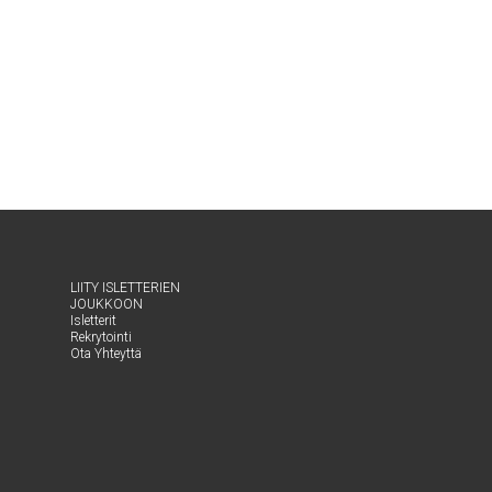
LII­TY ISLET­TE­RIEN
JOUKKOON
Islet­te­rit
Rek­ry­toin­ti
Ota Yhteyt­tä