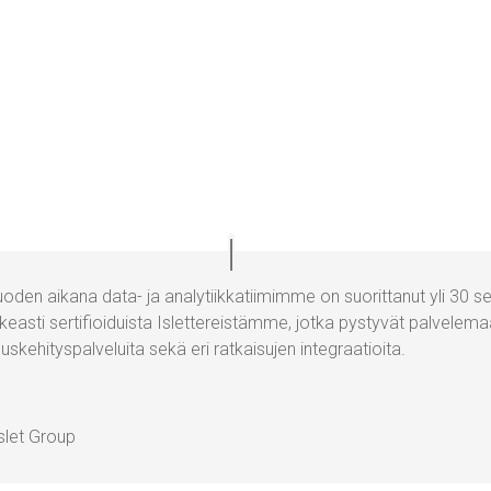
o­den aika­na data- ja ana­ly­tiik­ka­tii­mim­me on suo­rit­ta­nut
yli 30
ser
as­ti ser­ti­fioi­du
i
sta
Islet­ter
eis­täm­me
, jo
t
ka py
sty­vät
pal­ve­le­m
us­ke­hi­tys­pal­ve­lui­ta sekä eri rat­kai­su­jen integraatioita.
slet Group