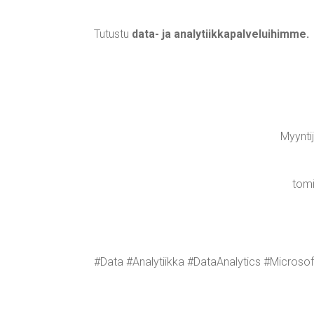
Tutus­tu
data- ja ana­ly­tiik­ka­pal­ve­lui­him­me
.
Myyn­ti­
tomi
#Data #Ana­ly­tiik­ka #DataA­na­ly­tics #Mic­ro­so