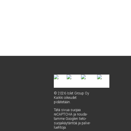
© 2026 Islet Group Oy
Kaik­ki oikeu­det
pidätetään.
Tätä sivua suo­jaa
reCAPTC­HA ja nou­da­
tam­me Googlen
tie­to­
suo­ja­käy­tän­töä
ja
pal­ve­
lueh­to­ja
.