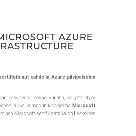
MIC­RO­SOFT AZU­RE
 INFRASTRUCTURE
­fioi­tu­nut kah­del­la Azu­re-pil­vi­pal­ve­lun
on­nan kas­vaes­sa kovaa vauh­tia, on yhteis­työ­
u­ee­seen ja uusi kump­pa­nuus­oh­jel­ma
Mic­ro­soft
mi­nen Mic­ro­soft-ser­ti­fi­kaa­teil­la on kes­kei­nen