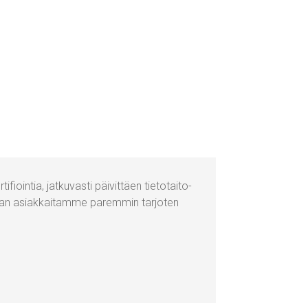
­ti­fioin­tia,
jat­ku­vas­ti
päi­vit­täen tie­to­tai­to­
aan asiak­kai­tam­me parem­min
tar­jo­ten