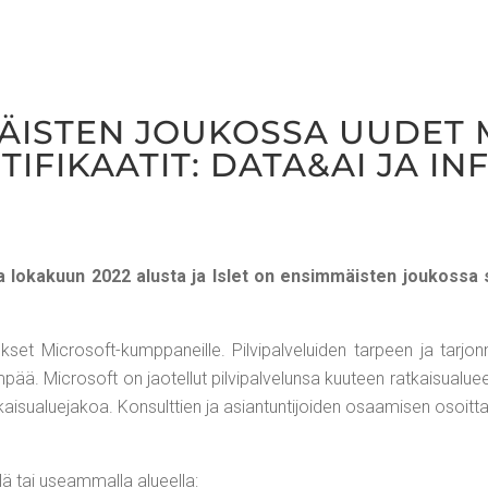
­MÄIS­TEN JOU­KOS­SA UUDET 
­TI­FI­KAA­TIT: DATA&AI JA
 loka­kuun 2022 alus­ta ja Islet on ensim­mäis­ten jou­kos­sa ser­ti
et Mic­ro­soft-kump­pa­neil­le. Pil­vi­pal­ve­lui­den tar­peen ja tar­j
ää. Mic­ro­soft on jao­tel­lut pil­vi­pal­ve­lun­sa kuu­teen rat­kai­sua­l
i­sua­lue­ja­koa. Kon­sult­tien ja asian­tun­ti­joi­den osaa­mi­sen osoit­ta­
lä tai useam­mal­la alu­eel­la: