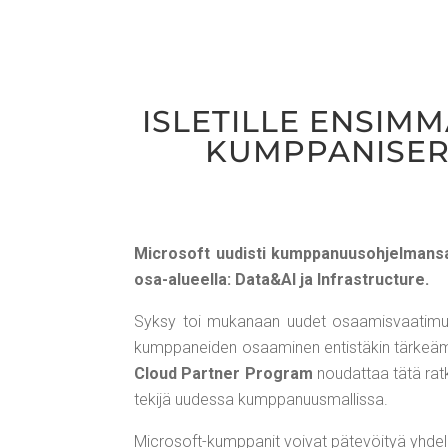
ISLE­TIL­LE ENSIM
KUMP­PA­NI­SER
Mic­ro­soft uudis­ti kump­pa­nuus­oh­jel­man­sa
osa-alu­eel­la: Data&AI ja Infra­struc­tu­re.
Syk­sy toi muka­naan uudet osaa­mis­vaa­ti­muk­s
kump­pa­nei­den osaa­mi­nen entis­tä­kin tär­keäm­p
Cloud Part­ner Pro­gram
nou­dat­taa tätä rat­ka
teki­jä uudes­sa kump­pa­nuus­mal­lis­sa.
Mic­ro­soft-kump­pa­nit voi­vat päte­vöi­tyä yhdel­