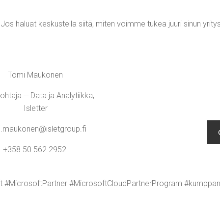
Jos haluat kes­kus­tel­la sii­tä, miten voim­me tukea juu­ri sinun yri­tys­tä­
Tomi Mau­ko­nen
joh­ta­ja — Data ja Ana­ly­tiik­ka,
Isletter
.​maukonen@​isletgroup.​fi
+358 50 562 2952
ft #Mic­ro­soft­Part­ner #Mic­ro­softCloud­Part­ner­Pro­gram #k
ump­pa­n