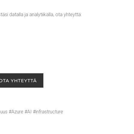
si datal­la ja ana­ly­tii­kal­la, ota yhteyt­tä:
OTA YHTEYT­TÄ
uus #Azu­re #AI #infra­struc­tu­re