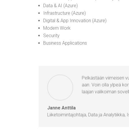
Data & AI (Azu­re)
Infra­struc­tu­re (Azu­re)
Digi­tal & App Inno­va­tion (Azu­re)
Modern Work
Secu­ri­ty
Busi­ness Applica­tions
Pel­käs­tään vii­mei­sen vu
aa
n
. Voin olla ylpeä kor­ke
laa­jan vali­koi­man sovel­l
Jan­ne Anttila
Lii­ke­toi­min­ta­joh­ta­ja, Data ja Ana­ly­tiik­ka
,
I