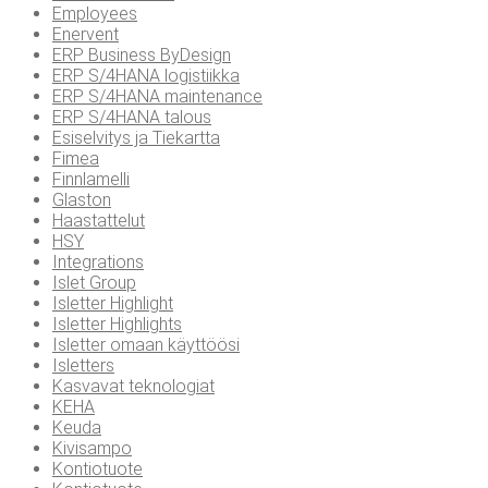
Employees
Enervent
ERP Business ByDesign
ERP S/4HANA logistiikka
ERP S/4HANA maintenance
ERP S/4HANA talous
Esiselvitys ja Tiekartta
Fimea
Finnlamelli
Glaston
Haastattelut
HSY
Integrations
Islet Group
Isletter Highlight
Isletter Highlights
Isletter omaan käyttöösi
Isletters
Kasvavat teknologiat
KEHA
Keuda
Kivisampo
Kontiotuote