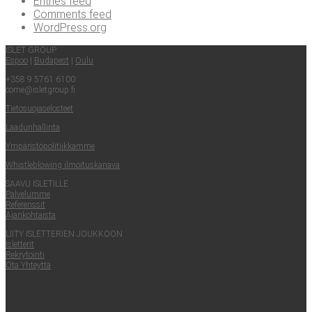
Entries feed
Comments feed
WordPress.org
ISLET GROUP
Espoo
|
Buda­pest
|
Oulu
+358 9 5761 6100
come@​isletgroup.​fi
Tie­to­suo­ja­se­los­teet
Laa­dun­hal­lin­ta
Ympä­ris­tö­po­li­tiik­kam­me
Whist­le­blowing ilmoituskanava
SAA­VU ISLETILLE
Pal­ve­lum­me
Refe­rens­sit
Ajan­koh­tais­ta
LII­TY ISLET­TE­RIEN JOUKKOON
Islet­te­rit
Rek­ry­toin­ti
Ota Yhteyt­tä