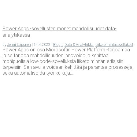
Power Apps ‑sovel­lus­ten monet mah­dol­li­suu­det data-
analytiikassa
by
Jenni Leiponen
|
14.4.2022
|
Blogit
,
Data & Analytiikka
,
Liiketoimintasovellukset
Power Apps on osa Microsoftin Power Platform -tarjoamaa
ja se tarjoaa mahdollisuuden innovoida ja kehittää
monipuolisia low-code-sovelluksia liiketoiminnan erilaisiin
tarpeisiin. Sen avulla voidaan kehittää ja parantaa prosesseja,
sekä automatisoida työnkulkuja....