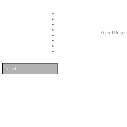
ISLET GROUP
PAL­VE­LUT
REFE­RENS­SIT
AJAN­KOH­TAIS­TA
Select Page
TULE TÖI­HIN
KUMP­PA­NIT
OTA YHTEYT­TÄ
EN