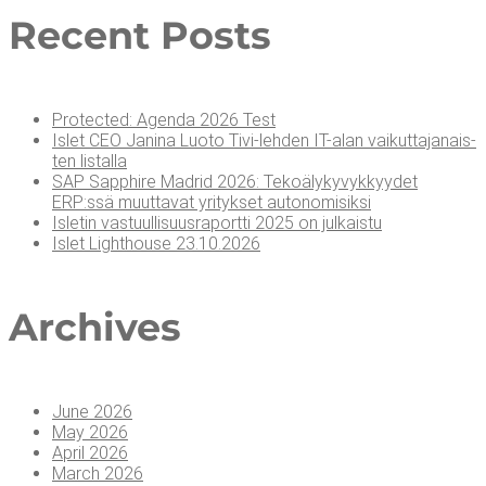
Recent Posts
Pro­tec­ted: Agen­da 2026 Test
Islet CEO Jani­na Luo­to Tivi-leh­den IT-alan vai­kut­ta­ja­nais­
ten listalla
SAP Sapp­hi­re Madrid 2026: Teko­ä­ly­ky­vyk­kyy­det
ERP:ssä muut­ta­vat yri­tyk­set autonomisiksi
Isle­tin vas­tuul­li­suus­ra­port­ti 2025 on julkaistu
Islet Light­house 23.10.2026
Arc­hi­ves
June 2026
May 2026
April 2026
March 2026