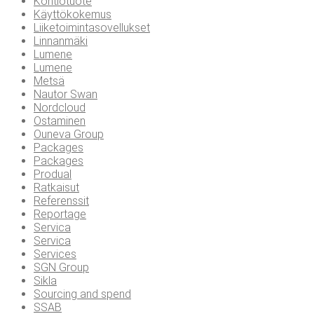
Kontiotuote
Käyttökokemus
Liiketoimintasovellukset
Linnanmäki
Lumene
Lumene
Metsä
Nautor Swan
Nordcloud
Ostaminen
Ouneva Group
Packages
Packages
Produal
Ratkaisut
Referenssit
Reportage
Servica
Servica
Services
SGN Group
Sikla
Sourcing and spend
SSAB