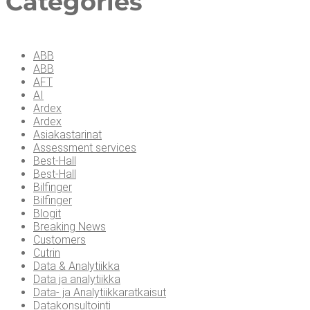
Cate­go­ries
ABB
ABB
AFT
AI
Ardex
Ardex
Asiakastarinat
Assessment services
Best-Hall
Best-Hall
Bilfinger
Bilfinger
Blogit
Breaking News
Customers
Cutrin
Data & Analytiikka
Data ja analytiikka
Data- ja Analytiikkaratkaisut
Datakonsultointi