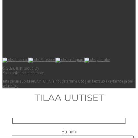
© 2026 Islet Group Oy
Kaik­ki oikeu­det pidätetään.
Tätä sivua suo­jaa reCAPTC­HA ja nou­da­tam­me Googlen
tie­to­suo­ja­käy­tän­töä
ja
pal­
ve­lueh­to­ja
.
TILAA UUTISET
Etunimi