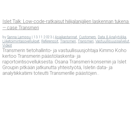
Islet Talk: Low-code-rat­kai­sut hii­li­ja­lan­jäl­jen las­ken­nan tuke­na
— case Transmeri
by
Sanna Lamppu
|
13.11.2023
|
Asiakastarinat
,
Customers
,
Data & Analytiikka
,
Liiketoimintasovellukset
,
Referenssit
,
Transmeri
,
Transmeri
,
Vastuullisuuspalvelut
,
Videot
Transmerin tietohallinto- ja vastuullisuusjohtaja Kimmo Koho
kertoo Transmerin päästölaskenta- ja
raportointisovelluksesta. Osana Transmeri-konsernin ja Islet
Groupin pitkään jatkunutta yhteistyötä, Isletin data- ja
analytiikkatiimi toteutti Transmerille päästöjen...