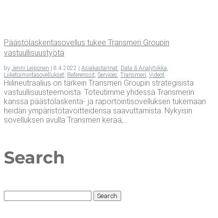
Pääs­tö­las­ken­ta­so­vel­lus tukee Trans­me­ri Grou­pin
vastuullisuustyötä
by
Jenni Leiponen
|
8.4.2022
|
Asiakastarinat
,
Data & Analytiikka
,
Liiketoimintasovellukset
,
Referenssit
,
Services
,
Transmeri
,
Videot
Hiilineutraalius on tärkein Transmeri Groupin strategisista
vastuullisuusteemoista. Toteutimme yhdessä Transmerin
kanssa päästölaskenta- ja raportointisovelluksen tukemaan
heidän ympäristötavoitteidensa saavuttamista. Nykyisin
sovelluksen avulla Transmeri kerää,...
Search
Search
for: