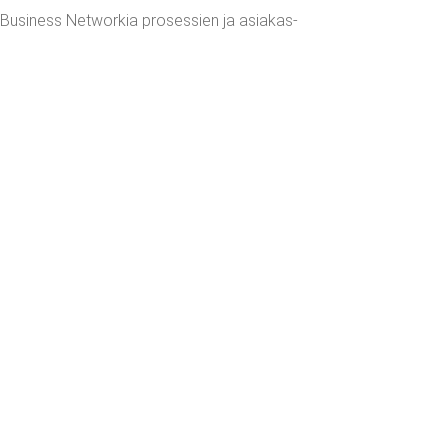
 Busi­ness Networ­kia pro­ses­sien ja asia­kas­