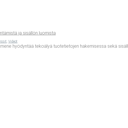
­tä­mis­tä ja sisäl­lön luomista
nssit
,
Videot
mene hyödyntää tekoälyä tuotetietojen hakemisessa sekä sisällön