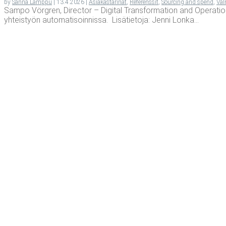
by
Sanna Lamppu
|
13.4.2026
|
Asiakastarinat
,
Referenssit
,
Sourcing and spend
,
Val
Sam­po Vörgren, Direc­tor – Digi­tal Trans­for­ma­tion and Ope­ra­ti
yh­teis­työn automatisoinnissa. Lisätietoja: Jen­ni Lonka...