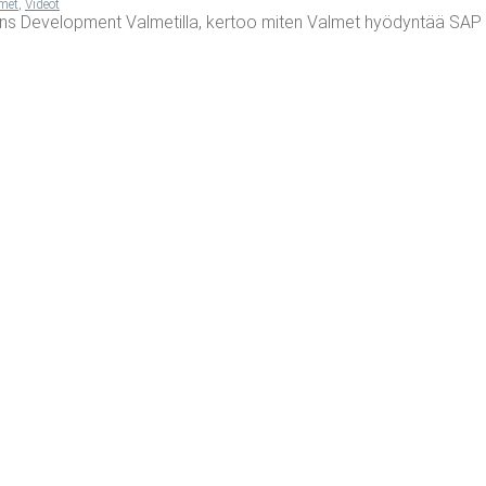
met
,
Videot
ons Deve­lop­ment Val­me­til­la, ker­too miten Val­met hyö­dyn­tää SAP