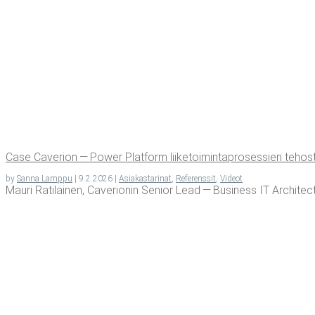
Case Cave­rion — Power Plat­form lii­ke­toi­min­ta­pro­ses­sien tehos
by
Sanna Lamppu
|
9.2.2026
|
Asiakastarinat
,
Referenssit
,
Videot
Mau­ri Rati­lai­nen, Cave­rio­nin Senior Lead — Busi­ness IT Arc­hi­tec­tu