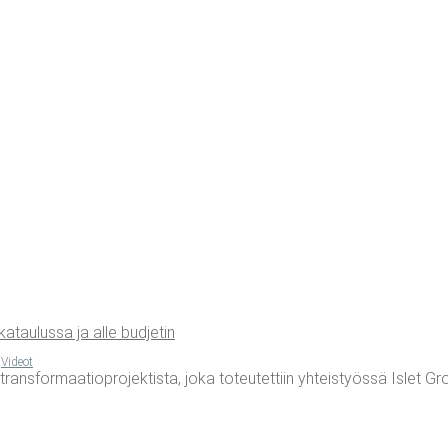
tau­lus­sa ja alle budjetin
,
Videot
or­maa­tio­pro­jek­tis­ta, joka toteu­tet­tiin yhteis­työs­sä Islet Grou