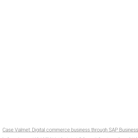
Case Val­met: Digi­tal com­merce busi­ness through SAP Busi­ne