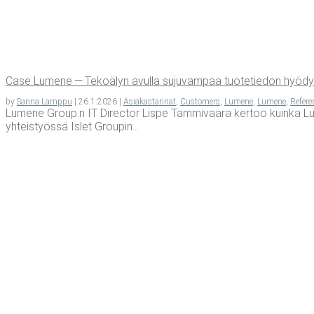
Case Lume­ne — Teko­ä­lyn avul­la suju­vam­paa tuo­te­tie­don hyö­dyn
by
Sanna Lamppu
|
26.1.2026
|
Asiakastarinat
,
Customers
,
Lumene
,
Lumene
,
Refere
Lumene Group:n IT Director Lispe Tammivaara kertoo kuinka Lu
yhteistyössä Islet Groupin...