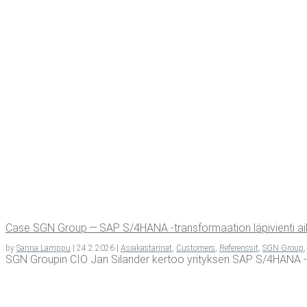
Case SGN Group — SAP S/4HANA ‑trans­for­maa­tion läpi­vien­ti aika­
by
Sanna Lamppu
|
24.2.2026
|
Asiakastarinat
,
Customers
,
Referenssit
,
SGN Group
SGN Grou­pin CIO Jan Silan­der ker­too yri­tyk­sen SAP S/4HANA ‑trans­f