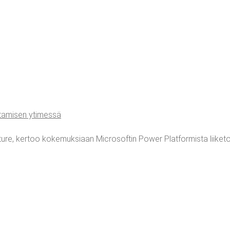
­ta­mi­sen ytimessä
­re, ker­too koke­muk­si­aan Mic­ro­sof­tin Power Plat­for­mis­ta lii­ke­toi­