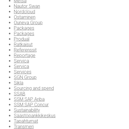
Metsä
Nautor Swan
Nordcloud
Ostaminen
Ouneva Group
Packages
Packages
Produal
Ratkaisut
Referenssit
Reportage
Servica
Servica
Services
SGN Group
Sikla
Sourcing and spend
SSAB
SSM SAP Ariba
SSM SAP Concur
Sustainability
Säästöpankkikeskus
Tapahtumat
Transmeri