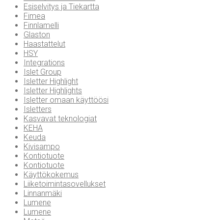
Esiselvitys ja Tiekartta
Fimea
Finnlamelli
Glaston
Haastattelut
HSY
Integrations
Islet Group
Isletter Highlight
Isletter Highlights
Isletter omaan käyttöösi
Isletters
Kasvavat teknologiat
KEHA
Keuda
Kivisampo
Kontiotuote
Kontiotuote
Käyttökokemus
Liiketoimintasovellukset
Linnanmäki
Lumene
Lumene