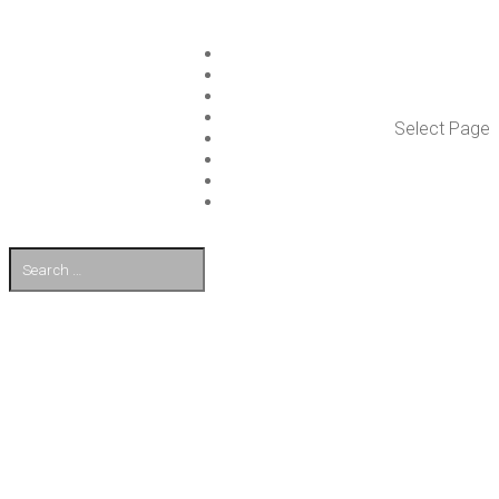
ISLET GROUP
PAL­VE­LUT
REFE­RENS­SIT
AJAN­KOH­TAIS­TA
Select Page
TULE TÖI­HIN
KUMP­PA­NIT
OTA YHTEYT­TÄ
EN