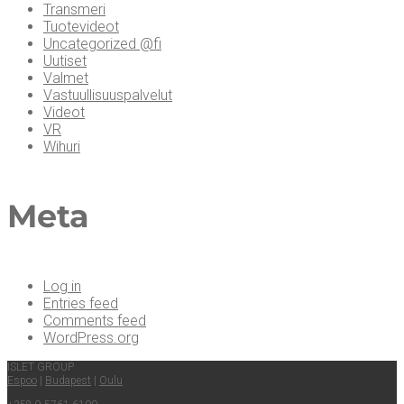
Transmeri
Tuotevideot
Uncategorized @fi
Uutiset
Valmet
Vastuullisuuspalvelut
Videot
VR
Wihuri
Meta
Log in
Entries feed
Comments feed
WordPress.org
ISLET GROUP
Espoo
|
Buda­pest
|
Oulu