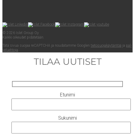
© 2026 Islet Group Oy
Kaik­ki oikeu­det pidätetään.
Tätä sivua suo­jaa reCAPTC­HA ja nou­da­tam­me Googlen
tie­to­suo­ja­käy­tän­töä
ja
pal­
ve­lueh­to­ja
.
TILAA UUTISET
Etunimi
Sukunimi