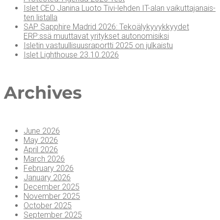
Islet CEO Jani­na Luo­to Tivi-leh­den IT-alan vai­kut­ta­ja­nais­
ten listalla
SAP Sapp­hi­re Madrid 2026: Teko­ä­ly­ky­vyk­kyy­det
ERP:ssä muut­ta­vat yri­tyk­set autonomisiksi
Isle­tin vas­tuul­li­suus­ra­port­ti 2025 on julkaistu
Islet Light­house 23.10.2026
Arc­hi­ves
June 2026
May 2026
April 2026
March 2026
February 2026
January 2026
December 2025
November 2025
October 2025
September 2025