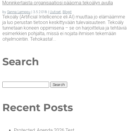
Monin­ker­tais­ta orga­ni­saa­tio­si pää­oma teko­ä­lyn avulla
by
Sanna Lamppu
|
3.5.2018
|
Uutiset
,
Blogit
Tekoäly (Artificial Intellicence eli AI) muuttaa jo elämäämme
ja luo perustan tietoon keskittyvään tulevaisuuteen. Tekoäly
tunnetaan koneen oppimisena – se on harjoittelua ja tehtäviä
esimerkkien pohjalta, missä ei nojata ihmisen tekemään
ohjelmointiin. Tehokasta!...
Search
Search
for:
Recent Posts
Pro­tec­ted: Agen­da 2026 Test