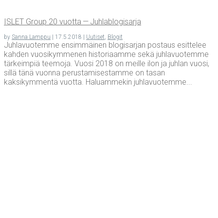
ISLET Group 20 vuot­ta — Juhlablogisarja
by
Sanna Lamppu
|
17.5.2018
|
Uutiset
,
Blogit
Juhlavuotemme ensimmäinen blogisarjan postaus esittelee
kahden vuosikymmenen historiaamme sekä juhlavuotemme
tärkeimpiä teemoja. Vuosi 2018 on meille ilon ja juhlan vuosi,
sillä tänä vuonna perustamisestamme on tasan
kaksikymmentä vuotta. Haluammekin juhlavuotemme...