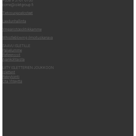
+358 9 5761 6100
come@​isletgroup.​fi
Tie­to­suo­ja­se­los­teet
Laa­dun­hal­lin­ta
Ympä­ris­tö­po­li­tiik­kam­me
Whist­le­blowing ilmoituskanava
SAA­VU ISLETILLE
Pal­ve­lum­me
Refe­rens­sit
Ajan­koh­tais­ta
LII­TY ISLET­TE­RIEN JOUKKOON
Islet­te­rit
Rek­ry­toin­ti
Ota Yhteyt­tä