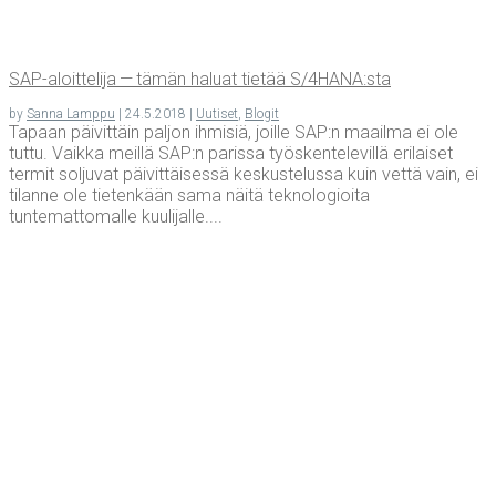
SAP-aloit­te­li­ja — tämän haluat tie­tää S/4HANA:sta
by
Sanna Lamppu
|
24.5.2018
|
Uutiset
,
Blogit
Tapaan päivittäin paljon ihmisiä, joille SAP:n maailma ei ole
tuttu. Vaikka meillä SAP:n parissa työskentelevillä erilaiset
termit soljuvat päivittäisessä keskustelussa kuin vettä vain, ei
tilanne ole tietenkään sama näitä teknologioita
tuntemattomalle kuulijalle....