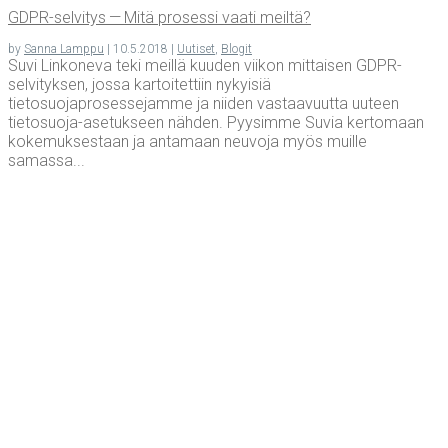
GDPR-sel­vi­tys — Mitä pro­ses­si vaa­ti meiltä?
by
Sanna Lamppu
|
10.5.2018
|
Uutiset
,
Blogit
Suvi Linkoneva teki meillä kuuden viikon mittaisen GDPR-
selvityksen, jossa kartoitettiin nykyisiä
tietosuojaprosessejamme ja niiden vastaavuutta uuteen
tietosuoja-asetukseen nähden. Pyysimme Suvia kertomaan
kokemuksestaan ja antamaan neuvoja myös muille
samassa...