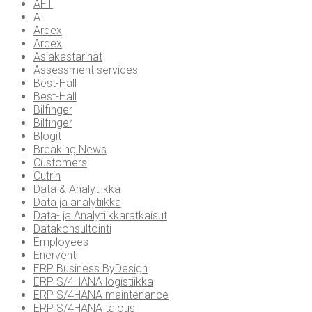
AFT
AI
Ardex
Ardex
Asiakastarinat
Assessment services
Best-Hall
Best-Hall
Bilfinger
Bilfinger
Blogit
Breaking News
Customers
Cutrin
Data & Analytiikka
Data ja analytiikka
Data- ja Analytiikkaratkaisut
Datakonsultointi
Employees
Enervent
ERP Business ByDesign
ERP S/4HANA logistiikka
ERP S/4HANA maintenance
ERP S/4HANA talous