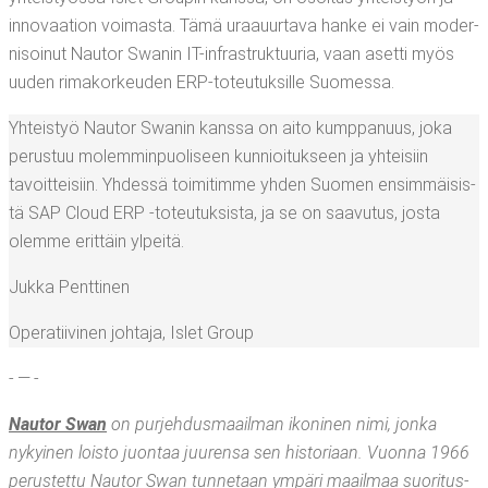
inno­vaa­tion voi­mas­ta. Tämä uraa­uur­ta­va han­ke ei vain moder­
ni­soi­nut Nau­tor Swa­nin IT-infra­struk­tuu­ria, vaan aset­ti myös
uuden rima­kor­keu­den ERP-toteu­tuk­sil­le Suomessa.
Yhteis­työ Nau­tor Swa­nin kans­sa on aito kump­pa­nuus, joka
perus­tuu molem­min­puo­li­seen kun­nioi­tuk­seen ja yhtei­siin
tavoit­tei­siin. Yhdes­sä toi­mi­tim­me yhden Suo­men ensim­mäi­sis­
tä SAP Cloud ERP ‑toteu­tuk­sis­ta, ja se on saa­vu­tus, jos­ta
olem­me erit­täin ylpeitä.
Juk­ka Penttinen
Ope­ra­tii­vi­nen joh­ta­ja
,
Islet Group
- — -
Nau­tor Swan
on pur­jeh­dus­maa­il­man iko­ni­nen nimi, jon­ka
nykyi­nen lois­to juon­taa juu­ren­sa sen his­to­ri­aan. Vuon­na 1966
perus­tet­tu Nau­tor Swan tun­ne­taan ympä­ri maa­il­maa suo­ri­tus­