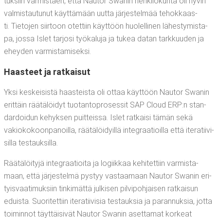
tuk­siin var­mis­taen, että Nau­tor Swa­nin hen­ki­lö­kun­ta oli hyvin
val­mis­tau­tu­nut käyt­tä­mään uut­ta jär­jes­tel­mää tehok­kaas­
ti. Tie­to­jen siir­toon otet­tiin käyt­töön huo­lel­li­nen lähes­ty­mis­ta­
pa, jos­sa Islet tar­jo­si työ­ka­lu­ja ja tukea datan tark­kuu­den ja
ehey­den varmistamiseksi.
Haas­teet ja ratkaisut
Yksi kes­kei­sis­tä haas­teis­ta oli ottaa käyt­töön Nau­tor Swa­nin
erit­täin rää­tä­löi­dyt tuo­tan­to­pro­ses­sit SAP Cloud ERP:n stan­
dar­doi­dun kehyk­sen puit­teis­sa. Islet rat­kai­si tämän sekä
vakio­ko­koon­pa­noil­la, rää­tä­löi­dyil­lä inte­graa­tioil­la että ite­ra­tii­vi­
sil­la testauksilla.
Rää­tä­löi­ty­jä inte­graa­tioi­ta ja logiik­kaa kehi­tet­tiin var­mis­ta­
maan, että jär­jes­tel­mä pys­tyy vas­taa­maan Nau­tor Swa­nin eri­
tyis­vaa­ti­muk­siin tin­ki­mät­tä jul­ki­sen pil­vi­poh­jai­sen rat­kai­sun
eduis­ta. Suo­ri­tet­tiin ite­ra­tii­vi­sia tes­tauk­sia ja paran­nuk­sia, jot­ta
toi­min­not täyt­täi­si­vät Nau­tor Swa­nin aset­ta­mat kor­keat