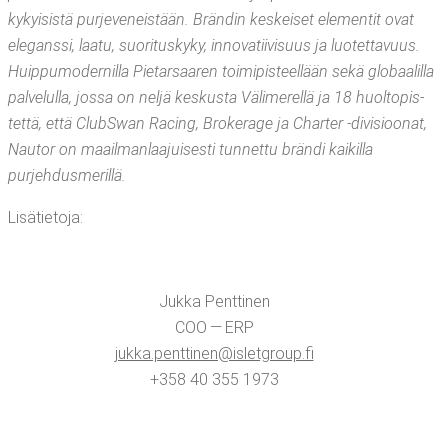
ky­kyi­sis­tä pur­je­ve­neis­tään. Brän­din kes­kei­set ele­men­tit ovat
ele­gans­si, laa­tu, suo­ri­tus­ky­ky, inno­va­tii­vi­suus ja luo­tet­ta­vuus.
Huip­pu­mo­der­nil­la Pie­tar­saa­ren toi­mi­pis­teel­lään sekä glo­baa­lil­la
pal­ve­lul­la, jos­sa on nel­jä kes­kus­ta Väli­me­rel­lä ja 18 huol­to­pis­
tet­tä, että ClubSwan Racing, Bro­ke­ra­ge ja Char­ter ‑divi­sioo­nat,
Nau­tor on maa­il­man­laa­jui­ses­ti tun­net­tu brän­di kai­kil­la
purjehdusmerillä.
Lisä­tie­to­ja:
Juk­ka Pent­ti­nen
COO — ERP
jukka.​penttinen@​isletgroup.​fi
+358 40 355 1973