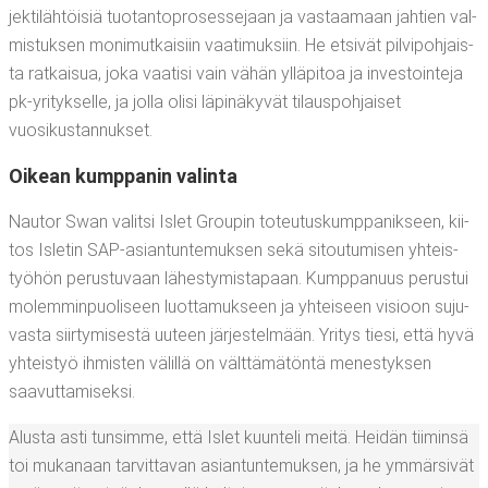
jek­ti­läh­töi­siä tuo­tan­to­pro­ses­se­jaan ja vas­taa­maan jah­tien val­
mis­tuk­sen moni­mut­kai­siin vaa­ti­muk­siin. He etsi­vät pil­vi­poh­jais­
ta rat­kai­sua, joka vaa­ti­si vain vähän yllä­pi­toa ja inves­toin­te­ja
pk-yri­tyk­sel­le, ja jol­la oli­si läpi­nä­ky­vät tilaus­poh­jai­set
vuosikustannukset.
Oikean kump­pa­nin valinta
Nau­tor Swan valit­si Islet Grou­pin toteu­tus­kump­pa­nik­seen, kii­
tos Isle­tin SAP-asian­tun­te­muk­sen sekä sitou­tu­mi­sen yhteis­
työ­hön perus­tu­vaan lähes­ty­mis­ta­paan. Kump­pa­nuus perus­tui
molem­min­puo­li­seen luot­ta­muk­seen ja yhtei­seen visioon suju­
vas­ta siir­ty­mi­ses­tä uuteen jär­jes­tel­mään. Yri­tys tie­si, että hyvä
yhteis­työ ihmis­ten välil­lä on vält­tä­mä­tön­tä menes­tyk­sen
saavuttamiseksi.
Alus­ta asti tun­sim­me, että Islet kuun­te­li mei­tä. Hei­dän tii­min­sä
toi muka­naan tar­vit­ta­van asian­tun­te­muk­sen, ja he ymmär­si­vät