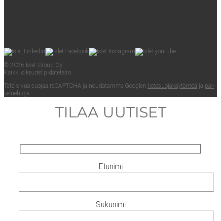
© 2026 Islet Group Oy
Kaik­ki oikeu­det pidätetään.
Tätä sivua suo­jaa reCAPTC­HA ja nou­da­tam­me Googlen
tie­to­suo­ja­käy­tän­töä
ja
pal­
ve­lueh­to­ja
.
TILAA UUTISET
Etunimi
Sukunimi