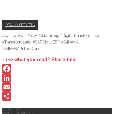
OTA YHTEYT­TÄ
#Nau­torSwan #SAP #IsletGroup #Digi­talT­rans­for­ma­tion
#Trans­for­maa­tio #SAPClou­dERP #S4HANA
#S4HANAPublicCloud
Like what you read? Sha­re this!
Facebook
LinkedIn
Email
Share
ISLET GROUP
Espoo
|
Buda­pest
|
Oulu