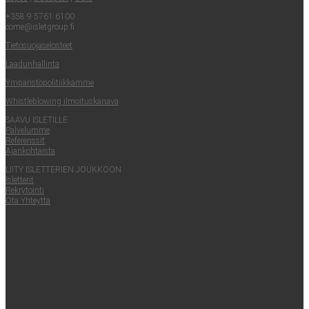
+358 9 5761 6100
come@​isletgroup.​fi
Tie­to­suo­ja­se­los­teet
Laa­dun­hal­lin­ta
Ympä­ris­tö­po­li­tiik­kam­me
Whist­le­blowing ilmoituskanava
SAA­VU ISLETILLE
Pal­ve­lum­me
Refe­rens­sit
Ajan­koh­tais­ta
LII­TY ISLET­TE­RIEN JOUKKOON
Islet­te­rit
Rek­ry­toin­ti
Ota Yhteyt­tä