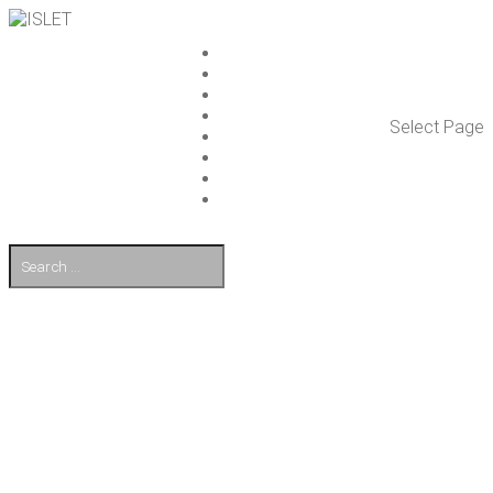
ISLET GROUP
PAL­VE­LUT
REFE­RENS­SIT
AJAN­KOH­TAIS­TA
Select Page
TULE TÖI­HIN
KUMP­PA­NIT
OTA YHTEYT­TÄ
EN