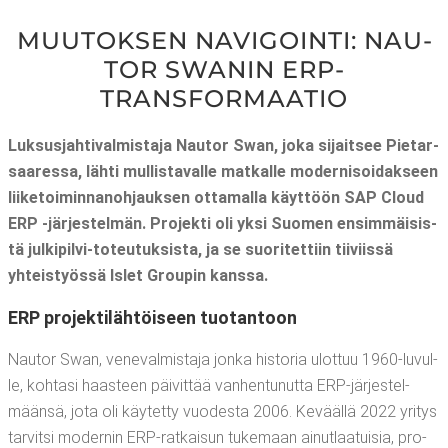
MUU­TOK­SEN NAVI­GOIN­TI: NAU­
TOR SWA­NIN ERP-
TRANSFORMAATIO
Luk­sus­jah­ti­val­mis­ta­ja Nau­tor Swan, joka sijait­see Pie­tar­
saa­res­sa, läh­ti mul­lis­ta­val­le mat­kal­le moder­ni­soi­dak­seen
lii­ke­toi­min­na­noh­jauk­sen otta­mal­la käyt­töön SAP Cloud
ERP ‑jär­jes­tel­män. Pro­jek­ti oli yksi Suo­men ensim­mäi­sis­
tä jul­ki­pil­vi-toteu­tuk­sis­ta, ja se suo­ri­tet­tiin tii­viis­sä
yhteis­työs­sä Islet Grou­pin kanssa.
ERP pro­jek­ti­läh­töi­seen tuotantoon
Nau­tor Swan, vene­val­mis­ta­ja jon­ka his­to­ria ulot­tuu 1960-luvul­
le, koh­ta­si haas­teen päi­vit­tää van­hen­tu­nut­ta ERP-jär­jes­tel­
mään­sä, jota oli käy­tet­ty vuo­des­ta 2006. Kevääl­lä 2022 yri­tys
tar­vit­si moder­nin ERP-rat­kai­sun tuke­maan ainut­laa­tui­sia, pro­