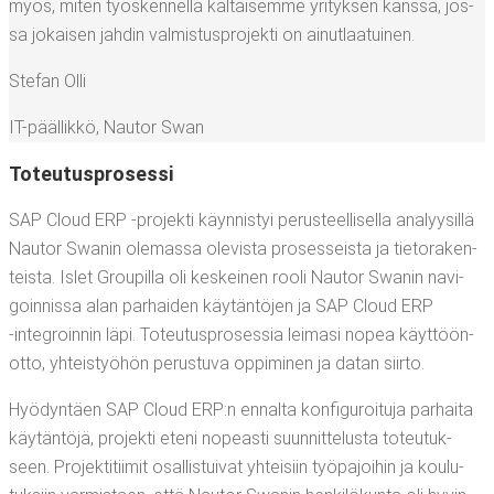
myös, miten työs­ken­nel­lä kal­tai­sem­me yri­tyk­sen kans­sa, jos­
sa jokai­sen jah­din val­mis­tus­pro­jek­ti on ainutlaatuinen.
Ste­fan Olli
IT-pääl­lik­kö
,
Nau­tor Swan
Toteu­tus­pro­ses­si
SAP Cloud ERP ‑pro­jek­ti käyn­nis­tyi perus­teel­li­sel­la ana­lyy­sil­lä
Nau­tor Swa­nin ole­mas­sa ole­vis­ta pro­ses­seis­ta ja tie­to­ra­ken­
teis­ta. Islet Grou­pil­la oli kes­kei­nen roo­li Nau­tor Swa­nin navi­
goin­nis­sa alan par­hai­den käy­tän­tö­jen ja SAP Cloud ERP
‑integroin­nin läpi. Toteu­tus­pro­ses­sia lei­ma­si nopea käyt­töön­
ot­to, yhteis­työ­hön perus­tu­va oppi­mi­nen ja datan siirto.
Hyö­dyn­täen SAP Cloud ERP:n ennal­ta kon­fi­gu­roi­tu­ja par­hai­ta
käy­tän­tö­jä, pro­jek­ti ete­ni nopeas­ti suun­nit­te­lus­ta toteu­tuk­
seen. Pro­jek­ti­tii­mit osal­lis­tui­vat yhtei­siin työ­pa­joi­hin ja kou­lu­