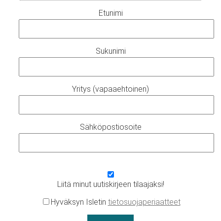
Etunimi
Sukunimi
Yritys (vapaaehtoinen)
Sähköpostiosoite
Liitä minut uutiskirjeen tilaajaksi!
Hyväksyn Isletin
tietosuojaperiaatteet