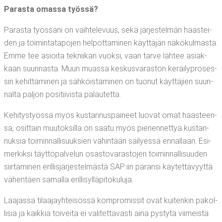
Paras­ta omas­sa työssä?
Paras­ta työs­sä­ni on vaih­te­le­vuus, sekä jär­jes­tel­män haas­tei­
den ja toi­min­ta­ta­po­jen hel­pot­ta­mi­nen käyt­tä­jän näkö­kul­mas­ta.
Emme tee asioi­ta tek­nii­kan vuok­si, vaan tar­ve läh­tee asiak­
kaan suun­nas­ta. Muun muas­sa kes­kus­va­ras­ton keräi­ly­pro­ses­
sin kehit­tä­mi­nen ja säh­köis­tä­mi­nen on tuo­nut käyt­tä­jien suun­
nal­ta pal­jon posi­tii­vis­ta palautetta.
Kehi­tys­työs­sä myös kus­tan­nus­pai­neet luo­vat omat haas­teen­
sa, osit­tain muu­tok­sil­la on saa­tu myös pie­nen­net­tyä kus­tan­
nuk­sia toi­min­nal­li­suuk­sien vähin­tään säi­lyes­sä ennal­laan. Esi­
mer­kik­si täyt­tö­pal­ve­lun osas­to­va­ras­to­jen toi­min­nal­li­suu­den
siir­tä­mi­nen eril­lis­jär­jes­tel­mäs­tä SAP:iin paran­si käy­tet­tä­vyyt­tä
vähen­täen samal­la erillisylläpitokuluja.
Laa­jas­sa tilaa­jayh­tei­sös­sä kom­pro­mis­sit ovat kui­ten­kin pakol­
li­sia ja kaik­kia toi­vei­ta ei vali­tet­ta­vas­ti aina pys­ty­tä vii­meis­tä