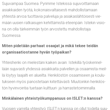
Suju­vam­paa Suo­mea. Pyrim­me Iste­kis­sä suju­voit­ta­maan
asiak­kai­den työ­tä, koko­nais­val­tai­ses­ti mah­dol­lis­ta­maan
yhteis­tä arvoa tuot­ta­via pal­ve­lu­ja ja asia­kas­läh­töi­ses­ti vie­
mään uusien rat­kai­su­jen kehit­tä­mis­tä eteen­päin. Iste­kin visio­
na on olla tär­keim­män työn arvos­tet­tu mah­dol­lis­ta­ja
Suomessa.
Miten pide­tään par­haat osaa­jat ja mikä tekee tei­dän
orga­ni­saa­tios­tan­ne hyvän työpaikan?
Yhteis­hen­ki on mie­les­tä­ni kai­ken avain. Iste­kil­lä työs­ken­nel­
lään suju­vas­ti yhdes­sä asiak­kai­ta pal­vel­len ja osaa­mis­ta meil­
lä löy­tyy laa­jal­ti eri alueil­ta. Hen­ki­lös­tön osaa­mi­seen ja kou­lu­
tuk­seen myös panos­te­taan kii­tet­tä­väs­ti. Muu­toin­kin hen­ki­lös­
tön hyvin­voin­tia tue­taan kult­tuu­ri- ja harrastetoiminnalla.
Min­kä­lai­nen yhteis­työ­kump­pa­nuus on ISLET:n kanssa?
Vuo­sien var­rel­la yhteis­työ ISLET:n kans­sa on ollut todel­la suju­