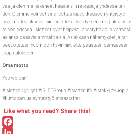
vaa ja olem­me hake­neet haas­tei­siin rat­kai­su­ja yhdes­sä teh­
den. Olem­me voi­neet aina luot­taa laa­duk­kaa­seen yhteis­työ­
hön ja toteu­tuk­seen, niin jär­jes­tel­mä­ke­hi­tyk­sen kuin pul­ma­ti­lan­
tei­den edes­sä. Islet­te­rit ovat hel­pos­ti lähes­tyt­tä­viä ja var­mas­ti
asian­sa osaa­via ammat­ti­lai­sia. Asiak­kaan näke­myk­set ja tar­
peet ote­taan huo­mioon hyvin niin, että pääs­tään par­haa­seen
lopputulokseen.
Oma mot­to
Yes we can!
#Islet­ter­High­light #ISLETGroup #Islet­ter­Li­fe #Istek­ki #Kuo­pio
#kump­pa­nuus #yhteis­työ #haas­tat­te­lu
Like what you read? Sha­re this!
Facebook