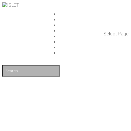
ISLET GROUP
PAL­VE­LUT
REFE­RENS­SIT
AJAN­KOH­TAIS­TA
Select Page
TULE TÖI­HIN
KUMP­PA­NIT
OTA YHTEYT­TÄ
EN