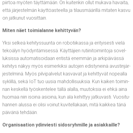
piir­toa myö­ten täyt­tä­mään. On kui­ten­kin ollut muka­va havai­ta,
että jär­jes­tel­män käyt­tö­as­teel­la ja tilaus­mää­ril­lä mita­ten kas­vu
on jat­ku­nut vuosittain.
Miten näet toi­mia­lan­ne kehittyvän?
Yksi sel­keä kehi­tys­suun­ta on robo­tii­kas­sa ja eri­tyi­ses­ti vie­lä
teko­ä­lyn hyö­dyn­tä­mi­ses­sä. Käyt­tä­jien rutii­ni­toi­min­to­ja sovel­
luk­sis­sa auto­ma­ti­soi­daan entis­tä enem­män ja arki­päi­väs­sä
kehi­tys näkyy myös esi­mer­kik­si auto­jen edis­ty­nei­nä avus­tin­jär­
jes­tel­mi­nä. Myös pil­vi­pal­ve­lut kas­va­vat ja kehit­ty­vät nopeal­la
syklil­lä, sekä IoT tuo uusia mah­dol­li­suuk­sia. Kun kai­ken toi­min­
nan kes­kel­lä työs­ken­te­lee täl­lä alal­la, muu­tok­sia ei ehkä aina
huo­maa niin isoi­na asioi­na, kun ala kehit­tyy jat­ku­vas­ti. Vuo­si­tu­
han­nen alus­sa ei oli­si voi­nut kuvi­tel­la­kaan, mitä kaik­kea tänä
päi­vä­nä tehdään.
Orga­ni­saa­tion ydin­vies­ti sidos­ryh­mil­le ja asiakkaille?