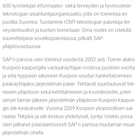
600 työn­te­ki­jän infor­maa­tio- sekä ter­vey­den ja hyvin­voin­nin
tek­no­lo­gian asian­tun­ti­jaor­ga­ni­saa­tio, jol­la on toi­min­taa eri
puo­lil­la Suo­mea. Tuo­tam­me ICMT-tek­no­lo­gian pal­ve­lu­ja ter­
vey­den­huol­lon ja kun­tien toi­min­taan. Oma roo­li­ni on Iste­kil­lä
suun­nit­te­li­ja­na sovel­lus­pal­ve­luis­sa, pit­käl­ti SAP-
ylläpitovastuussa.
SAP:n paris­sa olen toi­mi­nut vuo­des­ta 2002 asti. Toi­min aluk­si
Kuo­pion kau­pun­gil­la vas­tuu­käyt­tä­jän roo­lis­sa puo­li­sen vuot­ta
ja sii­tä hyp­pä­sin sil­loi­seen Kuo­pion seu­dun han­kin­ta­toi­meen
pää­käyt­tä­jäk­si jär­jes­tel­män pariin. Teh­tä­vät suun­tau­tui­vat tek­
ni­seen yllä­pi­toon sekä kehit­tä­mi­seen ja koor­di­noin­tiin, joten
siir­ryin tämän jäl­keen jär­jes­tel­män yllä­pi­toon Kuo­pion kau­pun­
gin atk-kes­kuk­sel­le. Vuon­na 2009 Kuo­pion yli­opis­tol­li­sen sai­
raa­lan Tekplus ja atk-kes­kus yhdis­tyi­vät, syn­tyi Istek­ki, jos­sa
olen jat­ka­nut pää­sään­töi­ses­ti SAP:n paris­sa muu­ta­man muun
jär­jes­tel­män ohella.