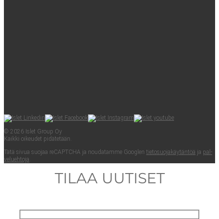
© 2026 Islet Group Oy
Kaik­ki oikeu­det pidätetään.
Tätä sivua suo­jaa reCAPTC­HA ja nou­da­tam­me Googlen
tie­to­suo­ja­käy­tän­töä
ja
pal­
ve­lueh­to­ja
.
TILAA UUTISET