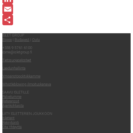
LinkedIn
Email
Share
ISLET GROUP
Espoo
|
Buda­pest
|
Oulu
+358 9 5761 6100
come@​isletgroup.​fi
Tie­to­suo­ja­se­los­teet
Laa­dun­hal­lin­ta
Ympä­ris­tö­po­li­tiik­kam­me
Whist­le­blowing ilmoituskanava
SAA­VU ISLETILLE
Pal­ve­lum­me
Refe­rens­sit
Ajan­koh­tais­ta
LII­TY ISLET­TE­RIEN JOUKKOON
Islet­te­rit
Rek­ry­toin­ti
Ota Yhteyt­tä