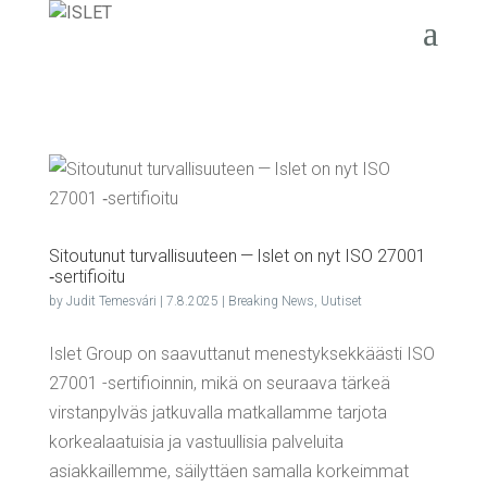
Sitou­tu­nut tur­val­li­suu­teen — Islet on nyt ISO 27001
‑ser­ti­fioi­tu
by
Judit Temesvári
|
7.8.2025
|
Breaking News
,
Uutiset
Islet Group on saavuttanut menestyksekkäästi ISO
27001 -sertifioinnin, mikä on seuraava tärkeä
virstanpylväs jatkuvalla matkallamme tarjota
korkealaatuisia ja vastuullisia palveluita
asiakkaillemme, säilyttäen samalla korkeimmat