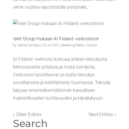
viime vuonna raportoidulle perustalle,...
Islet Group mukaan AI Fin­land ‑ver­kos­toon
by
Sanna Lamppu
|
24.4.2025
|
Breaking News
,
Uutiset
AI Finland -verkosto kokoaa yhteen tekoälystä
kiinnostuneita yrityksiä ja muita toimijoita.
Verkoston tavoitteena on lisätä tekoälyn
soveltamista ja kehittämistä Suomessa. Tekoäly
tarjoaa ennennäkemättömän kansallisen
mahdollisuuden tuottavuuden ja kilpailukyvyn...
« Older Entries
Next Entries »
Search