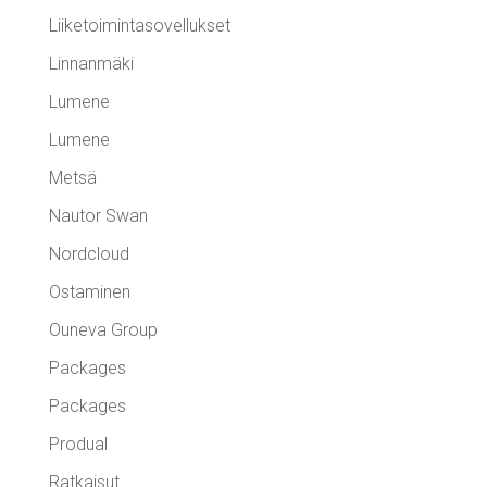
Liiketoimintasovellukset
Linnanmäki
Lumene
Lumene
Metsä
Nautor Swan
Nordcloud
Ostaminen
Ouneva Group
Packages
Packages
Produal
Ratkaisut