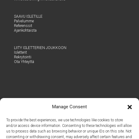
SAA­VU ISLETILLE
Pal­ve­lum­me
Refe­rens­sit
Ajan­koh­tais­ta
LII­TY ISLET­TE­RIEN JOUKKOON
Islet­te­rit
Rek­ry­toin­ti
Ota Yhteyt­tä
Manage Consent
To provide the best experiences, we use technologies like cookies to store
and/or access device information. Consenting to these technologies will allow
us to process data such as browsing behavior or unique IDs on this site. Not
consenting or withdrawing consent, may adversely affect certain features and