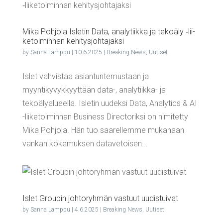
Mika Poh­jo­la Isle­tin Data, ana­ly­tiik­ka ja teko­ä­ly ‑lii­
ke­toi­min­nan kehitysjohtajaksi
by
Sanna Lamppu
|
10.6.2025
|
Breaking News
,
Uutiset
Islet vahvistaa asiantuntemustaan ja
myyntikyvykkyyttään data-, analytiikka- ja
tekoälyalueella. Isletin uudeksi Data, Analytics & AI
-liiketoiminnan Business Directoriksi on nimitetty
Mika Pohjola. Hän tuo saarellemme mukanaan
vankan kokemuksen datavetoisen...
Islet Grou­pin joh­to­ryh­män vas­tuut uudistuivat
by
Sanna Lamppu
|
4.6.2025
|
Breaking News
,
Uutiset