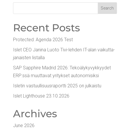
Recent Posts
Pro­tec­ted: Agen­da 2026 Test
Islet CEO Jani­na Luo­to Tivi-leh­den IT-alan vai­kut­ta­
ja­nais­ten listalla
SAP Sapp­hi­re Madrid 2026: Teko­ä­ly­ky­vyk­kyy­det
ERP:ssä muut­ta­vat yri­tyk­set autonomisiksi
Isle­tin vas­tuul­li­suus­ra­port­ti 2025 on julkaistu
Islet Light­house 23.10.2026
Arc­hi­ves
June 2026