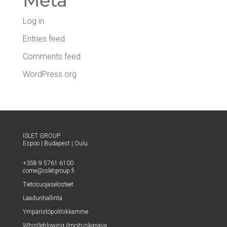
Meta
Log in
Entries feed
Comments feed
WordPress.org
ISLET GROUP
Espoo
|
Buda­pest
|
Oulu
+358 9 5761 6100
come@​isletgroup.​fi
Tie­to­suo­ja­se­los­teet
Laa­dun­hal­lin­ta
Ympä­ris­tö­po­li­tiik­kam­me
Whist­le­blowing ilmoituskanava