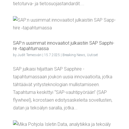
tietoturva- ja tietosuojastandardit....
SAP:n uusim­mat inno­vaa­tiot jul­kais­tiin SAP Sapp­hi­
re ‑tapah­tu­mas­sa
by
Judit Temesvári
|
15.7.2025
|
Breaking News
,
Uutiset
SAP julkaisi hiljattain SAP Sapphire -
tapahtumassaan joukon uusia innovaatioita, jotka
tähtäävät yritysteknologian mullistamiseen.
Tapahtuma keskittyi “SAP-vauhtipyörään” (SAP
flywheel), korostaen edistysaskeleita sovellusten,
datan ja tekoälyn saralla, jotka...