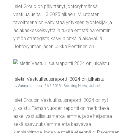
Islet Group on päivittänyt johtoryhmänsä
vastuualueita 1.3.2025 alkaen. Muutosten
tavoitteena on vahvistaa yrityksen työntekijä- ja
asiakaskeskeisyyttä ja tukea entistä paremmin
yhtiön strategista kasvua pitkällä aikavälillä.
Johtoryhmän jäsen Jukka Penttinen on...
Isle­tin Vas­tuul­li­suus­ra­port­ti 2024 on julkaistu
by
Sanna Lamppu
|
26.5.2025
|
Breaking News
,
Uutiset
Islet Groupin Vastuullisuusraportti 2024 on nyt
julkaistu! Tämän vuoden raportti on merkittävä
askel vastuullisuusmatkallamme, ja se heijastaa
sekä saavutuksiamme että kasvavaa
kunnianhimoa, joka vie meitä eteenpäin. Rakentaen