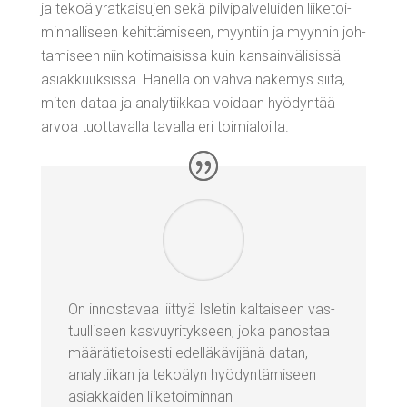
ja teko­ä­ly­rat­kai­su­jen sekä pil­vi­pal­ve­lui­den lii­ke­toi­
min­nal­li­seen kehit­tä­mi­seen, myyn­tiin ja myyn­nin joh­
ta­mi­seen niin koti­mai­sis­sa kuin kan­sain­vä­li­sis­sä
asiak­kuuk­sis­sa. Hänel­lä on vah­va näke­mys sii­tä,
miten dataa ja ana­ly­tiik­kaa voi­daan hyö­dyn­tää
arvoa tuot­ta­val­la taval­la eri toimialoilla.
On innos­ta­vaa liit­tyä Isle­tin kal­tai­seen vas­
tuul­li­seen kas­vu­yri­tyk­seen, joka panos­taa
mää­rä­tie­toi­ses­ti edel­lä­kä­vi­jä­nä datan,
ana­ly­tii­kan ja teko­ä­lyn hyö­dyn­tä­mi­seen
asiak­kai­den lii­ke­toi­min­nan