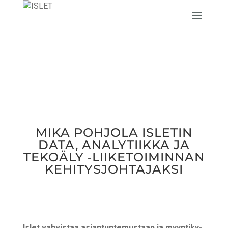
MIKA POH­JO­LA ISLE­TIN
DATA, ANA­LY­TIIK­KA JA
TEKO­Ä­LY ‑LII­KE­TOI­MIN­NAN
KEHITYSJOHTAJAKSI
Islet vah­vis­taa asian­tun­te­mus­taan ja myyn­ti­ky­