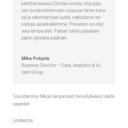
kehittämisessä.Odotan innol­la, että pää­
sen työs­ken­te­le­mään osaa­van tii­min kans­
sa ja raken­ta­maan uusia, vai­kut­ta­via rat­
kai­su­ja asiak­kail­lem­me. Punai­nen on ollut
aina lem­pi­vä­ri­ni. Pai­nan Isle­tin punai­sen
pipon ylpeä­nä päähäni.
Mika Poh­jo­la
Busi­ness Direc­tor – Data, Ana­ly­tics & AI
,
Islet Group
Toi­vo­tam­me Mikan läm­pi­mäs­ti ter­ve­tul­leek­si Isle­tin
saarelle!
Lisä­tie­toa: