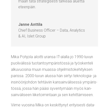
maan tätä stra­te­gi­ses­ti tär­ke­ää aluet­ta
eteenpäin.
Jan­ne Anttila
Chief Busi­ness Officer – Data, Ana­ly­tics
& AI
,
Islet Group
Mika Poh­jo­la aloit­ti uran­sa IT-alal­la jo 1990-luvun
puo­li­vä­lis­sä tuo­tan­to­ym­pä­ris­tös­sä ja työs­ken­te­li
alku­vuo­si­na muun muas­sa ohjel­mis­to­ke­hi­tyk­sen
paris­sa. 2000-luvun alus­sa hän siir­tyi tek­no­lo­gia- ja
insi­nöö­ri­joh­don teh­tä­viin kan­sain­vä­li­ses­sä ympä­ris­
tös­sä, jos­sa hän pää­si syven­ty­mään myös kan­
sain­vä­li­seen lii­ke­toi­min­taan ja sen kehittämiseen.
Vii­me vuo­si­na Mika on kes­kit­ty­nyt eri­tyi­ses­ti data-