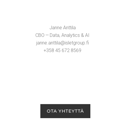
Jan­ne Ant­ti­la
CBO — Data, Ana­ly­tics & AI
janne.​anttila@​isletgroup.​fi
+358 45 672 8569
OTA YHTEYT­TÄ