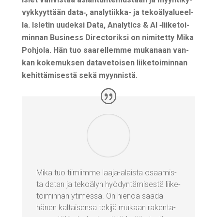
vyk­kyyt­tään data‑, ana­ly­tiik­ka- ja teko­ä­ly­alu­eel­
la. Isle­tin uudek­si Data, Ana­ly­tics & AI ‑lii­ke­toi­
min­nan Busi­ness Direc­to­rik­si on nimi­tet­ty Mika
Poh­jo­la. Hän tuo saa­rel­lem­me muka­naan van­
kan koke­muk­sen data­ve­toi­sen lii­ke­toi­min­nan
kehit­tä­mi­ses­tä sekä myynnistä.
Mika tuo tii­miim­me laa­ja-alais­ta osaa­mis­
ta datan ja teko­ä­lyn hyö­dyn­tä­mi­ses­tä lii­ke­
toi­min­nan yti­mes­sä. On hie­noa saa­da
hänen kal­tai­sen­sa teki­jä mukaan raken­ta­