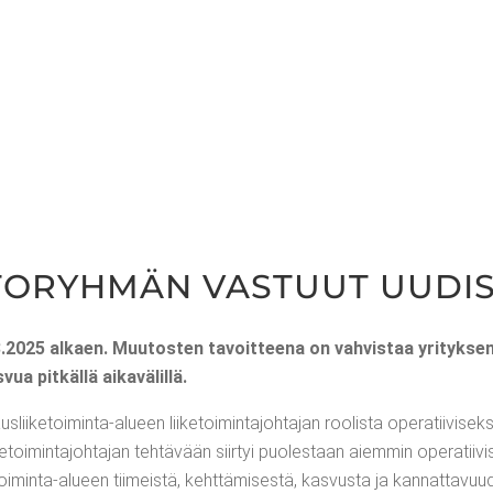
­TO­RYH­MÄN VAS­TUUT UUDI
3.2025 alkaen. Muu­tos­ten tavoit­tee­na on vah­vis­taa yri­tyk­sen 
vua pit­käl­lä aikavälillä.
­lii­ke­toi­min­ta-alu­een lii­ke­toi­min­ta­joh­ta­jan roo­lis­ta ope­ra­tii­vi­sek­s
­toi­min­ta­joh­ta­jan teh­tä­vään siir­tyi puo­les­taan aiem­min ope­ra­tii­vi­
toi­min­ta-alu­een tii­meis­tä, keht­tä­mi­ses­tä, kas­vus­ta ja kannattavu