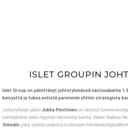
ISLET GROU­PIN JOH
Islet Group on päi­vit­tä­nyt joh­to­ryh­män­sä vas­tuu­aluei­ta 1.
kei­syyt­tä ja tukea entis­tä parem­min yhtiön stra­te­gis­ta kas­
Joh­to­ryh­män jäsen
Juk­ka Pent­ti­nen
on siir­ty­nyt toi­min­na­noh­jaus
toi­mi­tuk­sis­ta sekä myyn­nin tek­ni­ses­tä tues­ta. Hänen tilal­leen lii­ke
Sini­sa­lo
, joka vas­taa uudes­sa roo­lis­saan toi­min­na­noh­jaus­lii­ke­