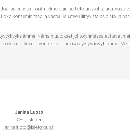
taa laa­jen­ne­tun roo­lin tek­no­lo­gia- ja tie­to­tur­va­joh­ta­ja­na, vas­ta­t
oko kon­ser­nin tasol­la vas­tuul­li­suu­teen liit­ty­vis­tä asiois­ta, ja hän
aa kyvyk­kyyk­siäm­me. Nämä muu­tok­set joh­to­ryh­mäs­sä aut­ta­vat mei
or­keal­la ole­vaa työn­te­ki­jä- ja asia­kas­tyy­ty­väi­syyt­täm­me. Meil­l
Jani­na Luo­to
CEO, Islet­ter
janina.​luoto@​isletgroup.​fi