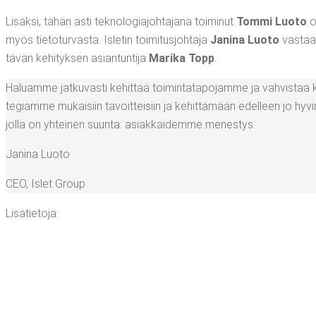
Lisäk­si, tähän asti tek­no­lo­gia­joh­ta­ja­na toi­mi­nut
Tom­mi Luo­to
ot
myös tie­to­tur­vas­ta. Isle­tin toi­mi­tus­joh­ta­ja
Jani­na Luo­to
vas­taa k
tä­vän kehi­tyk­sen asian­tun­ti­ja
Mari­ka Topp
.
Haluam­me jat­ku­vas­ti kehit­tää toi­min­ta­ta­po­jam­me ja vah­vis­t
te­giam­me mukai­siin tavoit­tei­siin ja kehit­tä­mään edel­leen jo hyvin k
jol­la on yhtei­nen suun­ta: asiak­kai­dem­me menestys.
Jani­na Luoto
CEO
,
Islet Group
Lisä­tie­to­ja: