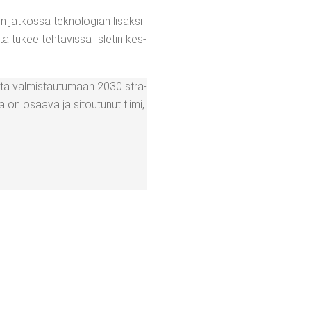
en jat­kos­sa tek­no­lo­gian lisäk­si
­tä tukee teh­tä­vis­sä Isle­tin kes­
­tä val­mis­tau­tu­maan 2030 stra­
ä on osaa­va ja sitou­tu­nut tii­mi,