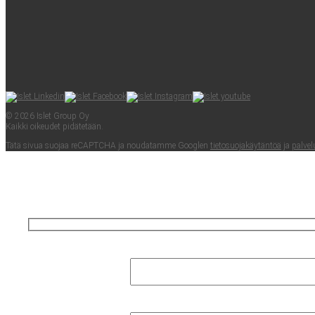
© 2026 Islet Group Oy
Kaik­ki oikeu­det pidätetään.
Tätä sivua suo­jaa reCAPTC­HA ja nou­da­tam­me Googlen
tie­to­suo­ja­käy­tän­töä
ja
pal­ve­l