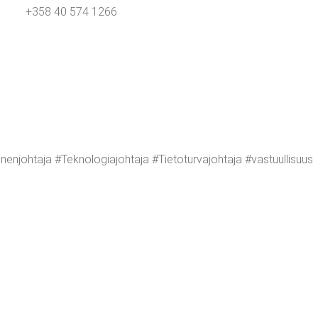
+358 40 574 1266
n­joh­ta­ja #Tek­no­lo­gia­joh­ta­ja #Tie­to­tur­va­joh­ta­ja #vas­tuul­li­suus