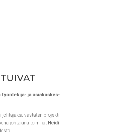
STUIVAT
työn­te­ki­jä- ja asia­kas­kes­
i joh­ta­jak­si, vas­ta­ten pro­jek­ti­
se­na joh­ta­ja­na toi­mi­nut
Hei­di
udesta.