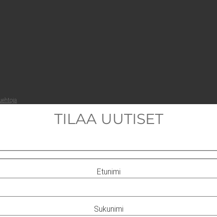
ueh­to­ja
.
TILAA UUTISET
Etunimi
Sukunimi