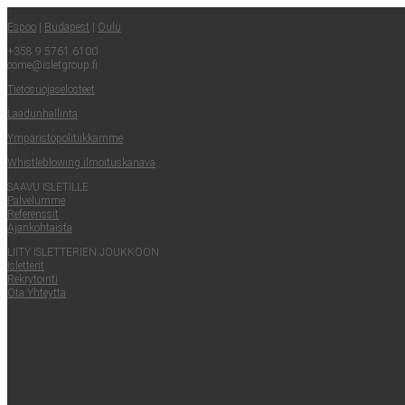
Espoo
|
Buda­pest
|
Oulu
+358 9 5761 6100
come@​isletgroup.​fi
Tie­to­suo­ja­se­los­teet
Laa­dun­hal­lin­ta
Ympä­ris­tö­po­li­tiik­kam­me
Whist­le­blowing ilmoituskanava
SAA­VU ISLETILLE
Pal­ve­lum­me
Refe­rens­sit
Ajan­koh­tais­ta
LII­TY ISLET­TE­RIEN JOUKKOON
Islet­te­rit
Rek­ry­toin­ti
Ota Yhteyt­tä