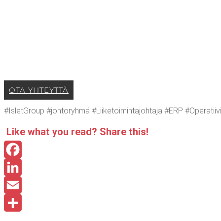
OTA YHTEYT­TÄ
#IsletGroup #joh­to­ryh­mä #Lii­ke­toi­min­ta­joh­ta­ja #ERP #Ope­ra­tii­vi­ne
Like what you read? Sha­re this!
Facebook
LinkedIn
Email
Share