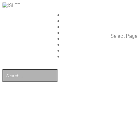
ISLET GROUP
PAL­VE­LUT
REFE­RENS­SIT
AJAN­KOH­TAIS­TA
Select Page
TULE TÖI­HIN
KUMP­PA­NIT
OTA YHTEYT­TÄ
EN