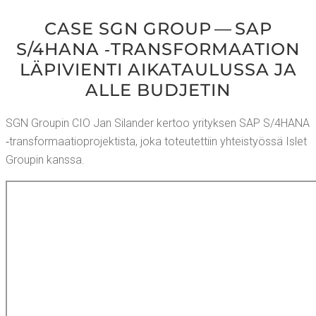
CASE SGN GROUP — SAP
S/4HANA ‑TRANS­FOR­MAA­TION
LÄPI­VIEN­TI AIKA­TAU­LUS­SA JA
ALLE BUDJETIN
SGN Grou­pin CIO Jan Silan­der ker­too yri­tyk­sen SAP S/4HANA
‑trans­for­maa­tio­pro­jek­tis­ta, joka toteu­tet­tiin yhteis­työs­sä Islet
Grou­pin kanssa.