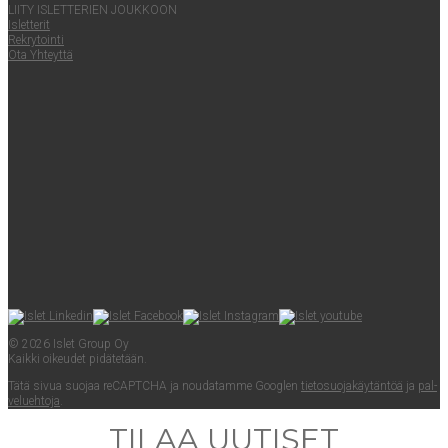
LII­TY ISLET­TE­RIEN JOUKKOON
Islet­te­rit
Rek­ry­toin­ti
Ota Yhteyt­tä
© 2026 Islet Group Oy
Kaik­ki oikeu­det pidätetään.
Tätä sivua suo­jaa reCAPTC­HA ja nou­da­tam­me Googlen
tie­to­suo­ja­käy­tän­töä
ja
pal­
ve­lueh­to­ja
.
TILAA UUTISET