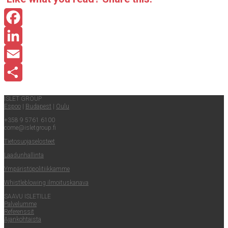
Facebook
LinkedIn
Email
Share
ISLET GROUP
Espoo
|
Buda­pest
|
Oulu
+358 9 5761 6100
come@​isletgroup.​fi
Tie­to­suo­ja­se­los­teet
Laa­dun­hal­lin­ta
Ympä­ris­tö­po­li­tiik­kam­me
Whist­le­blowing ilmoituskanava
SAA­VU ISLETILLE
Pal­ve­lum­me
Refe­rens­sit
Ajan­koh­tais­ta