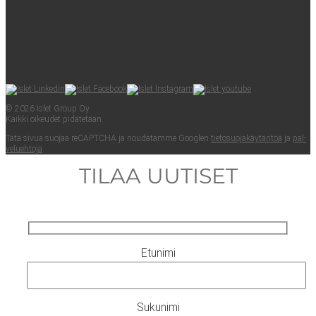
© 2026 Islet Group Oy
Kaik­ki oikeu­det pidätetään.
Tätä sivua suo­jaa reCAPTC­HA ja nou­da­tam­me Googlen
tie­to­suo­ja­käy­tän­töä
ja
pal­
ve­lueh­to­ja
.
TILAA UUTISET
Etunimi
Sukunimi