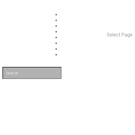
ISLET GROUP
PAL­VE­LUT
REFE­RENS­SIT
AJAN­KOH­TAIS­TA
Select Page
TULE TÖI­HIN
KUMP­PA­NIT
OTA YHTEYT­TÄ
EN