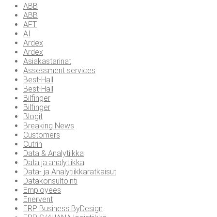
ABB
ABB
AFT
AI
Ardex
Ardex
Asiakastarinat
Assessment services
Best-Hall
Best-Hall
Bilfinger
Bilfinger
Blogit
Breaking News
Customers
Cutrin
Data & Analytiikka
Data ja analytiikka
Data- ja Analytiikkaratkaisut
Datakonsultointi
Employees
Enervent
ERP Business ByDesign