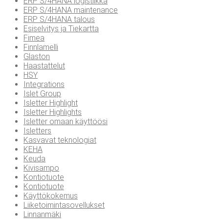
ERP S/4HANA logistiikka
ERP S/4HANA maintenance
ERP S/4HANA talous
Esiselvitys ja Tiekartta
Fimea
Finnlamelli
Glaston
Haastattelut
HSY
Integrations
Islet Group
Isletter Highlight
Isletter Highlights
Isletter omaan käyttöösi
Isletters
Kasvavat teknologiat
KEHA
Keuda
Kivisampo
Kontiotuote
Kontiotuote
Käyttökokemus
Liiketoimintasovellukset
Linnanmäki