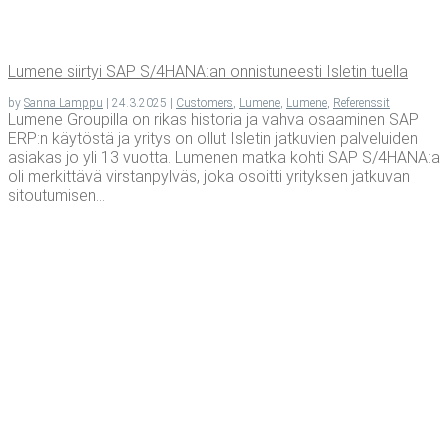
Lume­ne siir­tyi SAP S/4HANA:an onnis­tu­nees­ti Isle­tin tuella
by
Sanna Lamppu
|
24.3.2025
|
Customers
,
Lumene
,
Lumene
,
Referenssit
Lumene Groupilla on rikas historia ja vahva osaaminen SAP
ERP:n käytöstä ja yritys on ollut Isletin jatkuvien palveluiden
asiakas jo yli 13 vuotta. Lumenen matka kohti SAP S/4HANA:a
oli merkittävä virstanpylväs, joka osoitti yrityksen jatkuvan
sitoutumisen...