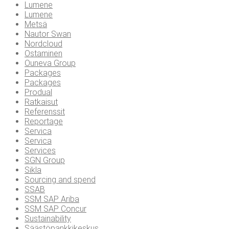
Lumene
Lumene
Metsä
Nautor Swan
Nordcloud
Ostaminen
Ouneva Group
Packages
Packages
Produal
Ratkaisut
Referenssit
Reportage
Servica
Servica
Services
SGN Group
Sikla
Sourcing and spend
SSAB
SSM SAP Ariba
SSM SAP Concur
Sustainability
Säästöpankkikeskus