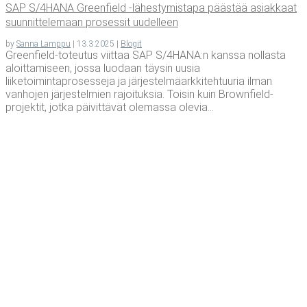
SAP S/4HANA Green­field ‑lähes­ty­mis­ta­pa pääs­tää asiak­kaat
suun­nit­te­le­maan pro­ses­sit uudelleen
by
Sanna Lamppu
|
13.3.2025
|
Blogit
Greenfield-toteutus viittaa SAP S/4HANA:n kanssa nollasta
aloittamiseen, jossa luodaan täysin uusia
liiketoimintaprosesseja ja järjestelmäarkkitehtuuria ilman
vanhojen järjestelmien rajoituksia. Toisin kuin Brownfield-
projektit, jotka päivittävät olemassa olevia...