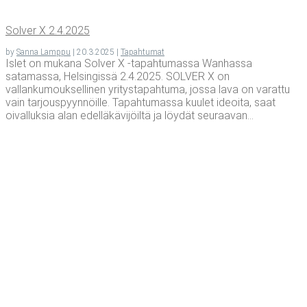
Sol­ver X 2.4.2025
by
Sanna Lamppu
|
20.3.2025
|
Tapahtumat
Islet on mukana Solver X -tapahtumassa Wanhassa
satamassa, Helsingissä 2.4.2025. SOLVER X on
vallankumouksellinen yritystapahtuma, jossa lava on varattu
vain tarjouspyynnöille. Tapahtumassa kuulet ideoita, saat
oivalluksia alan edelläkävijöiltä ja löydät seuraavan...