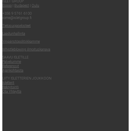
ISLET GROUP
Espoo
|
Buda­pest
|
Oulu
+358 9 5761 6100
come@​isletgroup.​fi
Tie­to­suo­ja­se­los­teet
Laa­dun­hal­lin­ta
Ympä­ris­tö­po­li­tiik­kam­me
Whist­le­blowing ilmoituskanava
SAA­VU ISLETILLE
Pal­ve­lum­me
Refe­rens­sit
Ajan­koh­tais­ta
LII­TY ISLET­TE­RIEN JOUKKOON
Islet­te­rit
Rek­ry­toin­ti
Ota Yhteyt­tä