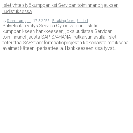
Islet yhteis­työ­kump­pa­nik­si Ser­vican toi­min­na­noh­jauk­sen
uudistuksessa
by
Sanna Lamppu
|
17.3.2025
|
Breaking News
,
Uutiset
Palvelualan yritys Servica Oy on valinnut Isletin
kumppanikseen hankkeeseen, joka uudistaa Servican
toiminnanohjausta SAP S/4HANA -ratkaisun avulla. Islet
toteuttaa SAP-transformaatioprojektin kokonaistoimituksena
avaimet käteen -periaatteella. Hankkeeseen sisältyvät...