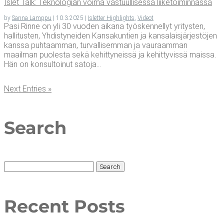
Islet Talk: Tek­no­lo­gian voi­ma vas­tuul­li­ses­sa liiketoiminnassa
by
Sanna Lamppu
|
10.3.2025
|
Isletter Highlights
,
Videot
Pasi Rinne on yli 30 vuoden aikana työskennellyt yritysten,
hallitusten, Yhdistyneiden Kansakuntien ja kansalaisjärjestöjen
kanssa puhtaamman, turvallisemman ja vauraamman
maailman puolesta sekä kehittyneissä ja kehittyvissä maissa.
Hän on konsultoinut satoja...
Next Entries »
Search
Search
for:
Recent Posts