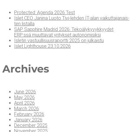
Pro­tec­ted: Agen­da 2026 Test
Islet CEO Jani­na Luo­to Tivi-leh­den IT-alan vai­kut­ta­ja­nais­
ten listalla
SAP Sapp­hi­re Madrid 2026: Teko­ä­ly­ky­vyk­kyy­det
ERP:ssä muut­ta­vat yri­tyk­set autonomisiksi
Isle­tin vas­tuul­li­suus­ra­port­ti 2025 on julkaistu
Islet Light­house 23.10.2026
Arc­hi­ves
June 2026
May 2026
April 2026
March 2026
February 2026
January 2026
December 2025
November 2025