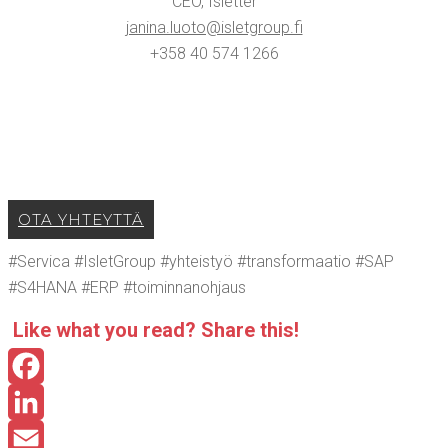
CEO, Islet­ter
janina.​luoto@​isletgroup.​fi
+358 40 574 1266
OTA YHTEYT­TÄ
#Ser­vica #IsletGroup #yhteis­työ #trans­for­maa­tio #SAP
#S4HANA #ERP #toi­min­na­noh­jaus
Like what you read? Sha­re this!
Facebook
LinkedIn