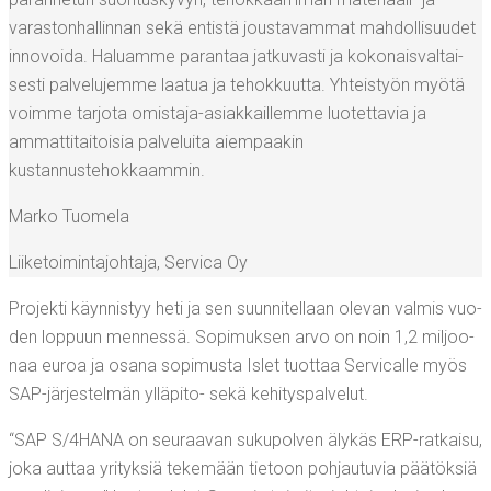
varas­ton­hal­lin­nan sekä entis­tä jous­ta­vam­mat mah­dol­li­suu­det
inno­voi­da. Haluam­me paran­taa jat­ku­vas­ti ja koko­nais­val­tai­
ses­ti pal­ve­lu­jem­me laa­tua ja tehok­kuut­ta. Yhteis­työn myö­tä
voim­me tar­jo­ta omis­ta­ja-asiak­kail­lem­me luo­tet­ta­via ja
ammat­ti­tai­toi­sia pal­ve­lui­ta aiem­paa­kin
kustannustehokkaammin.
Mar­ko Tuomela
Lii­ke­toi­min­ta­joh­ta­ja
,
Ser­vica Oy
Pro­jek­ti käyn­nis­tyy heti ja sen suun­ni­tel­laan ole­van val­mis vuo­
den lop­puun men­nes­sä. Sopi­muk­sen arvo on noin 1,2 mil­joo­
naa euroa ja osa­na sopi­mus­ta Islet tuot­taa Ser­vical­le myös
SAP-jär­jes­tel­män yllä­pi­to- sekä kehityspalvelut.
“SAP S/4HANA on seu­raa­van suku­pol­ven äly­käs ERP-rat­kai­su,
joka aut­taa yri­tyk­siä teke­mään tie­toon poh­jau­tu­via pää­tök­siä