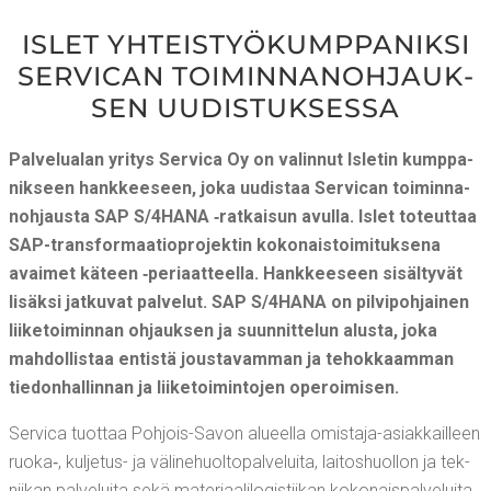
ISLET YHTEIS­TYÖ­KUMP­PA­NIK­SI
SER­VICAN TOI­MIN­NA­NOH­JAUK­
SEN UUDISTUKSESSA
Pal­ve­lua­lan yri­tys Ser­vica Oy on valin­nut Isle­tin kump­pa­
nik­seen hank­kee­seen, joka uudis­taa Ser­vican toi­min­na­
noh­jaus­ta SAP S/4HANA ‑rat­kai­sun avul­la. Islet toteut­taa
SAP-trans­for­maa­tio­pro­jek­tin koko­nais­toi­mi­tuk­se­na
avai­met käteen ‑peri­aat­teel­la. Hank­kee­seen sisäl­ty­vät
lisäk­si jat­ku­vat pal­ve­lut. SAP S/4HANA on pil­vi­poh­jai­nen
lii­ke­toi­min­nan ohjauk­sen ja suun­nit­te­lun alus­ta, joka
mah­dol­lis­taa entis­tä jous­ta­vam­man ja tehok­kaam­man
tie­don­hal­lin­nan ja lii­ke­toi­min­to­jen operoimisen.
Ser­vica tuot­taa Poh­jois-Savon alu­eel­la omis­ta­ja-asiak­kail­leen
ruoka‑, kul­je­tus- ja väli­ne­huol­to­pal­ve­lui­ta, lai­tos­huol­lon ja tek­
nii­kan pal­ve­lui­ta sekä mate­ri­aa­li­lo­gis­tii­kan koko­nais­pal­ve­lui­ta