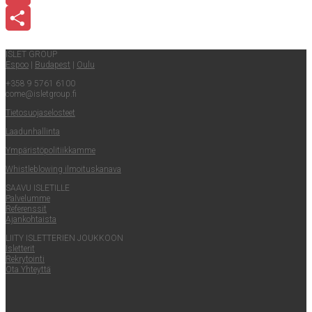
Email
Share
ISLET GROUP
Espoo
|
Buda­pest
|
Oulu
+358 9 5761 6100
come@​isletgroup.​fi
Tie­to­suo­ja­se­los­teet
Laa­dun­hal­lin­ta
Ympä­ris­tö­po­li­tiik­kam­me
Whist­le­blowing ilmoituskanava
SAA­VU ISLETILLE
Pal­ve­lum­me
Refe­rens­sit
Ajan­koh­tais­ta
LII­TY ISLET­TE­RIEN JOUKKOON
Islet­te­rit
Rek­ry­toin­ti
Ota Yhteyt­tä