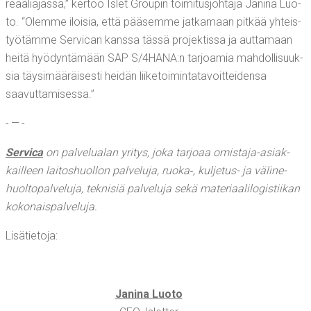
reaa­lia­jas­sa,” ker­too Islet Grou­pin toi­mi­tus­joh­ta­ja Jani­na Luo­
to. “Olem­me iloi­sia, että pää­sem­me jat­ka­maan pit­kää yhteis­
työ­täm­me Ser­vican kans­sa täs­sä pro­jek­tis­sa ja aut­ta­maan
hei­tä hyö­dyn­tä­mään SAP S/4HANA:n tar­joa­mia mah­dol­li­suuk­
sia täy­si­mää­räi­ses­ti hei­dän lii­ke­toi­min­ta­ta­voit­tei­den­sa
saavuttamisessa.”
- — -
Ser­vica
on pal­ve­lua­lan yri­tys, joka tar­jo­aa omis­ta­ja-asiak­
kail­leen lai­tos­huol­lon pal­ve­lu­ja, ruoka‑, kul­je­tus- ja väli­ne­
huol­to­pal­ve­lu­ja, tek­ni­siä pal­ve­lu­ja sekä mate­ri­aa­li­lo­gis­tii­kan
kokonaispalveluja.
Lisä­tie­to­ja:
Jani­na Luo­to