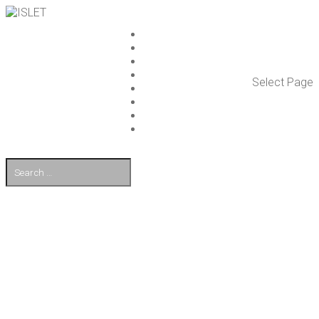
ISLET GROUP
PAL­VE­LUT
REFE­RENS­SIT
AJAN­KOH­TAIS­TA
Select Page
TULE TÖI­HIN
KUMP­PA­NIT
OTA YHTEYT­TÄ
EN