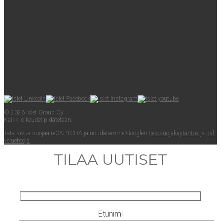
© 2026 Islet Group Oy
Kaik­ki oikeu­det pidätetään.
Tätä sivua suo­jaa reCAPTC­HA ja nou­da­tam­me Googlen
tie­to­suo­ja­käy­tän­töä
ja
pal­
ve­lueh­to­ja
.
TILAA UUTISET
Etunimi