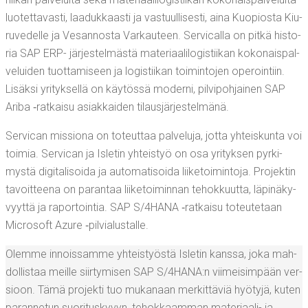
luo­tet­ta­vas­ti, laa­duk­kaas­ti ja vas­tuul­li­ses­ti, aina Kuo­pios­ta Kiu­
ru­ve­del­le ja Vesan­nos­ta Var­kau­teen. Ser­vical­la on pit­kä his­to­
ria SAP ERP- jär­jes­tel­mäs­tä mate­ri­aa­li­lo­gis­tii­kan koko­nais­pal­
ve­lui­den tuot­ta­mi­seen ja logis­tii­kan toi­min­to­jen ope­roin­tiin.
Lisäk­si yri­tyk­sel­lä on käy­tös­sä moder­ni, pil­vi­poh­jai­nen SAP
Ari­ba ‑rat­kai­su asiak­kai­den tilausjärjestelmänä.
Ser­vican mis­sio­na on toteut­taa pal­ve­lu­ja, jot­ta yhteis­kun­ta voi
toi­mia. Ser­vican ja Isle­tin yhteis­työ on osa yri­tyk­sen pyr­ki­
mys­tä digi­ta­li­soi­da ja auto­ma­ti­soi­da lii­ke­toi­min­to­ja. Pro­jek­tin
tavoit­tee­na on paran­taa lii­ke­toi­min­nan tehok­kuut­ta, läpi­nä­ky­
vyyt­tä ja rapor­toin­tia. SAP S/4HANA ‑rat­kai­su toteu­te­taan
Mic­ro­soft Azu­re ‑pil­via­lus­tal­le.
Olem­me innois­sam­me yhteis­työs­tä Isle­tin kans­sa, joka mah­
dol­lis­taa meil­le siir­ty­mi­sen SAP S/4HANA:n vii­mei­sim­pään ver­
sioon. Tämä pro­jek­ti tuo muka­naan mer­kit­tä­viä hyö­ty­jä, kuten
paran­ne­tun suo­ri­tus­ky­vyn, tehok­kaam­man mate­ri­aa­li- ja