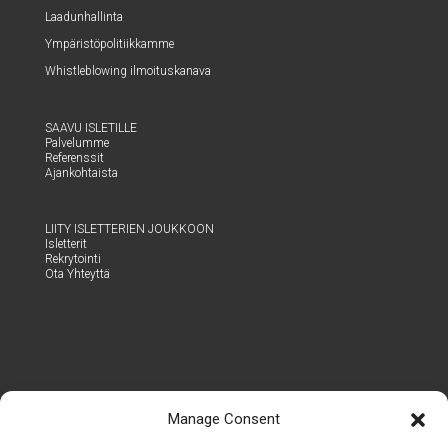
Laa­dun­hal­lin­ta
Ympä­ris­tö­po­li­tiik­kam­me
Whist­le­blowing ilmoituskanava
SAA­VU ISLETILLE
Pal­ve­lum­me
Refe­rens­sit
Ajan­koh­tais­ta
LII­TY ISLET­TE­RIEN JOUKKOON
Islet­te­rit
Rek­ry­toin­ti
Ota Yhteyt­tä
Manage Consent