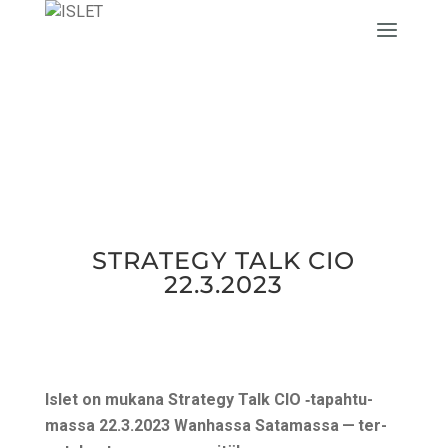
STRA­TE­GY TALK CIO
22.3.2023
Islet on muka­na Stra­te­gy Talk CIO ‑tapah­tu­
mas­sa 22.3.2023 Wan­has­sa Sata­mas­sa — ter­