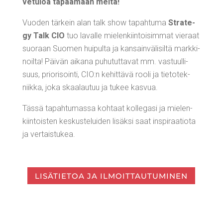
ve­tu­loa tapaa­maan meitä!
Vuo­den tär­kein alan talk show tapah­tu­ma
Stra­te­
gy Talk CIO
tuo laval­le mie­len­kiin­toi­sim­mat vie­raat
suo­raan Suo­men hui­pul­ta ja kan­sain­vä­li­sil­tä mark­ki­
noil­ta! Päi­vän aika­na puhu­tut­ta­vat mm. vas­tuul­li­
suus, prio­ri­soin­ti, CIO:n kehit­tä­vä roo­li ja tie­to­tek­
niik­ka, joka skaa­lau­tuu ja tukee kasvua.
Täs­sä tapah­tu­mas­sa koh­taat kol­le­ga­si ja mie­len­
kiin­tois­ten kes­kus­te­lui­den lisäk­si saat ins­pi­raa­tio­ta
ja vertaistukea.
LISÄ­TIE­TOA JA ILMOITTAUTUMINEN