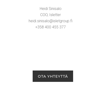
Hei­di Sini­sa­lo
COO, Islet­ter
heidi.​sinisalo@​isletgroup.​fi
+358 400 455 377
OTA YHTEYT­TÄ