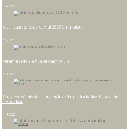
11.6.2026
Isle­tin vas­tuul­li­suus­ra­port­ti 2025 on julkaistu
27.5.2026
Paran­na tie­don laa­tua teko­ä­lyn avulla
16.4.2026
Yri­tyk­sen työ­vai­hei­den tar­kas­te­lu on kriit­tis­tä teko­ä­lyn hyö­dyn­tä­mi­
sek­si oikein
14.4.2026