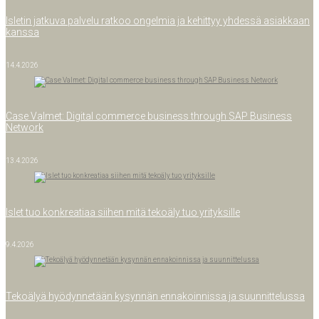
Isle­tin jat­ku­va pal­ve­lu rat­koo ongel­mia ja kehit­tyy yhdes­sä asiak­kaan
kanssa
14.4.2026
Case Val­met: Digi­tal com­merce busi­ness through SAP Busi­ness
Network
13.4.2026
Islet tuo kon­krea­ti­aa sii­hen mitä teko­ä­ly tuo yrityksille
9.4.2026
Teko­ä­lyä hyö­dyn­ne­tään kysyn­nän enna­koin­nis­sa ja suunnittelussa