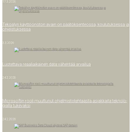
17.3.2026
Teko­ä­lyn käyt­töön­o­ton avain on pää­tök­sen­teos­sa, kou­lu­tuk­ses­sa ja
ohjeistuksessa
3.3.2026
Luo­tet­ta­va reaa­liai­kai­nen data vähen­tää arvailua
24.2.2026
Mic­ro­sof­tin roo­li muut­tu­nut ohjel­mis­to­teh­taas­ta asiak­kai­ta tek­no­lo­
gial­la tukevaksi
24.2.2026