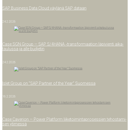
SAP Busi­ness Data Cloud väy­lä­nä SAP dataan
24.2.2026
Case SGN Group — SAP S/4HANA ‑trans­for­maa­tion läpi­vien­ti aika­
tau­lus­sa ja alle budjetin
24.2.2026
Islet Group on ”SAP Part­ner of the Year” Suomessa
16.2.2026
Case Cave­rion — Power Plat­form lii­ke­toi­min­ta­pro­ses­sien tehos­ta­mi­
sen ytimessä