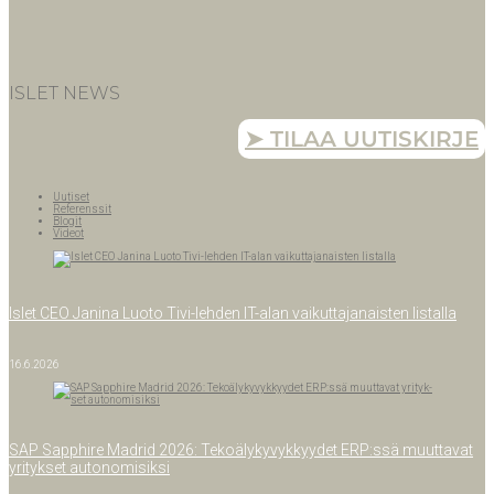
ISLET NEWS
➤ TILAA UUTISKIRJE
Uuti­set
Refe­rens­sit
Blo­git
Videot
Islet CEO Jani­na Luo­to Tivi-leh­­den IT-alan vai­kut­ta­ja­nais­ten listalla
16.6.2026
SAP Sapp­hi­re Madrid 2026: Teko­ä­ly­ky­vyk­kyy­det ERP:ssä muut­ta­vat
yri­tyk­set autonomisiksi