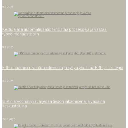
9.2.2026
Keit­tiö­alal­la auto­ma­ti­saa­tio tehos­taa pro­ses­se­ja ja vas­taa
työvoimahaasteisiin
9.2.2026
ERP-osaa­­mi­­nen vaa­tii resi­liens­siä ja kykyä yhdis­tää ERP ja strategia
3.2.2026
Isle­tin arvot näky­vät arjes­sa tie­don jaka­mi­se­na ja vapai­na
keskusteluina
29.1.2026