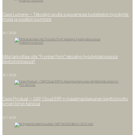
Case Lume­ne — Teko­ä­lyn avul­la suju­vam­paa tuo­te­tie­don hyö­dyn­tä­
mis­tä ja sisäl­lön luomista
26.1.2026
Mitä tar­koit­taa olla “Fron­tier Firm” teko­ä­lyn hyö­dyn­tä­mi­ses­sä
liiketoiminnassa?
26.1.2026
Case Pro­dual — SAP Cloud ERP:n maa­il­man­laa­jui­nen käyt­töön­ot­to
oman tii­min kanssa
22.1.2026