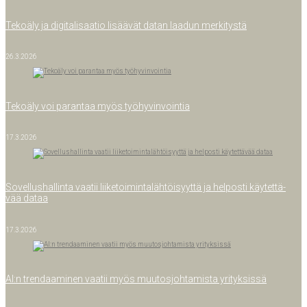
Teko­ä­ly ja digi­ta­li­saa­tio lisää­vät datan laa­dun merkitystä
26.3.2026
Teko­ä­ly voi paran­taa myös työhyvinvointia
17.3.2026
Sovel­lus­hal­lin­ta vaa­tii lii­ke­toi­min­ta­läh­töi­syyt­tä ja hel­pos­ti käy­tet­tä­
vää dataa
17.3.2026
AI:n tren­daa­mi­nen vaa­tii myös muu­tos­joh­ta­mis­ta yrityksissä