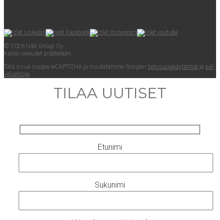
© 2026 Islet Group Oy
Kaik­ki oikeu­det pidätetään.
Tätä sivua suo­jaa reCAPTC­HA ja nou­da­tam­me Googlen
tie­to­suo­ja­käy­tän­töä
ja
pal­
ve­lueh­to­ja
.
TILAA UUTISET
Etunimi
Sukunimi