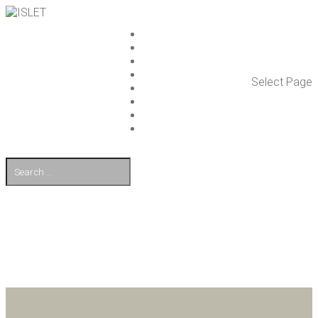
ISLET GROUP
PAL­VE­LUT
REFE­RENS­SIT
AJAN­KOH­TAIS­TA
Select Page
TULE TÖI­HIN
KUMP­PA­NIT
OTA YHTEYT­TÄ
EN