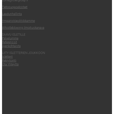
come@​isletgroup.​fi
Tie­to­suo­ja­se­los­teet
Laa­dun­hal­lin­ta
Ympä­ris­tö­po­li­tiik­kam­me
Whist­le­blowing ilmoituskanava
SAA­VU ISLETILLE
Pal­ve­lum­me
Refe­rens­sit
Ajan­koh­tais­ta
LII­TY ISLET­TE­RIEN JOUKKOON
Islet­te­rit
Rek­ry­toin­ti
Ota Yhteyt­tä