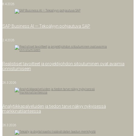
8.4.2026
SAP Busi­ness AI — Teko­ä­lyyn poh­jau­tu­va SAP
2.4.2026
Rea­lis­ti­set tavoit­teet ja pro­jek­ti­joh­don sitou­tu­mi­nen ovat avai­mia
onnistumiseen
26.3.2026
Ana­ly­tiik­ka­pal­ve­lui­den ja tie­don tar­ve näkyy nykyi­ses­sä
markkinatilanteessa
26.3.2026