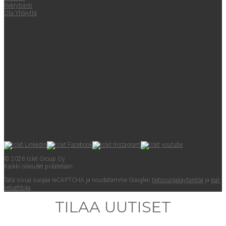
Rek­ry­toin­ti
Ota Yhteyt­tä
© 2026 Islet Group Oy
Kaik­ki oikeu­det pidätetään.
Tätä sivua suo­jaa reCAPTC­HA ja nou­da­tam­me Googlen
tie­to­suo­ja­käy­tän­töä
ja
pal­
ve­lueh­to­ja
.
TILAA UUTISET