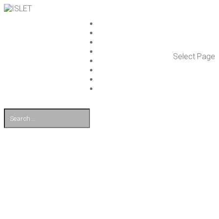
ISLET GROUP
PAL­VE­LUT
REFE­RENS­SIT
AJAN­KOH­TAIS­TA
Select Page
TULE TÖI­HIN
KUMP­PA­NIT
OTA YHTEYT­TÄ
EN