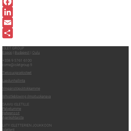
Facebook
LinkedIn
Email
Share
ISLET GROUP
Espoo
|
Buda­pest
|
Oulu
+358 9 5761 6100
come@​isletgroup.​fi
Tie­to­suo­ja­se­los­teet
Laa­dun­hal­lin­ta
Ympä­ris­tö­po­li­tiik­kam­me
Whist­le­blowing ilmoituskanava
SAA­VU ISLETILLE
Pal­ve­lum­me
Refe­rens­sit
Ajan­koh­tais­ta
LII­TY ISLET­TE­RIEN JOUKKOON
Islet­te­rit