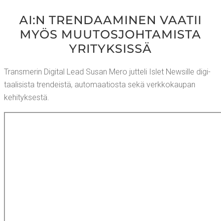
AI:N TREN­DAA­MI­NEN VAA­TII
MYÖS MUU­TOS­JOH­TA­MIS­TA
YRITYKSISSÄ
Trans­me­rin Digi­tal Lead Susan Mero jut­te­li Islet New­sil­le digi­
taa­li­sis­ta tren­deis­tä, auto­maa­tios­ta sekä verk­ko­kau­pan
kehityksestä.