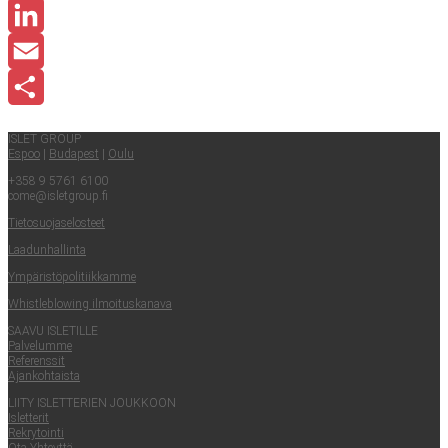
Facebook
LinkedIn
Email
Share
ISLET GROUP
Espoo
|
Buda­pest
|
Oulu
+358 9 5761 6100
come@​isletgroup.​fi
Tie­to­suo­ja­se­los­teet
Laa­dun­hal­lin­ta
Ympä­ris­tö­po­li­tiik­kam­me
Whist­le­blowing ilmoituskanava
SAA­VU ISLETILLE
Pal­ve­lum­me
Refe­rens­sit
Ajan­koh­tais­ta
LII­TY ISLET­TE­RIEN JOUKKOON
Islet­te­rit
Rek­ry­toin­ti