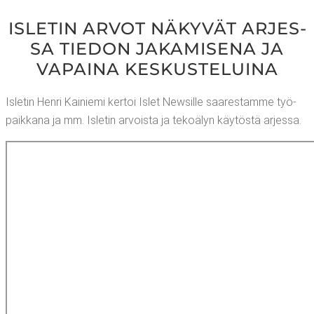
ISLE­TIN ARVOT NÄKY­VÄT ARJES­
SA TIE­DON JAKA­MI­SE­NA JA
VAPAI­NA KESKUSTELUINA
Isle­tin Hen­ri Kai­nie­mi ker­toi Islet New­sil­le saa­res­tam­me työ­
paik­ka­na ja mm. Isle­tin arvois­ta ja teko­ä­lyn käy­tös­tä arjessa.