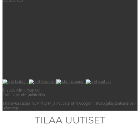
Ota Yhteyt­tä
© 2026 Islet Group Oy
Kaik­ki oikeu­det pidätetään.
Tätä sivua suo­jaa reCAPTC­HA ja nou­da­tam­me Googlen
tie­to­suo­ja­käy­tän­töä
ja
pal­
ve­lueh­to­ja
.
TILAA UUTISET