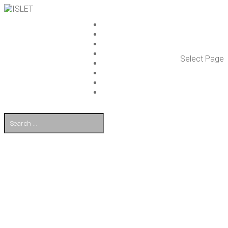
ISLET GROUP
PAL­VE­LUT
REFE­RENS­SIT
AJAN­KOH­TAIS­TA
Select Page
TULE TÖI­HIN
KUMP­PA­NIT
OTA YHTEYT­TÄ
EN