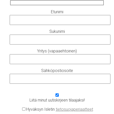
Etunimi
Sukunimi
Yritys (vapaaehtoinen)
Sähköpostiosoite
Liitä minut uutiskirjeen tilaajaksi!
Hyväksyn Isletin
tietosuojaperiaatteet