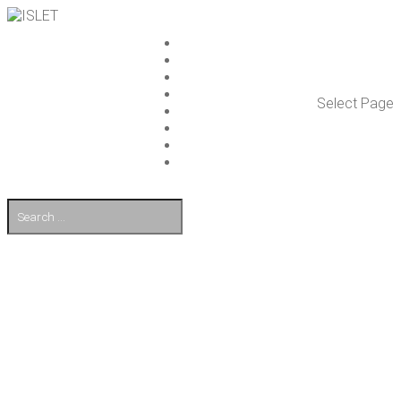
ISLET GROUP
PAL­VE­LUT
REFE­RENS­SIT
AJAN­KOH­TAIS­TA
Select Page
TULE TÖI­HIN
KUMP­PA­NIT
OTA YHTEYT­TÄ
EN