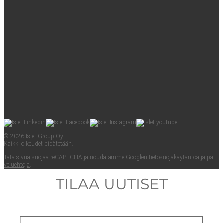
© 2026 Islet Group Oy
Kaik­ki oikeu­det pidätetään.
Tätä sivua suo­jaa reCAPTC­HA ja nou­da­tam­me Googlen
tie­to­suo­ja­käy­tän­töä
ja
pal­
ve­lueh­to­ja
.
TILAA UUTISET