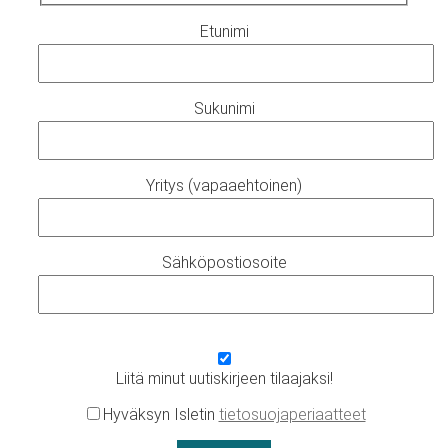
Etunimi
Sukunimi
Yritys (vapaaehtoinen)
Sähköpostiosoite
Liitä minut uutiskirjeen tilaajaksi!
Hyväksyn Isletin
tietosuojaperiaatteet