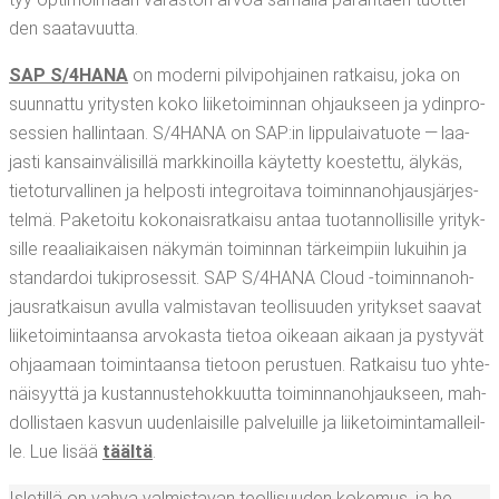
den saatavuutta.
SAP S/4HANA
on moder­ni pil­vi­poh­jai­nen rat­kai­su, joka on
suun­nat­tu yri­tys­ten koko lii­ke­toi­min­nan ohjauk­seen ja ydin­pro­
ses­sien hal­lin­taan. S/4HANA on SAP:in lip­pu­lai­va­tuo­te — laa­
jas­ti kan­sain­vä­li­sil­lä mark­ki­noil­la käy­tet­ty koes­tet­tu, äly­käs,
tie­to­tur­val­li­nen ja hel­pos­ti integroi­ta­va toi­min­na­noh­jaus­jär­jes­
tel­mä. Pake­toi­tu koko­nais­rat­kai­su antaa tuo­tan­nol­li­sil­le yri­tyk­
sil­le reaa­liai­kai­sen näky­män toi­min­nan tär­keim­piin lukui­hin ja
stan­dar­doi tuki­pro­ses­sit. SAP S/4HANA Cloud ‑toi­min­na­noh­
jaus­rat­kai­sun avul­la val­mis­ta­van teol­li­suu­den yri­tyk­set saa­vat
lii­ke­toi­min­taan­sa arvo­kas­ta tie­toa oike­aan aikaan ja pys­ty­vät
ohjaa­maan toi­min­taan­sa tie­toon perus­tuen. Rat­kai­su tuo yhte­
näi­syyt­tä ja kus­tan­nus­te­hok­kuut­ta toi­min­na­noh­jauk­seen, mah­
dol­lis­taen kas­vun uuden­lai­sil­le pal­ve­luil­le ja lii­ke­toi­min­ta­mal­leil­
le. Lue lisää
tääl­tä
.
Isle­til­lä on vah­va val­mis­ta­van teol­li­suu­den koke­mus, ja he