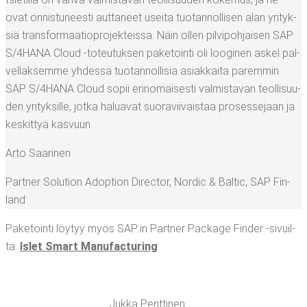
ovat onnis­tu­nees­ti aut­ta­neet usei­ta tuo­tan­nol­li­sen alan yri­tyk­
siä trans­for­maa­tio­pro­jek­teis­sa. Näin ollen pil­vi­poh­jai­sen SAP
S/4HANA Cloud ‑toteu­tuk­sen pake­toin­ti oli loo­gi­nen askel pal­
vel­lak­sem­me yhdes­sä tuo­tan­nol­li­sia asiak­kai­ta parem­min.
SAP S/4HANA Cloud sopii erin­omai­ses­ti val­mis­ta­van teol­li­suu­
den yri­tyk­sil­le, jot­ka halua­vat suo­ra­vii­vais­taa pro­ses­se­jaan ja
kes­kit­tyä kasvuun.
Arto Saa­ri­nen
Part­ner Solu­tion Adop­tion Direc­tor, Nor­dic & Bal­tic
,
SAP Fin­
land
Pake­toin­ti löy­tyy myös SAP:in Part­ner Pac­ka­ge Fin­der ‑sivuil­
ta:
Islet Smart Manufacturing
Juk­ka Pent­ti­nen