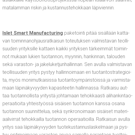
mata­lam­man ris­kin ja kus­tan­nus­te­hok­kaan läpiviennin.
Islet Smart Manu­fac­tu­ring
pake­toin­ti pitää sisäl­lään kat­ta­
van toi­min­na­noh­jaus­rat­kai­sun toteu­tuk­sen val­mis­ta­van teol­li­
suu­den yri­tyk­sil­le kat­taen kaik­ki yri­tyk­sen tär­keim­mät toi­min­
not mukaan lukien tuo­tan­non, myyn­nin, han­kin­nan, talou­den
sekä varas­ton- ja jake­lu­ket­jun­hal­lin­nan. Sen avul­la val­mis­ta­van
teol­li­suu­den yri­tys pys­tyy hal­lin­noi­maan eri tuo­tan­to­stra­te­gioi­
ta, myös moni­mut­kai­sis­sa tuo­tan­to­ym­pä­ris­töis­sä ja var­mis­ta­
maan läpi­nä­ky­vyy­den kapa­si­tee­tin hal­lin­nas­sa. Rat­kai­su aut­
taa tuo­tan­nol­lis­ta yri­tys­tä joh­ta­maan tehok­kaas­ti ali­han­kin­tao­
pe­raa­tioi­ta yhteis­työs­sä sisäi­sen tuo­tan­non kans­sa osa­na
tuo­tan­non suun­nit­te­lua, sekä synk­ro­noi­maan sisäi­set mate­ri­
aa­li­vir­rat tehok­kail­la tuo­tan­non ope­raa­tioil­la. Rat­kai­sun avul­la
yri­tys saa läpi­nä­ky­vyy­den tuo­te­kus­tan­nus­las­kel­maan ja pys­
tyy opti­moi­maan varas­ton arvoa samal­la paran­taen tuot­tei­