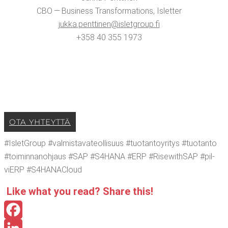
CBO — Busi­ness Trans­for­ma­tions, Islet­ter
jukka.​penttinen@​isletgroup.​fi
+358 40 355 1973
OTA YHTEYT­TÄ
#IsletGroup #val­mis­ta­va­teol­li­suus #tuo­tan­to­y­ri­tys #tuo­tan­to
#toi­min­na­noh­jaus #SAP #S4HANA #ERP #Risewith­SAP #pil­
viERP #S4HANACloud
Like what you read? Sha­re this!
Facebook