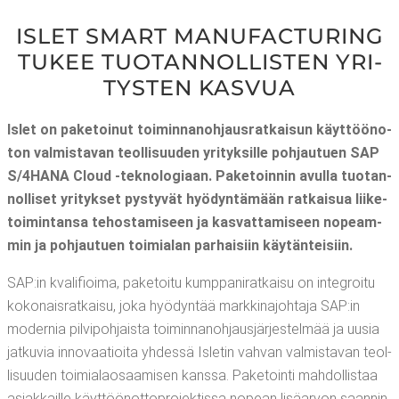
ISLET SMART MANU­FAC­TU­RING
TUKEE TUO­TAN­NOL­LIS­TEN YRI­
TYS­TEN KASVUA
Islet on pake­toi­nut toi­min­na­noh­jaus­rat­kai­sun käyt­töön­o­
ton val­mis­ta­van teol­li­suu­den yri­tyk­sil­le poh­jau­tuen SAP
S/4HANA Cloud ‑tek­no­lo­gi­aan. Pake­toin­nin avul­la tuo­tan­
nol­li­set yri­tyk­set pys­ty­vät hyö­dyn­tä­mään rat­kai­sua lii­ke­
toi­min­tan­sa tehos­ta­mi­seen ja kas­vat­ta­mi­seen nopeam­
min ja poh­jau­tuen toi­mia­lan par­hai­siin käytänteisiin.
SAP:in kva­li­fioi­ma, pake­toi­tu kump­pa­ni­rat­kai­su on integroi­tu
koko­nais­rat­kai­su, joka hyö­dyn­tää mark­kin­ajoh­ta­ja SAP:in
moder­nia pil­vi­poh­jais­ta toi­min­na­noh­jaus­jär­jes­tel­mää ja uusia
jat­ku­via inno­vaa­tioi­ta yhdes­sä Isle­tin vah­van val­mis­ta­van teol­
li­suu­den toi­mia­lao­saa­mi­sen kans­sa. Pake­toin­ti mah­dol­lis­taa
asiak­kail­le käyt­töön­ot­to­pro­jek­tis­sa nopean lisä­ar­von saan­nin,