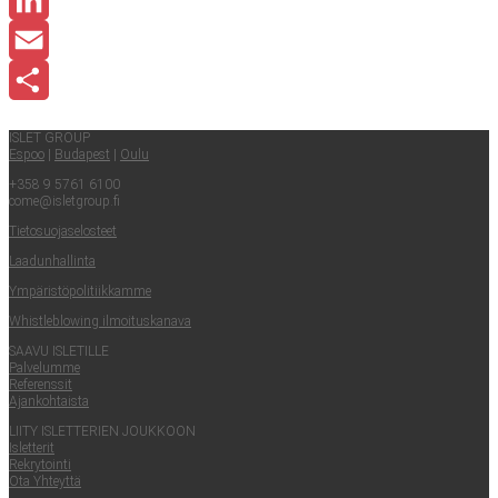
LinkedIn
Email
Share
ISLET GROUP
Espoo
|
Buda­pest
|
Oulu
+358 9 5761 6100
come@​isletgroup.​fi
Tie­to­suo­ja­se­los­teet
Laa­dun­hal­lin­ta
Ympä­ris­tö­po­li­tiik­kam­me
Whist­le­blowing ilmoituskanava
SAA­VU ISLETILLE
Pal­ve­lum­me
Refe­rens­sit
Ajan­koh­tais­ta
LII­TY ISLET­TE­RIEN JOUKKOON
Islet­te­rit
Rek­ry­toin­ti
Ota Yhteyt­tä