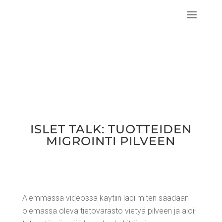
ISLET TALK: TUOT­TEI­DEN
MIGROIN­TI PILVEEN
Aiem­mas­sa videos­sa käy­tiin läpi miten saa­daan
ole­mas­sa ole­va tie­to­va­ras­to vie­tyä pil­veen ja aloi­