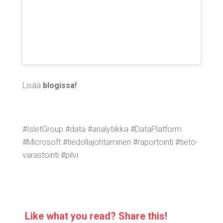
Lisää
blo­gis­sa!
#IsletGroup #data #ana­ly­tiik­ka #DataPlat­form
#Mic­ro­soft #tie­dol­la­joh­ta­mi­nen #rapor­toin­ti #tie­to­
va­ras­toin­ti #pil­vi
Like what you read? Sha­re this!