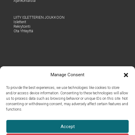
Ajan­koh­tais­ta
LII­TY ISLET­TE­RIEN JOUKKOON
Islet­te­rit
Rek­ry­toin­ti
Ota Yhteyt­tä
Manage Consent
To provide the best experiences, we use technologies like cookies to store
and/or access device information. Consenting to these technologies will allow
us to process data such as browsing behavior or unique IDs on this site. Not
consenting or withdrawing consent, may adversely affect certain features and
functions.
© 2026 Islet Group Oy
Accept
Kaik­ki oikeu­det pidätetään.