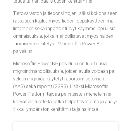
tet­tua tämän pääl­le uuden kehittäminen.
Tie­to­va­ras­ton ja tie­don­siir­to­jen lisäk­si koko­nai­seen
rat­kai­suun kuu­luu myös tie­don lop­pu­käyt­töön mal­
lin­ta­mi­nen sekä rapor­toin­ti. Nyt käym­me läpi uusia
omi­nai­suuk­sia, jot­ka mah­dol­lis­ta­vat myös näi­den
tuo­mi­sen kes­ki­te­tys­ti Mic­ro­sof­tin Power BI-
palveluun.
Mic­ro­sof­tin Power BI- pal­ve­luun on tul­lut uusia
migroin­ti­mah­dol­li­suuk­sia, joi­den avul­la voi­daan pal­
ve­luun migroi­da käy­te­tyt rapor­toin­ti­tie­to­mal­lit
(AAS) sekä rapor­tit (SSRS). Lisäk­si Mic­ro­sof­tin
Power Plat­form tajo­aa perin­teis­ten mene­tel­mien
kor­vaa­via tuot­tei­ta, jot­ka hel­pot­ta­vat data ja ana­ly­
tiik­ka- ympä­ris­tön kehit­tä­mis­tä ja hallintaa.