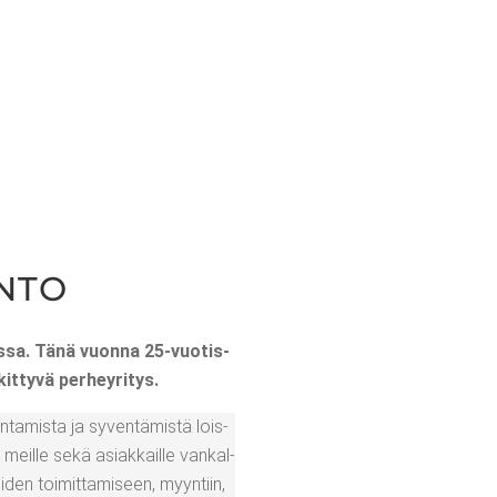
N­TO
s­sa. Tänä vuon­na 25-vuo­tis­
­kit­ty­vä perheyritys.
n­ta­mis­ta ja syven­tä­mis­tä lois­
n meil­le sekä asiak­kail­le van­kal­
­den toi­mit­ta­mi­seen, myyn­tiin,