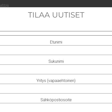
ueh­to­ja
.
TILAA UUTISET
Etunimi
Sukunimi
Yritys (vapaaehtoinen)
Sähköpostiosoite