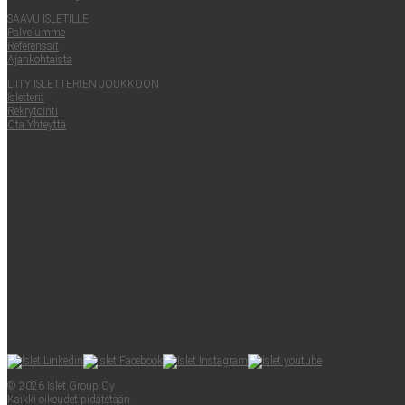
SAA­VU ISLETILLE
Pal­ve­lum­me
Refe­rens­sit
Ajan­koh­tais­ta
LII­TY ISLET­TE­RIEN JOUKKOON
Islet­te­rit
Rek­ry­toin­ti
Ota Yhteyt­tä
© 2026 Islet Group Oy
Kaik­ki oikeu­det pidätetään.