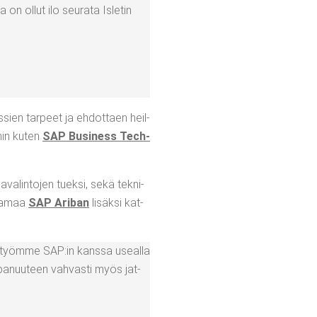
a on ollut ilo seu­ra­ta Isle­tin
­ses­sien tar­peet ja ehdot­taen heil­
i­hin kuten
SAP Busi­ness Tech­
ia­va­lin­to­jen tuek­si, sekä tek­ni­
joa­maa
SAP Ari­ban
lisäk­si kat­
eis­työm­me SAP:in kans­sa useal­la
pa­nuu­teen vah­vas­ti myös jat­