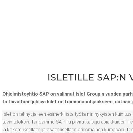
ISLE­TIL­LE SAP:N
Ohjel­mis­to­yh­tiö SAP on valin­nut Islet Group:n vuo­den par­
ta tai­val­taan juh­li­va Islet on toi­min­na­noh­jauk­seen, dataan
Islet on teh­nyt jäl­leen esi­mer­kil­lis­tä työ­tä niin nykyis­ten kuin uus
ta­vin tulok­sin. Tar­joam­me SAP:illa pil­vi­rat­kai­su­ja asiak­kai­den li
la koke­muk­sel­laan ja osaa­mi­sel­laan erin­omai­nen kump­pa­ni. Teem­m