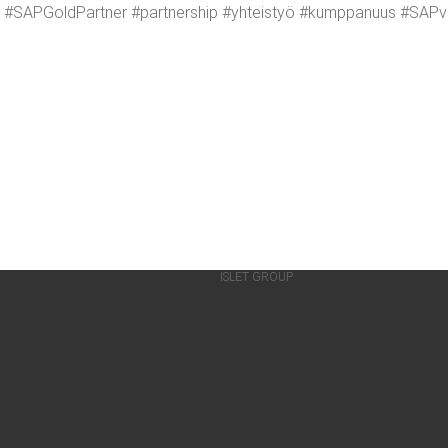
SAP­Gold­Part­ner #part­ners­hip #yhteis­työ #kump­pa­nuus #SAP­v
ISLET GROUP