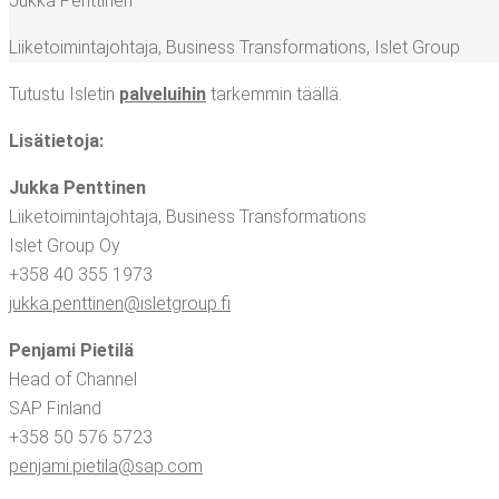
Juk­ka Penttinen
Lii­ke­toi­min­ta­joh­ta­ja, Busi­ness Trans­for­ma­tions
,
Islet Group
Tutus­tu Isle­tin
pal­ve­lui­hin
tar­kem­min täällä.
Lisä­tie­to­ja:
Juk­ka
Pent­ti­nen
Lii­ke­toi­min­ta­joh­ta­ja, Busi­ness Trans­for­ma­tions
Islet Group Oy
+358 40 355 1973
jukka.​penttinen@​isletgroup.​fi
Pen­ja­mi Pie­ti­lä
Head of Chan­nel
SAP Fin­land
+358 50 576 5723
penjami.​pietila@​sap.​com