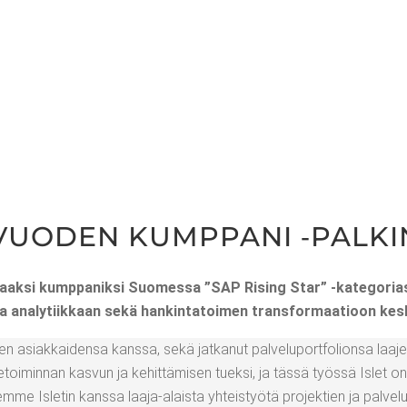
 VUO­DEN KUMP­PA­NI ‑PAL­KI
haak­si kump­pa­nik­si Suo­mes­sa ”SAP Rising Star” ‑kate­go­ria
 ja ana­ly­tiik­kaan sekä han­kin­ta­toi­men trans­for­maa­tioon kes
ien asiak­kai­den­sa kans­sa, sekä jat­ka­nut pal­ve­lu­port­fo­lion­sa laa­je
i­ke­toi­min­nan kas­vun ja kehit­tä­mi­sen tuek­si, ja täs­sä työs­sä Islet o
e Isle­tin kans­sa laa­ja-alais­ta yhteis­työ­tä pro­jek­tien ja pal­ve­lui