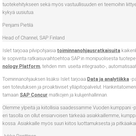
tuo­te­ke­hi­tyk­seen sekä myös vas­tuul­li­suu­den eri tee­moi­hin liit­tyen
kykyä uusiutua.
Pen­ja­mi Pietilä
Head of Chan­nel
,
SAP Fin­land
Islet tar­jo­aa pil­vi­poh­jai­sia
toi­min­na­noh­jaus­rat­kai­sui­ta
kai­ken­k
le sopi­vin­ta rat­kai­su­vaih­toeh­toa SAP:in moni­puo­li­ses­ta tuo­te­pe
no­lo­gy Plat­form
, teh­den mm. usei­ta integraatio‑, auto­ma­ti­saa­ti
Toi­min­na­noh­jauk­sen lisäk­si Islet tar­jo­aa
Data ja ana­ly­tiik­ka
‑pal
sen toteu­tuk­sen ja proak­tii­vi­set yllä­pi­to­pal­ve­lut. Han­kin­ta­toi­
ta­maan
SAP Concur
mat­ko­jen ja kulujenhallinnan.
Olem­me ylpei­tä ja kii­tol­li­sia saa­des­sam­me Vuo­den kump­pa­ni ‑
eri tasol­la on ollut ensiar­voi­sen tär­ke­ää asiak­kail­lem­me, kump
kos­sa. Asiak­kail­le myös suu­ri kii­tos luot­ta­muk­ses­ta ja pit­kä­ai­k