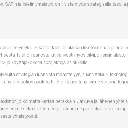
. SAP:n ja Isle­tin yhteis­työ on tii­vis­tä myös stra­te­gi­sel­la tasol­la j
o­koi­sil­le yri­tyk­sil­le, kar­toit­taen asiak­kaan lii­ke­toi­min­nan ja pro
r­hees­tä. Islet on panos­ta­nut vah­vas­ti myös pil­vi­poh­jai­siin alus­to
o- ja käyt­tä­jä­ko­ke­mus­pro­jek­te­ja asiakkaille.
­ve­lui­ta stra­te­gian luon­nis­ta mää­rit­te­lyyn, suun­nit­te­luun, tek­no­lo­g
men trans­for­maa­tion puo­lel­la Islet on laa­jen­ta­nut vii­me vuo­si­na tar­
pal­kin­non jo kol­mat­ta ker­taa peräk­käin. Jat­ku­va ja lähei­nen yht
­pa­neil­lem­me sekä Islet­te­reil­le ja haluam­me panos­taa tähän kump­
ai­ses­ta yhteistyöstä.