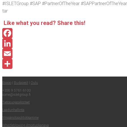
#ISLETGroup #SAP #Part­ne­rOfT­heYear #SAP­Part­ne­rOfT­heYear #
tar
Like what you read? Sha­re this!
Facebook
LinkedIn
Email
Share
Espoo
|
Buda­pest
|
Oulu
+358 9 5761 6100
come@​isletgroup.​fi
Tie­to­suo­ja­se­los­teet
Laa­dun­hal­lin­ta
Ympä­ris­tö­po­li­tiik­kam­me
Whist­le­blowing ilmoituskanava