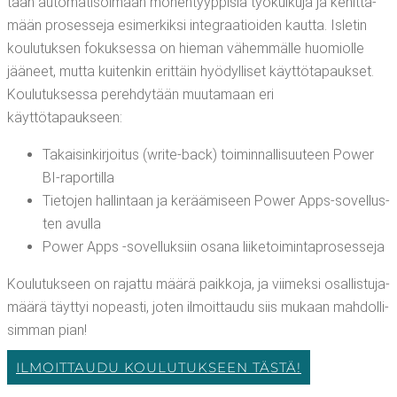
tään auto­ma­ti­soi­maan monen­tyyp­pi­siä työ­kul­ku­ja ja kehit­tä­
mään pro­ses­se­ja esi­mer­kik­si inte­graa­tioi­den kaut­ta. Isle­tin
kou­lu­tuk­sen fokuk­ses­sa on hie­man vähem­mäl­le huo­miol­le
jää­neet, mut­ta kui­ten­kin erit­täin hyö­dyl­li­set käyt­tö­ta­pauk­set.
Kou­lu­tuk­ses­sa pereh­dy­tään muu­ta­maan eri
käyttötapaukseen:
Takai­sin­kir­joi­tus (wri­te-back) toi­min­nal­li­suu­teen Power
BI-raportilla
Tie­to­jen hal­lin­taan ja kerää­mi­seen Power Apps-sovel­lus­
ten avulla
Power Apps ‑sovel­luk­siin osa­na liiketoimintaprosesseja
Kou­lu­tuk­seen on rajat­tu mää­rä paik­ko­ja, ja vii­mek­si osal­lis­tu­ja­
mää­rä täyt­tyi nopeas­ti, joten ilmoit­tau­du siis mukaan mah­dol­li­
sim­man pian!
ILMOIT­TAU­DU KOU­LU­TUK­SEEN TÄSTÄ!