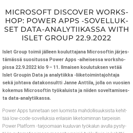
MIC­RO­SOFT DISCO­VER WORKS­
HOP: POWER APPS ‑SOVEL­LUK­
SET DATA-ANA­LY­TII­KAS­SA WITH
ISLET GROUP 22.9.2022
Islet Group toi­mii jäl­leen kou­lut­ta­ja­na Mic­ro­sof­tin jär­jes­
tä­mäs­sä suo­si­tus­sa Power Apps ‑aihei­ses­sa works­ho­
pis­sa 22.9.2022 klo 9 – 11. Ilmai­sen kou­lu­tuk­sen vetää
Islet Grou­pin Data ja ana­ly­tiik­ka ‑lii­ke­toi­min­ta­joh­ta­ja
sekä joh­ta­va data­kon­sult­ti Jan­ne Ant­ti­la, jol­la on vuo­sien
koke­mus Mic­ro­sof­tin työ­ka­luis­ta ja nii­den sovel­ta­mi­ses­
ta data-analytiikassa.
Power Apps tun­ne­taan sen luo­mis­ta mah­dol­li­suuk­sis­ta kehit­
tää low-code-sovel­luk­sia eri­lai­siin lii­ke­toi­min­nan tar­pei­siin.
Power Plat­form ‑tar­joo­maan kuu­lu­van työ­ka­lun avul­la pys­ty­