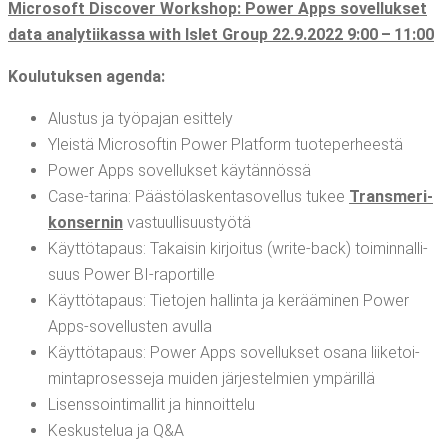
Mic­ro­soft Disco­ver Works­hop: Power Apps sovel­luk­set
data ana­ly­tii­kas­sa with Islet Group
22.9.2022 9:00 – 11:00
Kou­lu­tuk­sen agenda:
Alus­tus ja työ­pa­jan esittely
Yleis­tä Mic­ro­sof­tin Power Plat­form tuoteperheestä
Power Apps sovel­luk­set käytännössä
Case-tari­na: Pääs­tö­las­ken­ta­so­vel­lus tukee
Trans­me­ri-
kon­ser­nin
vastuullisuustyötä
Käyt­tö­ta­paus: Takai­sin kir­joi­tus (wri­te-back) toi­min­nal­li­
suus Power BI-raportille
Käyt­tö­ta­paus: Tie­to­jen hal­lin­ta ja kerää­mi­nen Power
Apps-sovel­lus­ten avulla
Käyt­tö­ta­paus: Power Apps sovel­luk­set osa­na lii­ke­toi­
min­ta­pro­ses­se­ja mui­den jär­jes­tel­mien ympärillä
Lisens­soin­ti­mal­lit ja hinnoittelu
Kes­kus­te­lua ja Q&A