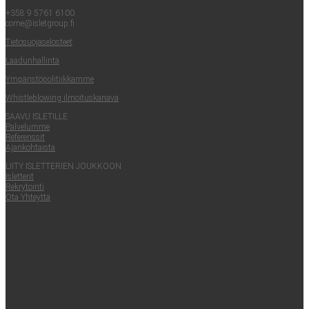
+358 9 5761 6100
come@​isletgroup.​fi
Tie­to­suo­ja­se­los­teet
Laa­dun­hal­lin­ta
Ympä­ris­tö­po­li­tiik­kam­me
Whist­le­blowing ilmoituskanava
SAA­VU ISLETILLE
Pal­ve­lum­me
Refe­rens­sit
Ajan­koh­tais­ta
LII­TY ISLET­TE­RIEN JOUKKOON
Islet­te­rit
Rek­ry­toin­ti
Ota Yhteyt­tä