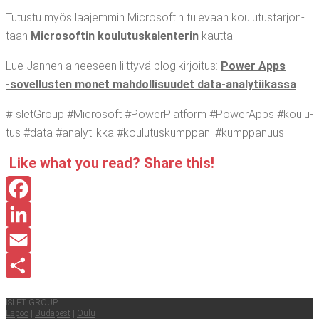
Tutus­tu myös laa­jem­min Mic­ro­sof­tin tule­vaan kou­lu­tus­tar­jon­
taan
Mic­ro­sof­tin kou­lu­tus­ka­len­te­rin
kautta.
Lue Jan­nen aihee­seen liit­ty­vä blo­gi­kir­joi­tus:
Power Apps
‑sovel­lus­ten monet mah­dol­li­suu­det data-analytiikassa
#IsletGroup #Mic­ro­soft #PowerPlat­form #Powe­rApps #kou­lu­
tus #data #ana­ly­tiik­ka #kou­lu­tus­kump­pa­ni #kump­pa­nuus
Like what you read? Sha­re this!
Facebook
LinkedIn
Email
Share
ISLET GROUP
Espoo
|
Buda­pest
|
Oulu