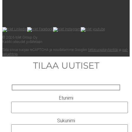
© 2026 Islet Group Oy
Kaik­ki oikeu­det pidätetään.
Tätä sivua suo­jaa reCAPTC­HA ja nou­da­tam­me Googlen
tie­to­suo­ja­käy­tän­töä
ja
pal­
ve­lueh­to­ja
.
TILAA UUTISET
Etunimi
Sukunimi