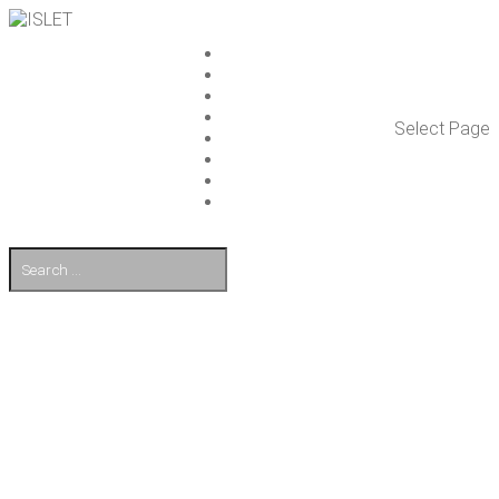
ISLET GROUP
PAL­VE­LUT
REFE­RENS­SIT
AJAN­KOH­TAIS­TA
Select Page
TULE TÖI­HIN
KUMP­PA­NIT
OTA YHTEYT­TÄ
EN