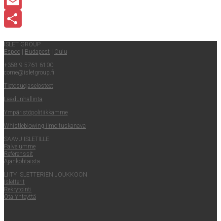
LinkedIn
Email
Share
ISLET GROUP
Espoo
|
Buda­pest
|
Oulu
+358 9 5761 6100
come@​isletgroup.​fi
Tie­to­suo­ja­se­los­teet
Laa­dun­hal­lin­ta
Ympä­ris­tö­po­li­tiik­kam­me
Whist­le­blowing ilmoituskanava
SAA­VU ISLETILLE
Pal­ve­lum­me
Refe­rens­sit
Ajan­koh­tais­ta
LII­TY ISLET­TE­RIEN JOUKKOON
Islet­te­rit
Rek­ry­toin­ti
Ota Yhteyt­tä