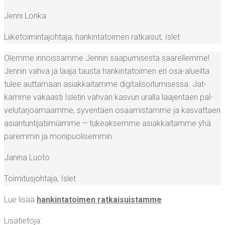
Jen­ni Lonka
Lii­ke­toi­min­ta­joh­ta­ja, han­kin­ta­toi­men rat­kai­sut
,
Islet
Olem­me innois­sam­me Jen­nin saa­pu­mi­ses­ta saa­rel­lem­me!
Jen­nin vah­va ja laa­ja taus­ta han­kin­ta­toi­men eri osa-alueil­ta
tulee aut­ta­maan asiak­kai­tam­me digi­ta­li­soi­tu­mi­ses­sa. Jat­
kam­me vakaas­ti Isle­tin vah­van kas­vun ural­la laa­jen­taen pal­
ve­lu­tar­joa­maam­me, syven­täen osaa­mis­tam­me ja kas­vat­taen
asian­tun­ti­ja­tii­miäm­me — tukeak­sem­me asiak­kai­tam­me yhä
parem­min ja monipuolisemmin.
Jani­na Luoto
Toi­mi­tus­joh­ta­ja
,
Islet
Lue lisää
han­kin­ta­toi­men rat­kai­suis­tam­me
.
Lisä­tie­to­ja: