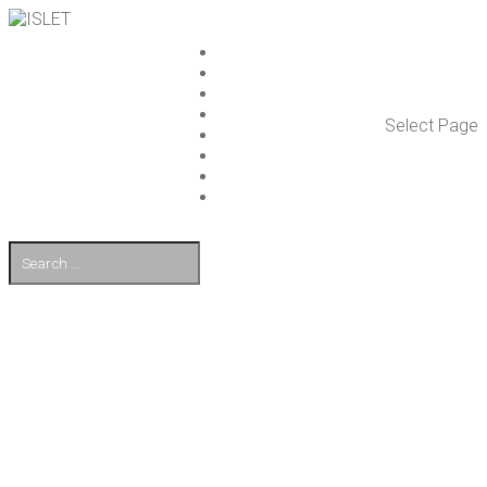
ISLET GROUP
PAL­VE­LUT
REFE­RENS­SIT
AJAN­KOH­TAIS­TA
Select Page
TULE TÖI­HIN
KUMP­PA­NIT
OTA YHTEYT­TÄ
EN