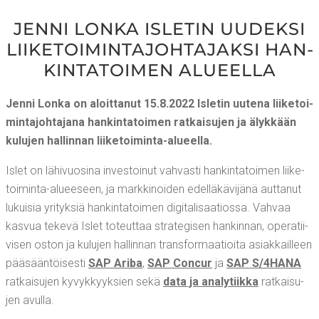
JEN­NI LON­KA ISLE­TIN UUDEK­SI
LII­KE­TOI­MIN­TA­JOH­TA­JAK­SI HAN­
KIN­TA­TOI­MEN ALUEELLA
Jen­ni Lon­ka on aloit­ta­nut 15.8.2022 Isle­tin uute­na lii­ke­toi­
min­ta­joh­ta­ja­na han­kin­ta­toi­men rat­kai­su­jen ja älyk­kään
kulu­jen hal­lin­nan liiketoiminta-alueella.
Islet on lähi­vuo­si­na inves­toi­nut vah­vas­ti han­kin­ta­toi­men lii­ke­
toi­min­ta-alu­ee­seen, ja mark­ki­noi­den edel­lä­kä­vi­jä­nä aut­ta­nut
lukui­sia yri­tyk­siä han­kin­ta­toi­men digi­ta­li­saa­tios­sa. Vah­vaa
kas­vua teke­vä Islet toteut­taa stra­te­gi­sen han­kin­nan, ope­ra­tii­
vi­sen oston ja kulu­jen hal­lin­nan trans­for­maa­tioi­ta asiak­kail­leen
pää­sään­töi­ses­ti
SAP Ari­ba
,
SAP Concur
ja
SAP S/4HANA
rat­kai­su­jen kyvyk­kyyk­sien sekä
data ja ana­ly­tiik­ka
rat­kai­su­
jen avulla.