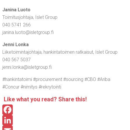
Jani­na Luo­to
Toi­mi­tus­joh­ta­ja, Islet Group
040 5741 266
janina.​luoto@​isletgroup.​fi
Jen­ni Lon­ka
Lii­ke­toi­min­ta­joh­ta­ja, han­kin­ta­toi­men rat­kai­sut, Islet Group
040 567 5037
jenni.​lonka@​isletgroup.​fi
#han­kin­ta­toi­mi #procu­re­ment #sourcing #CBO #Ari­ba
#Concur #nimi­tys #rek­ry­toin­ti
Like what you read? Sha­re this!
Facebook