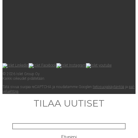
© 2026 Islet Group Oy
Kaik­ki oikeu­det pidätetään.
Tätä sivua suo­jaa reCAPTC­HA ja nou­da­tam­me Googlen
tie­to­suo­ja­käy­tän­töä
ja
pal­
ve­lueh­to­ja
.
TILAA UUTISET
Etunimi