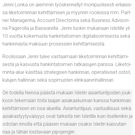
Jen­ni Lon­ka on aiem­min työs­ken­nel­lyt moni­puo­li­ses­ti eri­lai­sis­
sa lii­ke­toi­min­nan kehit­tä­mi­sen ja myyn­nin roo­leis­sa mm. Part­
ner Mana­ge­ri­na, Account Direc­to­ri­na sekä Busi­ness Advi­so­ri­
na Page­rol­la ja Baswa­rel­la. Jen­ni tuo­kin muka­naan Isle­til­le yli
10 vuot­ta koke­mus­ta han­kin­ta­toi­men digi­ta­li­soi­mi­ses­ta sekä
han­kin­nas­ta mak­suun pro­ses­sien kehittämisestä.
Roo­lis­saan Jen­ni tulee vas­taa­maan lii­ke­toi­min­nan kehit­tä­mi­
ses­tä ja kas­vus­ta han­kin­ta­toi­men rat­kai­su­jen paris­sa. Lii­ke­toi­
min­ta-alue käsit­tää stra­te­gi­sen han­kin­nan, ope­ra­tii­vi­set ostot,
kulu­jen hal­lin­nan sekä sopi­mus­ten elinkaarenhallinnan.
On todel­la hie­noa pääs­tä mukaan Isle­tin asian­tun­ti­joi­den jouk­
koon teke­mään töi­tä laa­jan asia­kas­kun­nan kans­sa han­kin­nan
kehit­tä­mi­sen eri osa-alueil­la. Asian­tun­ti­juus, vas­tuul­li­suus sekä
asia­kas­tyy­ty­väi­syys ovat tär­kei­tä niin Isle­til­le kuin itsel­le­ni­kin ja
odo­tan innol­la että pää­sen mukaan osak­si Isle­tin kas­vu­ta­ri­
naa ja tähän lois­ta­vaan pipojengiin.