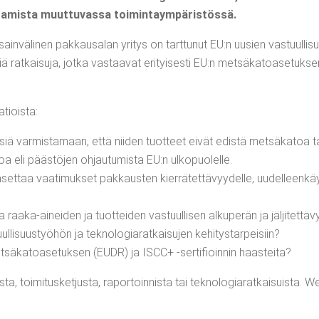
a­vut­ta­mis­ta muut­tu­vas­sa toimintaympäristössä.
sain­vä­li­nen pak­kausa­lan yri­tys on tart­tu­nut EU:n uusien vas­tuul­li­s
 rat­kai­su­ja, jot­ka vas­taa­vat eri­tyi­ses­ti EU:n met­sä­ka­toa­se­tuk­
atioista:
yk­siä var­mis­ta­maan, että nii­den tuot­teet eivät edis­tä met­sä­ka­toa
o­toa eli pääs­tö­jen ohjau­tu­mis­ta EU:n ulkopuolelle.
et­taa vaa­ti­muk­set pak­kaus­ten kier­rä­tet­tä­vyy­del­le, uudel­leen­käy­
­taa raa­ka-ainei­den ja tuot­tei­den vas­tuul­li­sen alku­pe­rän ja jäl­ji­te
l­li­suus­työ­hön ja tek­no­lo­gia­rat­kai­su­jen kehitystarpeisiin?
ä­ka­toa­se­tuk­sen (EUDR) ja ISCC+ ‑ser­ti­fioin­nin haasteita?
s­ta, toi­mi­tus­ket­jus­ta, rapor­toin­nis­ta tai tek­no­lo­gia­rat­kai­suis­ta.