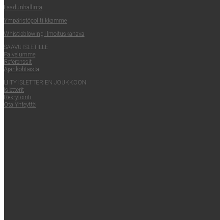
Laa­dun­hal­lin­ta
Ympä­ris­tö­po­li­tiik­kam­me
Whist­le­blowing ilmoituskanava
SAA­VU ISLETILLE
Pal­ve­lum­me
Refe­rens­sit
Ajan­koh­tais­ta
LII­TY ISLET­TE­RIEN JOUKKOON
Islet­te­rit
Rek­ry­toin­ti
Ota Yhteyt­tä