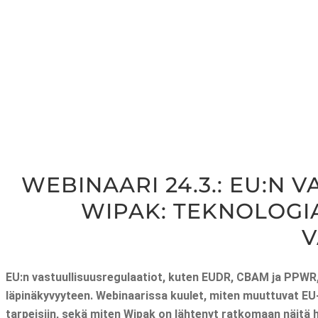
WEBI­NAA­RI 24.3.: EU:N V
WIPAK: TEK­NO­LO­G
V
EU:n vas­tuul­li­suus­re­gu­laa­tiot, kuten EUDR, CBAM ja PPWR, tu
läpi­nä­ky­vyy­teen. Webi­naa­ris­sa kuu­let, miten muut­tu­vat EU-re
tar­pei­siin, sekä miten
Wipak on läh­te­nyt rat­ko­maan näi­tä h