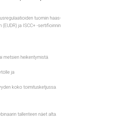
uus­re­gu­laa­tioi­den tuo­miin haas­
sen (EUDR) ja ISCC+ ‑ser­ti­fioin­nin
 tai met­sien heikentymistä.
töl­le ja
t­tä­vyy­den koko toimitusketjussa.
 Webi­naa­rin tal­len­teen näet alta.