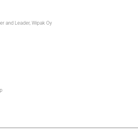
o­per and Lea­der, Wipak Oy
up