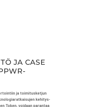
N­TÖ JA CASE
 PPWR-
oin­tiin ja toi­mi­tus­ket­jun
no­lo­gia­rat­kai­su­jen kehi­tys­
Green Token, voi­daan paran­taa