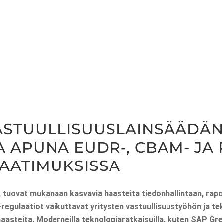
AS­TUUL­LI­SUUS­LAIN­SÄÄ­DÄ
IA APU­NA EUDR‑, CBAM- JA
AATIMUKSISSA
o­vat muka­naan kas­va­via haas­tei­ta tie­don­hal­lin­taan, rapor­t
gu­laa­tiot vai­kut­ta­vat yri­tys­ten vas­tuul­li­suus­työ­hön ja tek­
aas­tei­ta
. Moder­neil­la tek­no­lo­gia­rat­kai­suil­la, kuten SAP 