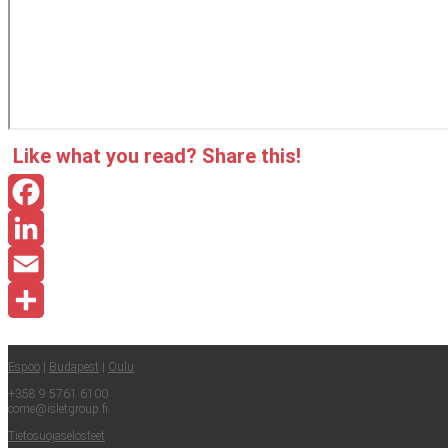
Like what you read? Sha­re this!
Facebook
LinkedIn
Email
Share
Espoo
|
Buda­pest
|
Oulu
+358 9 5761 6100
come@​isletgroup.​fi
Tie­to­suo­ja­se­los­teet