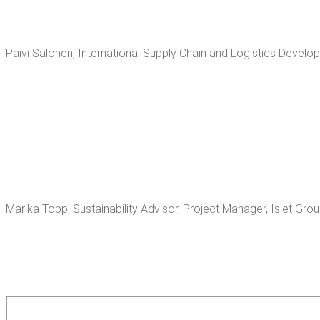
Päi­vi Salo­nen, Inter­na­tio­nal Supply Chain and Logis­tics Deve­l
Mari­ka Topp, Sus­tai­na­bi­li­ty Advi­sor, Pro­ject Mana­ger, Islet Gro