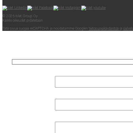
© 2026 Islet Group Oy
Kaik­ki oikeu­det pidätetään.
Tätä sivua suo­jaa reCAPTC­HA ja nou­da­tam­me Googlen
tie­to­suo­ja­käy­tän­töä
ja
pal­ve­l