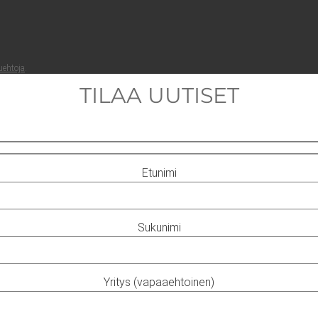
ueh­to­ja
.
TILAA UUTISET
Etunimi
Sukunimi
Yritys (vapaaehtoinen)