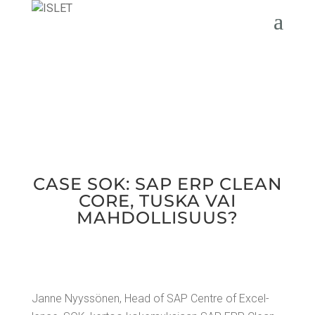
CASE SOK: SAP ERP CLEAN
CORE, TUS­KA VAI
MAHDOLLISUUS?
Jan­ne Nyys­sö­nen, Head of SAP Cent­re of Excel­