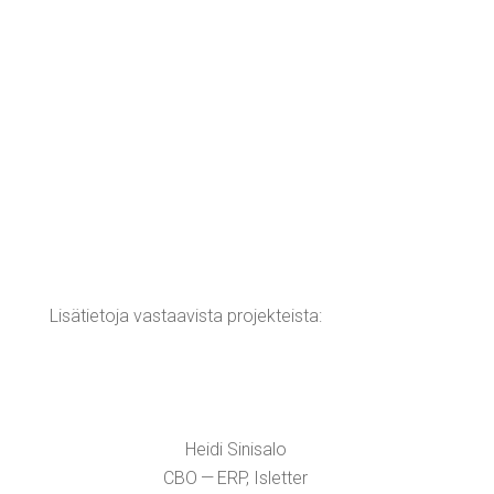
Lisä­tie­to­ja vas­taa­vis­ta projekteista:
Hei­di Sini­sa­lo
CBO — ERP, Islet­ter