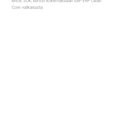
lence, SOK, ker­too koke­muk­si­aan SAP ERP Clean
Core ‑rat­kai­sus­ta.