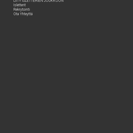
LII­TY ISLET­TE­RIEN JOUKKOON
Islet­te­rit
Rek­ry­toin­ti
Ota Yhteyt­tä