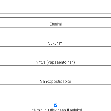
Etunimi
Sukunimi
Yritys (vapaaehtoinen)
Sähköpostiosoite
Liitä minut uutiskirjeen tilaajaksi!