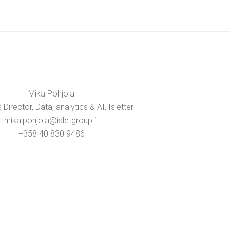
Mika Poh­jo­la
Direc­tor, Data, ana­ly­tics & AI, Islet­ter
mika.​pohjola@​isletgroup.​fi
+358 40 830 9486