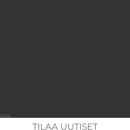
ueh­to­ja
.
TILAA UUTISET