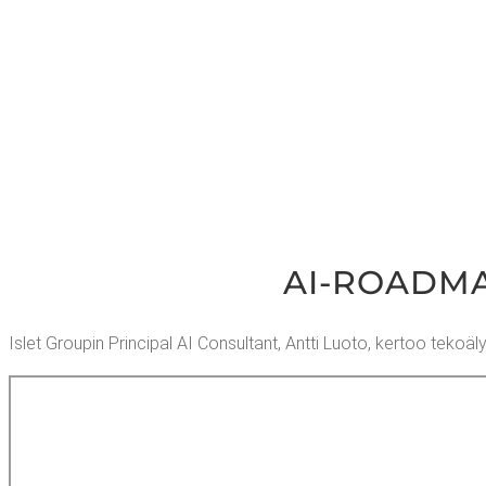
AI-ROAD­MAP
Islet Grou­pin Princi­pal AI Con­sul­tant, Ant­ti Luo­to, ker­too teko­ä­lyn