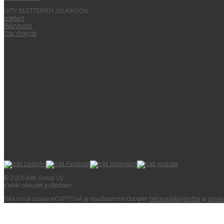
LII­TY ISLET­TE­RIEN JOUKKOON
Islet­te­rit
Rek­ry­toin­ti
Ota Yhteyt­tä
© 2026 Islet Group Oy
Kaik­ki oikeu­det pidätetään.
Tätä sivua suo­jaa reCAPTC­HA ja nou­da­tam­me Googlen
tie­to­suo­ja­käy­tän­töä
ja
pal­ve­l