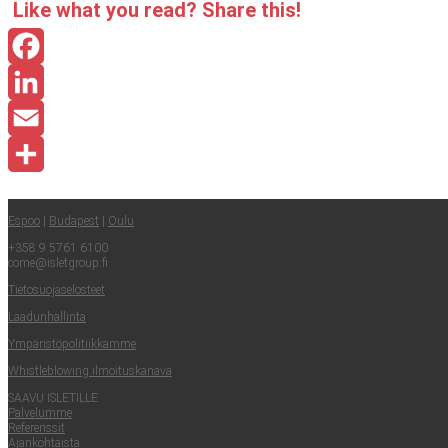
Like what you read? Sha­re this!
Facebook
LinkedIn
Email
Share
Espoo
|
Buda­pest
|
Oulu
+358 9 5761 6100
come@​isletgroup.​fi
Tie­to­suo­ja­se­los­teet
Laa­dun­hal­lin­ta
Ympä­ris­tö­po­li­tiik­kam­me
Whist­le­blowing ilmoituskanava
SAA­VU ISLETILLE
Pal­ve­lum­me
Refe­rens­sit
Ajan­koh­tais­ta