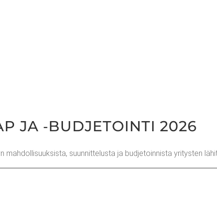
 JA ‑BUD­JE­TOIN­TI 2026
 mah­dol­li­suuk­sis­ta, suun­nit­te­lus­ta ja bud­je­toin­nis­ta yri­tys­ten 