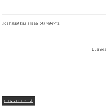
Jos haluat kuul­la lisää, ota yhteyttä:
Busi­ness 
OTA YHTEYT­TÄ