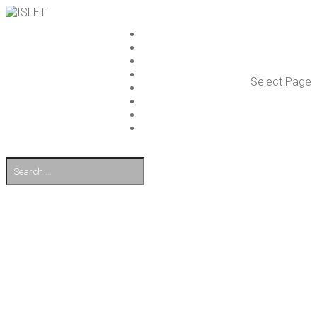
ISLET GROUP
PAL­VE­LUT
REFE­RENS­SIT
AJAN­KOH­TAIS­TA
Select Page
TULE TÖI­HIN
KUMP­PA­NIT
OTA YHTEYT­TÄ
EN