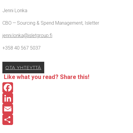
Jen­ni Lonka
CBO — Sourcing & Spend Mana­ge­ment, Isletter
jenni.​lonka@​isletgroup.​fi
+358 40 567 5037
OTA YHTEYT­TÄ
Like what you read? Sha­re this!
Facebook
LinkedIn
Email
Share