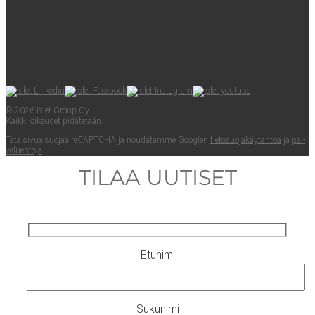
© 2026 Islet Group Oy
Kaik­ki oikeu­det pidätetään.
Tätä sivua suo­jaa reCAPTC­HA ja nou­da­tam­me Googlen
tie­to­suo­ja­käy­tän­töä
ja
pal­
ve­lueh­to­ja
.
TILAA UUTISET
Etunimi
Sukunimi