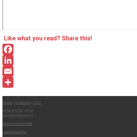
Like what you read? Sha­re this!
Facebook
LinkedIn
Email
Share
Espoo
|
Buda­pest
|
Oulu
+358 9 5761 6100
come@​isletgroup.​fi
Tie­to­suo­ja­se­los­teet
Laa­dun­hal­lin­ta