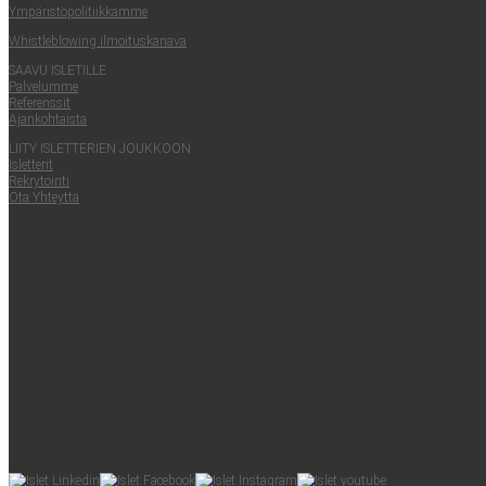
Ympä­ris­tö­po­li­tiik­kam­me
Whist­le­blowing ilmoituskanava
SAA­VU ISLETILLE
Pal­ve­lum­me
Refe­rens­sit
Ajan­koh­tais­ta
LII­TY ISLET­TE­RIEN JOUKKOON
Islet­te­rit
Rek­ry­toin­ti
Ota Yhteyt­tä