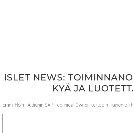
ISLET NEWS: TOI­MIN­NA­NOH
KYÄ JA LUO­TET­T
Emmi Holm, Aidia­nin SAP Tech­nical Owner, ker­too mil­lai­nen on