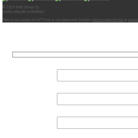
© 2026 Islet Group Oy
Kaik­ki oikeu­det pidätetään.
Tätä sivua suo­jaa reCAPTC­HA ja nou­da­tam­me Googlen
tie­to­suo­ja­käy­tän­töä
ja
pal­ve­l