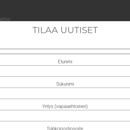
ueh­to­ja
.
TILAA UUTISET
Etunimi
Sukunimi
Yritys (vapaaehtoinen)
Sähköpostiosoite