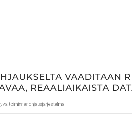
­JAUK­SEL­TA VAA­DI­TAAN RE
A­VAA, REAA­LIAI­KAIS­TA DA
 hyvä toiminnanohjausjärjestelmä.