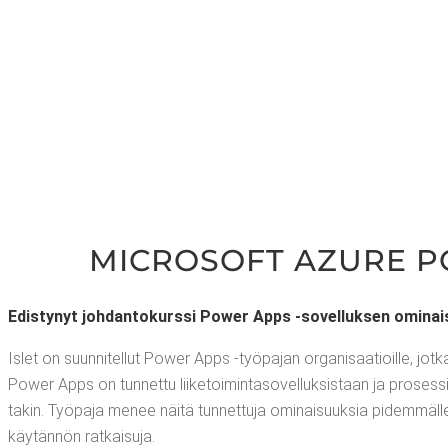
MIC­RO­SOFT AZU­RE 
Edis­ty­nyt joh­dan­to­kurs­si Power Apps ‑sovel­luk­sen omi­nai­
Islet on suun­ni­tel­lut Power Apps ‑työ­pa­jan orga­ni­saa­tioil­le, jo
Power Apps on tun­net­tu lii­ke­toi­min­ta­so­vel­luk­sis­taan ja pro­ses­
ta­kin. Työ­pa­ja menee näi­tä tun­net­tu­ja omi­nai­suuk­sia pidem­mäl­le 
käy­tän­nön ratkaisuja.