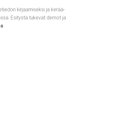
­te­tie­don kir­jaa­mi­sek­si ja kerää­
tios­sa. Esi­tys­tä tuke­vat demot ja
ta
.