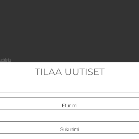
ueh­to­ja
.
TILAA UUTISET
Etunimi
Sukunimi