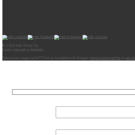
© 2026 Islet Group Oy
Kaik­ki oikeu­det pidätetään.
Tätä sivua suo­jaa reCAPTC­HA ja nou­da­tam­me Googlen
tie­to­suo­ja­käy­tän­töä
ja
pal­ve­l