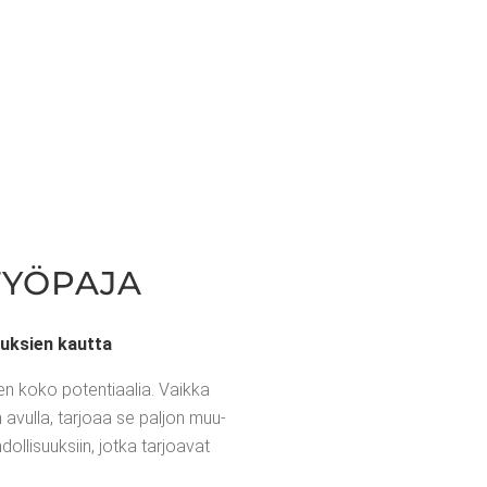
 TYÖPAJA
pauk­sien kautta
en koko poten­ti­aa­lia. Vaik­ka
n avul­la, tar­jo­aa se pal­jon muu­
l­li­suuk­siin, jot­ka tar­joa­vat