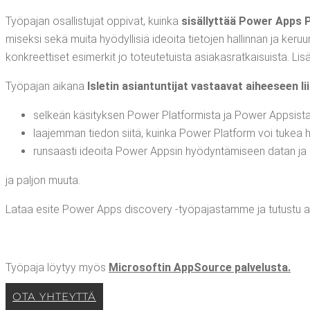
Työ­pa­jan osal­lis­tu­jat oppi­vat, kuin­ka
sisäl­lyt­tää Power Apps 
mi­sek­si sekä mui­ta hyö­dyl­li­siä ideoi­ta tie­to­jen hal­lin­nan ja ker
kon­kreet­ti­set esi­mer­kit jo toteu­te­tuis­ta asia­kas­rat­kai­suis­ta. Lisä
Työ­pa­jan aika­na
Isle­tin asian­tun­ti­jat vas­taa­vat aihee­seen lii
sel­keän käsi­tyk­sen Power Plat­for­mis­ta ja Power Appsist
laa­jem­man tie­don sii­tä, kuin­ka Power Plat­form voi tukea 
run­saas­ti ideoi­ta Power App­sin hyö­dyn­tä­mi­seen datan ja 
ja pal­jon muuta.
Lataa esi­te Power Apps disco­ve­ry ‑työ­pa­jas­tam­me ja tutus­tu a
Työ­pa­ja löy­tyy myös
Mic­ro­sof­tin App­Source palvelusta.
OTA YHTEYT­TÄ