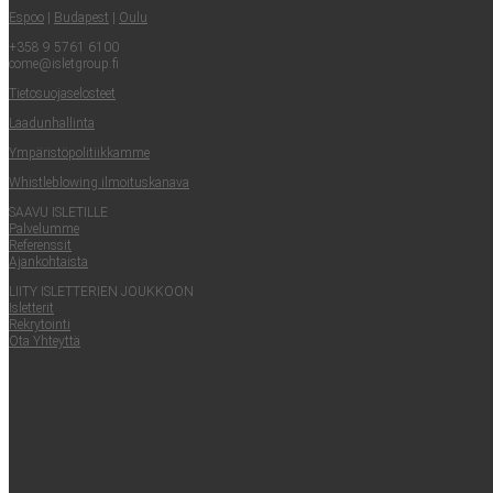
Espoo
|
Buda­pest
|
Oulu
+358 9 5761 6100
come@​isletgroup.​fi
Tie­to­suo­ja­se­los­teet
Laa­dun­hal­lin­ta
Ympä­ris­tö­po­li­tiik­kam­me
Whist­le­blowing ilmoituskanava
SAA­VU ISLETILLE
Pal­ve­lum­me
Refe­rens­sit
Ajan­koh­tais­ta
LII­TY ISLET­TE­RIEN JOUKKOON
Islet­te­rit
Rek­ry­toin­ti
Ota Yhteyt­tä