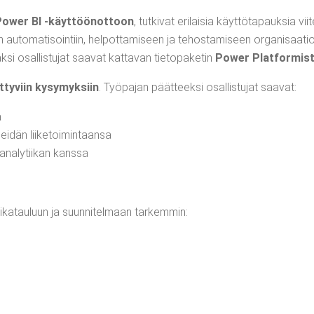
Power BI ‑käyt­töön­ot­toon
, tut­ki­vat eri­lai­sia käyt­tö­ta­pauk­sia vii
uun auto­ma­ti­soin­tiin, hel­pot­ta­mi­seen ja tehos­ta­mi­seen orga­ni­saa­
k­si osal­lis­tu­jat saa­vat kat­ta­van tie­to­pa­ke­tin
Power Plat­for­mis­
t­ty­viin kysy­myk­siin
. Työ­pa­jan päät­teek­si osal­lis­tu­jat saavat:
a
hei­dän liiketoimintaansa
ana­ly­tii­kan kanssa
ika­tau­luun ja suun­ni­tel­maan tarkemmin: