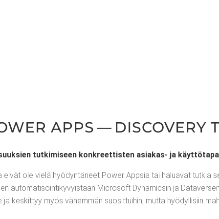
POWER APPS — DISCO­VE­RY
suuk­sien tut­ki­mi­seen kon­kreet­tis­ten asia­kas- ja käyt­tö­ta­
t­ka eivät ole vie­lä hyö­dyn­tä­neet Power App­sia tai halua­vat tut­kia s
sien auto­ma­ti­soin­ti­ky­vyis­tään Mic­ro­soft Dyna­mic­sin ja Data­ver­se
ja kes­kit­tyy myös vähem­män suo­sit­tui­hin, mut­ta hyö­dyl­li­siin mah­do