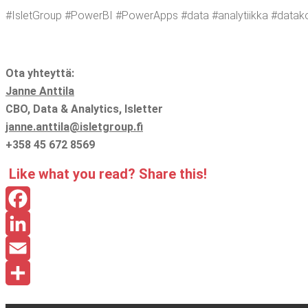
#IsletGroup #Power­BI #Powe­rApps #data #ana­ly­tiik­ka #data­kon­
Ota yhteyt­tä:
Jan­ne Ant­ti­la
CBO, Data & Ana­ly­tics, Islet­ter
janne.​anttila@​isletgroup.​fi
+358 45 672 8569
Like what you read? Sha­re this!
Facebook
LinkedIn
Email
Share