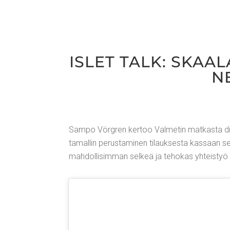
ISLET TALK: SKAA­L
N
Sam­po Vörgren ker­too Val­me­tin mat­kas­ta digi­t
ta­mal­lin perus­ta­mi­nen tilauk­ses­ta kas­saan s
mah­dol­li­sim­man sel­keä ja teho­kas yhteis­työ t