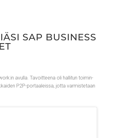
IÄ­SI SAP BUSI­NESS
ET
k:in avul­la. Tavoit­tee­na oli hal­li­tun toi­min­
kai­den P2P-por­taa­leis­sa, jot­ta var­mis­te­taan