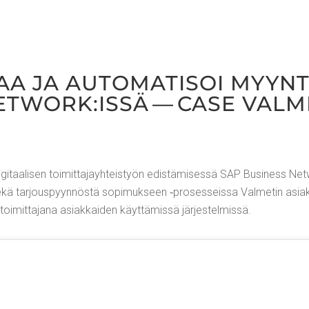
AA JA AUTO­MA­TI­SOI MYYN­T
ETWORK:ISSÄ — CASE VALM
aa­li­sen toi­mit­ta­jayh­teis­työn edis­tä­mi­ses­sä SAP Busi­ness Networ
ekä tar­jous­pyyn­nös­tä sopi­muk­seen ‑pro­ses­seis­sa Val­me­tin asiak­
oi­mit­ta­ja­na asiak­kai­den käyt­tä­mis­sä järjestelmissä.