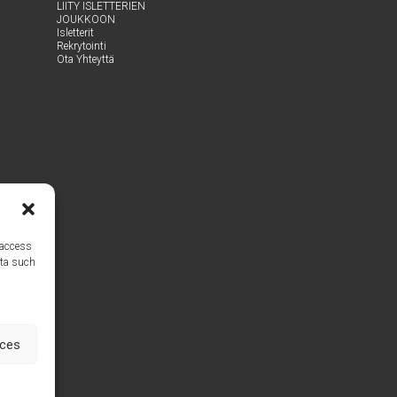
LII­TY ISLET­TE­RIEN
JOUKKOON
Islet­te­rit
Rek­ry­toin­ti
Ota Yhteyt­tä
 access
ata such
nces