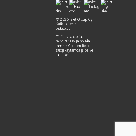
© 2026 Islet Group Oy
Kaik­ki oikeu­det
pidätetään.
Tätä sivua suo­jaa
reCAPTC­HA ja nou­da­
tam­me Googlen
tie­to­
suo­ja­käy­tän­töä
ja
pal­ve­
lueh­to­ja
.