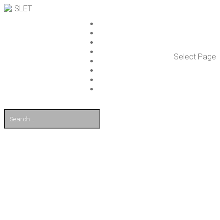
ISLET GROUP
PAL­VE­LUT
REFE­RENS­SIT
AJAN­KOH­TAIS­TA
Select Page
TULE TÖI­HIN
KUMP­PA­NIT
OTA YHTEYT­TÄ
EN