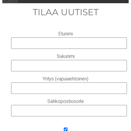
ve­lueh­to­ja
.
TILAA UUTISET
Etunimi
Sukunimi
Yritys (vapaaehtoinen)
Sähköpostiosoite