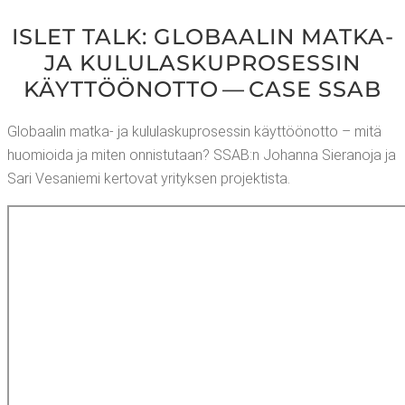
ISLET TALK: GLO­BAA­LIN MAT­KA-
JA KULU­LAS­KU­PRO­SES­SIN
KÄYT­TÖÖN­OT­TO — CASE SSAB
Glo­baa­lin mat­ka- ja kulu­las­ku­pro­ses­sin käyt­töön­ot­to – mitä
huo­mioi­da ja miten onnis­tu­taan? SSAB:n Johan­na Sie­ra­no­ja ja
Sari Vesa­nie­mi ker­to­vat yri­tyk­sen projektista.