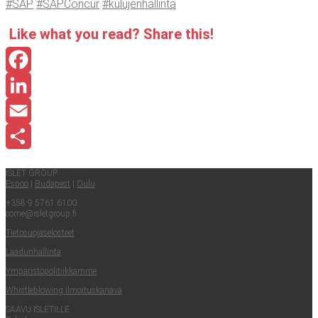
#SAP
#SAPConcur
#kulu­jen­hal­lin­ta
Like what you read? Sha­re this!
Facebook
LinkedIn
Email
Share
ISLET GROUP
Espoo
|
Buda­pest
|
Oulu
+358 9 5761 6100
come@​isletgroup.​fi
Tie­to­suo­ja­se­los­teet
Laa­dun­hal­lin­ta
Ympä­ris­tö­po­li­tiik­kam­me
Whist­le­blowing ilmoituskanava
SAA­VU ISLETILLE