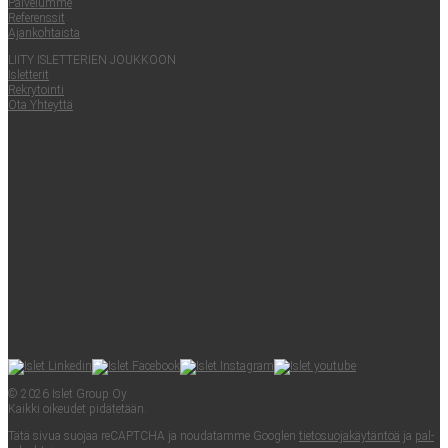
Pal­ve­lum­me
Refe­rens­sit
Ajan­koh­tais­ta
LII­TY ISLET­TE­RIEN JOUKKOON
Islet­te­rit
Rek­ry­toin­ti
Ota Yhteyt­tä
© 2026 Islet Group Oy
Kaik­ki oikeu­det pidätetään.
Tätä sivua suo­jaa reCAPTC­HA ja nou­da­tam­me Googlen
tie­to­suo­ja­käy­tän­töä
ja
pal­