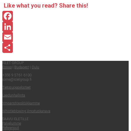
Like what you read? Sha­re this!
Facebook
LinkedIn
Email
Share
ISLET GROUP
Espoo
|
Buda­pest
|
Oulu
+358 9 5761 6100
come@​isletgroup.​fi
Tie­to­suo­ja­se­los­teet
Laa­dun­hal­lin­ta
Ympä­ris­tö­po­li­tiik­kam­me
Whist­le­blowing ilmoituskanava
SAA­VU ISLETILLE
Pal­ve­lum­me
Refe­rens­sit