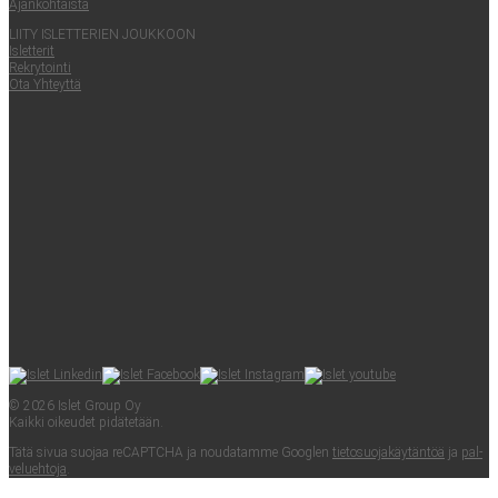
Ajan­koh­tais­ta
LII­TY ISLET­TE­RIEN JOUKKOON
Islet­te­rit
Rek­ry­toin­ti
Ota Yhteyt­tä
© 2026 Islet Group Oy
Kaik­ki oikeu­det pidätetään.
Tätä sivua suo­jaa reCAPTC­HA ja nou­da­tam­me Googlen
tie­to­suo­ja­käy­tän­töä
ja
pal­
ve­lueh­to­ja
.