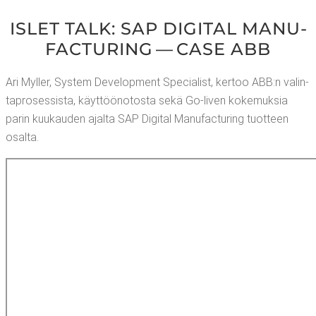
ISLET TALK: SAP DIGI­TAL MANU­
FAC­TU­RING — CASE ABB
Ari Myl­ler, Sys­tem Deve­lop­ment Specia­list, ker­too ABB:n valin­
ta­pro­ses­sis­ta, käyt­töö­no­tos­ta sekä Go-liven koke­muk­sia
parin kuu­kau­den ajal­ta SAP Digi­tal Manu­fac­tu­ring tuot­teen
osalta.