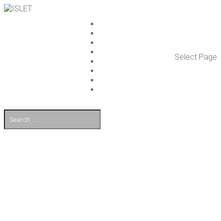
ISLET GROUP
PAL­VE­LUT
REFE­RENS­SIT
AJAN­KOH­TAIS­TA
Select Page
TULE TÖI­HIN
KUMP­PA­NIT
OTA YHTEYT­TÄ
EN