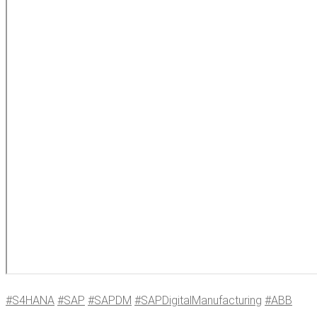
#S4HANA
#SAP
#SAPDM
#SAP­Di­gi­tal­Ma­nu­fac­tu­ring
#ABB