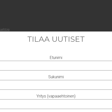
lueh­to­ja
.
TILAA UUTISET
Etunimi
Sukunimi
Yritys (vapaaehtoinen)