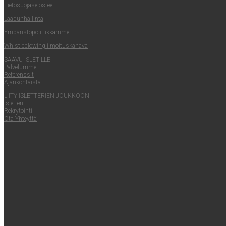
Tie­to­suo­ja­se­los­teet
Laa­dun­hal­lin­ta
Ympä­ris­tö­po­li­tiik­kam­me
Whist­le­blowing ilmoituskanava
SAA­VU ISLETILLE
Pal­ve­lum­me
Refe­rens­sit
Ajan­koh­tais­ta
LII­TY ISLET­TE­RIEN JOUKKOON
Islet­te­rit
Rek­ry­toin­ti
Ota Yhteyt­tä