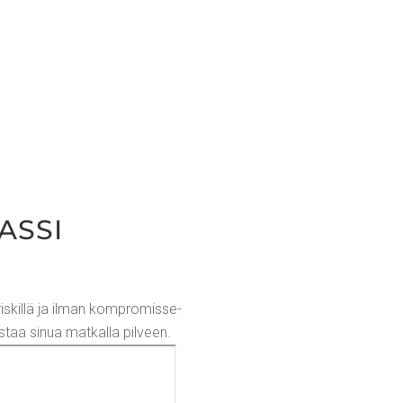
S­SI
is­kil­lä ja ilman kom­pro­mis­se­
pas­taa sinua mat­kal­la pilveen.