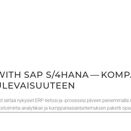
 WITH SAP S/4HANA — KOM­PA
ULEVAISUUTEEN
iir­tää nykyi­set ERP-tie­to­si ja ‑pro­ses­si­si pil­veen pie­nem­mäl­lä r
i­ke­toi­min­ta-ana­ly­tii­kan ja kump­pa­ni­asian­tun­te­muk­sen paket­ti o