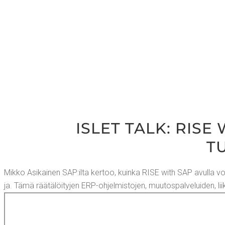
ISLET TALK: RISE
T
Mik­ko Asi­kai­nen SAP:ilta ker­too, kuin­ka RISE with SAP avul­la voit s
ja. Tämä rää­tä­löi­ty­jen ERP-ohjel­mis­to­jen, muu­tos­pal­ve­lui­den, li