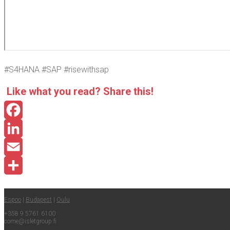
#S4HANA #SAP #risewith­sap
Like what you read? Sha­re this!
Facebook
LinkedIn
Email
Share
Espoo
|
Buda­pest
|
Oulu
+358 9 5761 6100
come@​isletgroup.​fi