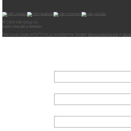
© 2026 Islet Group Oy
Kaik­ki oikeu­det pidätetään.
Tätä sivua suo­jaa reCAPTC­HA ja nou­da­tam­me Googlen
tie­to­suo­ja­käy­tän­töä
ja
pal­ve­