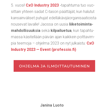
5. vuo­si!
CxO Industry 2023
‑tapah­tu­ma tuo vuo­
sit­tain yhteen sadat C‑tason päät­tä­jät, kun halu­tut
kan­sain­vä­li­set puhu­jat edel­lä­kä­vi­jä­or­ga­ni­saa­tiois­ta
nouse­vat laval­le! Jaos­sa on uusia
lii­ke­toi­min­ta­
mah­dol­li­suuk­sia
sekä
kil­pai­lue­tua
, kun tapah­tu­
mas­sa käsi­tel­lään päi­vän ajan kaik­kein polt­ta­vim­
pia tee­mo­ja – ohjel­ma 2023 on nyt jul­kais­tu:
CxO
Industry 2023 — Event (pro​fes​sio​.fi)
OHJEL­MA JA ILMOITTAUTUMINEN
Jani­na Luo­to