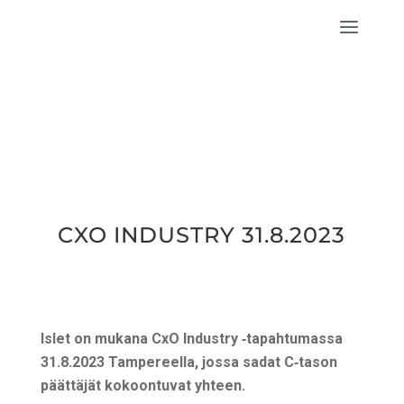
CXO INDUSTRY 31.8.2023
Islet on muka­na CxO Industry ‑tapah­tu­mas­sa
31.8.2023 Tam­pe­reel­la, jos­sa sadat C‑tason
päät­tä­jät kokoon­tu­vat yhteen.