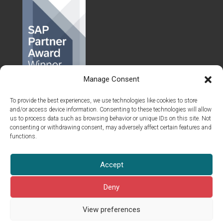
Manage Consent
To provide the best experiences, we use technologies like cookies to store
and/or access device information. Consenting to these technologies will allow
us to process data such as browsing behavior or unique IDs on this site. Not
consenting or withdrawing consent, may adversely affect certain features and
functions.
© 2026 Islet Group Oy
Accept
Kaik­ki oikeu­det pidätetään.
Tätä sivua suo­jaa reCAPTC­HA ja nou­da­tam­me Googlen
tie­to­suo­ja­
Deny
käy­tän­töä
ja
pal­ve­lueh­to­ja
.
View preferences