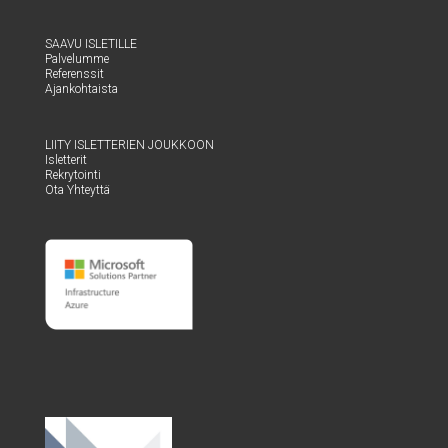
SAA­VU ISLETILLE
Pal­ve­lum­me
Refe­rens­sit
Ajan­koh­tais­ta
LII­TY ISLET­TE­RIEN JOUKKOON
Islet­te­rit
Rek­ry­toin­ti
Ota Yhteyt­tä