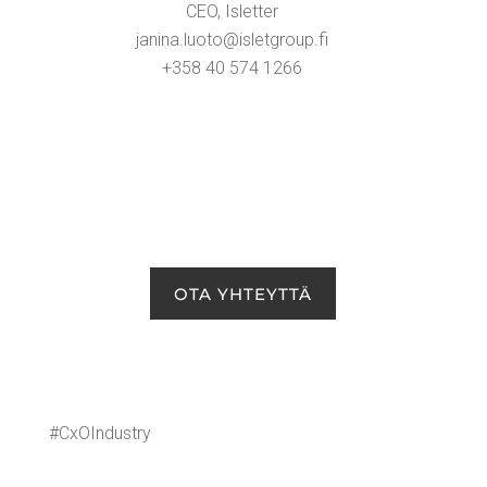
CEO, Islet­ter
janina.​luoto@​isletgroup.​fi
+358 40 574 1266
OTA YHTEYT­TÄ
#CxOIn­dustry