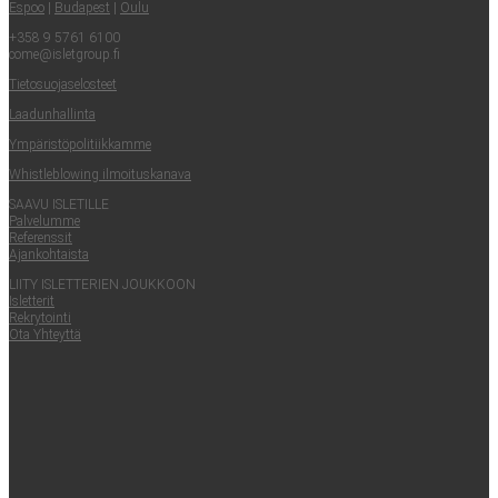
Espoo
|
Buda­pest
|
Oulu
+358 9 5761 6100
come@​isletgroup.​fi
Tie­to­suo­ja­se­los­teet
Laa­dun­hal­lin­ta
Ympä­ris­tö­po­li­tiik­kam­me
Whist­le­blowing ilmoituskanava
SAA­VU ISLETILLE
Pal­ve­lum­me
Refe­rens­sit
Ajan­koh­tais­ta
LII­TY ISLET­TE­RIEN JOUKKOON
Islet­te­rit
Rek­ry­toin­ti
Ota Yhteyt­tä