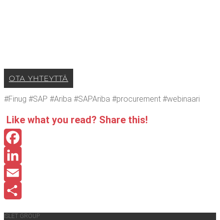
OTA YHTEYT­TÄ
#Finug #SAP #Ari­ba #SAPA­ri­ba #procu­re­ment #webi­naa­ri
Like what you read? Sha­re this!
Facebook
LinkedIn
Email
Share
ISLET GROUP