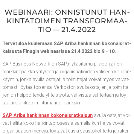
WEBI­NAA­RI: ONNIS­TU­NUT HAN­
KIN­TA­TOI­MEN TRANS­FOR­MAA­
TIO — 21.4.2022
Ter­ve­tu­loa kuu­le­maan SAP Ari­ba han­kin­nan koko­nais­rat­
kai­sus­ta Finu­gin webi­naa­ris­sa 21.4.2022 klo 9 – 10.
SAP Busi­ness Network on SAP:n yllä­pi­tä­mä pil­vi­poh­jai­nen
mark­ki­na­paik­ka yri­tys­ten ja orga­ni­saa­tioi­den väli­seen kau­pan­
käyn­tiin, jon­ka avul­la osta­jat ja toi­mit­ta­jat voi­vat myös vai­vat­
to­mas­ti löy­tää toi­sen­sa. Ver­kos­ton avul­la osta­jien ja toi­mit­ta­
jien on help­po teh­dä yhteis­työ­tä, vah­vis­taa suh­tei­taan ja löy­
tää uusia liiketoimintamahdollisuuksia.
SAP Ari­ba han­kin­nan koko­nais­rat­kai­sun
avul­la osta­jat voi­
vat hal­li­ta koko han­kin­ta­pro­ses­sia samal­la kun he val­vo­vat
orga­ni­saa­tion meno­ja, löy­tä­vät uusia sääs­tö­koh­tei­ta ja raken­