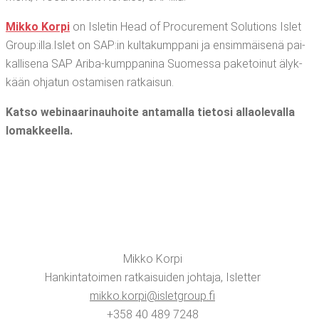
Mik­ko Kor­pi
on Isle­tin Head of Procu­re­ment Solu­tions Islet
Group:illa.Islet on SAP:in kul­ta­kump­pa­ni ja ensim­mäi­se­nä pai­
kal­li­se­na SAP Ari­ba-kump­pa­ni­na Suo­mes­sa pake­toi­nut älyk­
kään ohja­tun osta­mi­sen ratkaisun.
Kat­so webi­naa­ri­nau­hoi­te anta­mal­la tie­to­si allao­le­val­la
lomakkeella.
Mik­ko Kor­pi
Han­kin­ta­toi­men rat­kai­sui­den joh­ta­ja, Islet­ter
mikko.​korpi@​isletgroup.​fi
+358 40 489 7248