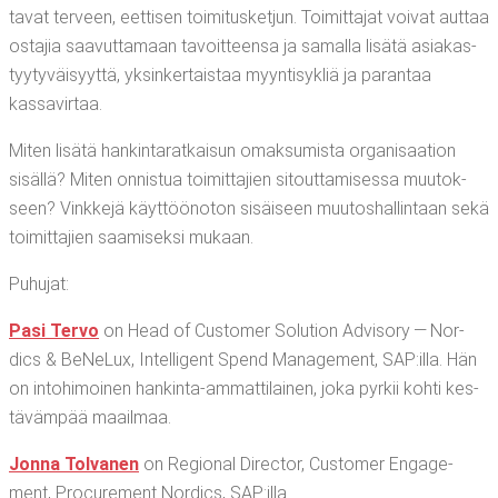
ta­vat ter­veen, eet­ti­sen toi­mi­tus­ket­jun. Toi­mit­ta­jat voi­vat aut­taa
osta­jia saa­vut­ta­maan tavoit­teen­sa ja samal­la lisä­tä asia­kas­
tyy­ty­väi­syyt­tä, yksin­ker­tais­taa myyn­ti­sykliä ja paran­taa
kassavirtaa.
Miten lisä­tä han­kin­ta­rat­kai­sun omak­su­mis­ta orga­ni­saa­tion
sisäl­lä? Miten onnis­tua toi­mit­ta­jien sitout­ta­mi­ses­sa muu­tok­
seen? Vink­ke­jä käyt­töön­o­ton sisäi­seen muu­tos­hal­lin­taan sekä
toi­mit­ta­jien saa­mi­sek­si mukaan.
Puhu­jat:
Pasi Ter­vo
on Head of Cus­to­mer Solu­tion Advi­so­ry — Nor­
dics & BeNe­Lux, Intel­li­gent Spend Mana­ge­ment, SAP:illa. Hän
on into­hi­moi­nen han­kin­ta-ammat­ti­lai­nen, joka pyr­kii koh­ti kes­
tä­väm­pää maailmaa.
Jon­na Tol­va­nen
on Regio­nal Direc­tor, Cus­to­mer Enga­ge­
ment, Procu­re­ment Nor­dics, SAP:illa.