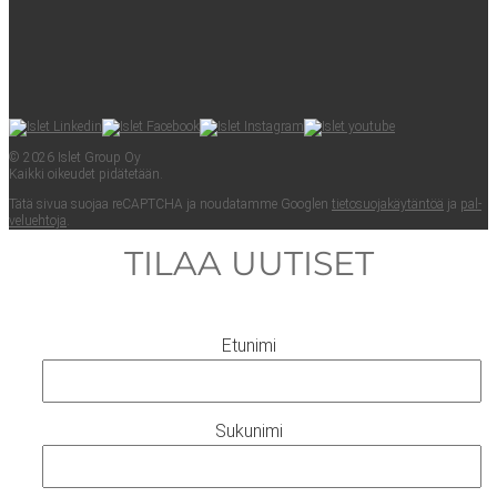
© 2026 Islet Group Oy
Kaik­ki oikeu­det pidätetään.
Tätä sivua suo­jaa reCAPTC­HA ja nou­da­tam­me Googlen
tie­to­suo­ja­käy­tän­töä
ja
pal­
ve­lueh­to­ja
.
TILAA UUTISET
Etunimi
Sukunimi