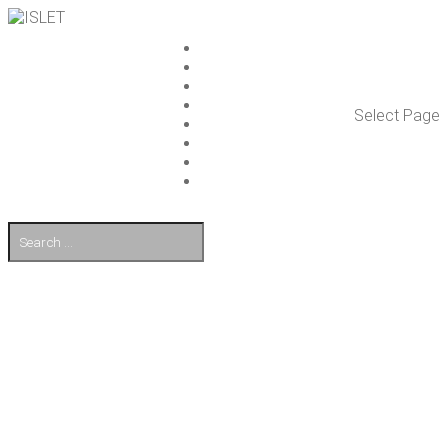
ISLET GROUP
PAL­VE­LUT
REFE­RENS­SIT
AJAN­KOH­TAIS­TA
Select Page
TULE TÖI­HIN
KUMP­PA­NIT
OTA YHTEYT­TÄ
EN