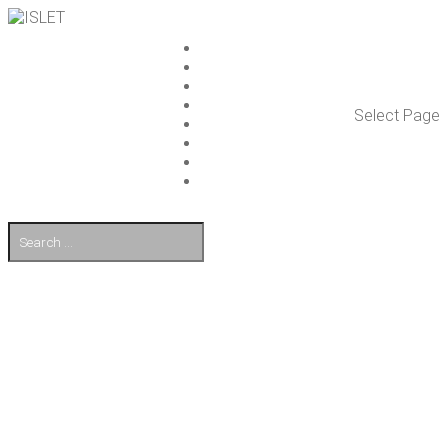
ISLET GROUP
PAL­VE­LUT
REFE­RENS­SIT
AJAN­KOH­TAIS­TA
Select Page
TULE TÖI­HIN
KUMP­PA­NIT
OTA YHTEYT­TÄ
EN