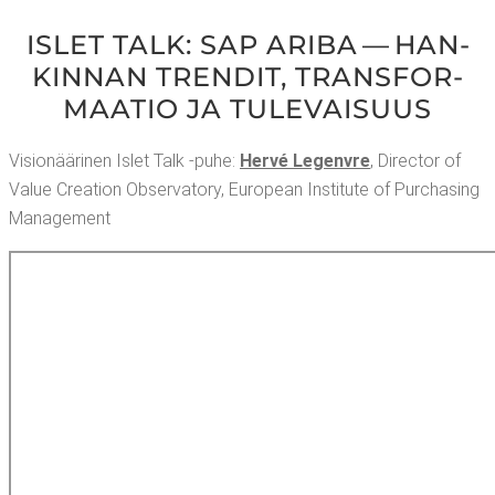
ISLET TALK: SAP ARI­BA — HAN­
KIN­NAN TREN­DIT, TRANS­FOR­
MAA­TIO JA TULEVAISUUS
Visio­nää­ri­nen Islet Talk ‑puhe:
Hervé Legenv­re
, Direc­tor of
Value Crea­tion Obser­va­to­ry, Euro­pean Ins­ti­tu­te of Purc­ha­sing
Management