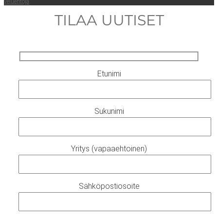
ve­lueh­to­ja
.
TILAA UUTISET
Etunimi
Sukunimi
Yritys (vapaaehtoinen)
Sähköpostiosoite