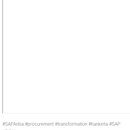
#SAPA­ri­ba #procu­re­ment #trans­for­ma­tion #han­kin­ta #SAP