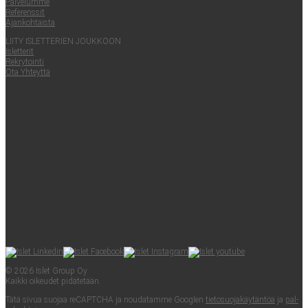
Pal­ve­lum­me
Refe­rens­sit
Ajan­koh­tais­ta
LII­TY ISLET­TE­RIEN JOUKKOON
Islet­te­rit
Rek­ry­toin­ti
Ota Yhteyt­tä
© 2026 Islet Group Oy
Kaik­ki oikeu­det pidätetään.
Tätä sivua suo­jaa reCAPTC­HA ja nou­da­tam­me Googlen
tie­to­suo­ja­käy­tän­töä
ja
pal­