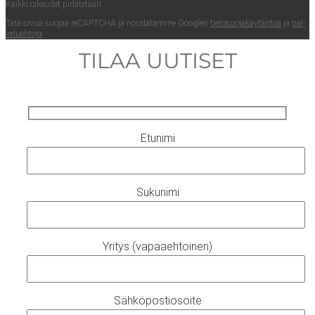
Kaik­ki oikeu­det pidätetään.
Tätä sivua suo­jaa reCAPTC­HA ja nou­da­tam­me Googlen
tie­to­suo­ja­käy­tän­töä
ja
pal­
ve­lueh­to­ja
.
TILAA UUTISET
Etunimi
Sukunimi
Yritys (vapaaehtoinen)
Sähköpostiosoite