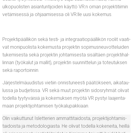
ulko­puo­lis­ten asian­tun­ti­joi­den käyt­tö VR:n oman pro­jek­ti­tii­min
vetä­mi­ses­sä ja ohjaa­mi­ses­sa oli VR:lle uusi kokemus.
Pro­jek­ti­pääl­li­kön sekä tes­ti- ja inte­graa­tio­pääl­li­kön roo­lit vaa­ti­
vat moni­puo­lis­ta koke­mus­ta pro­jek­tin sopi­mus­neu­vot­te­lui­den
tuke­mi­ses­ta sekä pro­jek­tin joh­ta­mi­ses­ta sisäl­täen pro­jek­ti­hal­
lin­nan (työ­ka­lut ja mal­lit), pro­jek­tin suun­nit­te­lun ja toteu­tuk­sen
sekä raportoinnin.
Jär­jes­tel­mä­uu­dis­tus vie­tiin onnis­tu­nees­ti pää­tök­seen, aika­tau­
lus­sa ja bud­je­tis­sa. VR sekä muut pro­jek­tin sidos­ryh­mät oli­vat
todel­la tyy­ty­väi­siä ja koke­muk­sen myö­tä VR pys­tyi laa­jen­ta­
maan pro­jek­ti­joh­ta­mi­sen työkalupakkiaan.
Olin vai­kut­tu­nut Islet­te­rien ammat­ti­tai­dos­ta, pro­jek­ti­joh­ta­mis­
tai­dois­ta ja meto­do­lo­gias­ta. He oli­vat todel­la koke­nei­ta, heil­lä