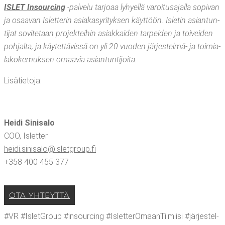
ISLET Insourcing
‑pal­ve­lu tar­jo­aa lyhyel­lä varoi­tusa­jal­la sopi­van
ja osaa­van Islet­te­rin asia­kas­yri­tyk­sen käyt­töön. Isle­tin asian­tun­
ti­jat sovi­te­taan pro­jek­tei­hin asiak­kai­den tar­pei­den ja toi­vei­den
poh­jal­ta, ja käy­tet­tä­vis­sä on yli 20 vuo­den jär­jes­tel­mä- ja toi­mia­
la­ko­ke­muk­sen omaa­via asiantuntijoita.
Lisä­tie­to­ja:
Hei­di Sini­sa­lo
COO, Islet­ter
heidi.​sinisalo@​isletgroup.​fi
+358 400 455 377
OTA YHTEYT­TÄ
#VR #IsletGroup #insourcing #Islet­te­rO­maan­Tii­mii­si #jär­jes­tel­