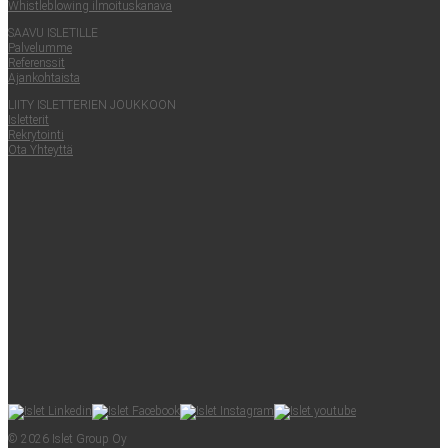
Whist­le­blowing ilmoituskanava
SAA­VU ISLETILLE
Pal­ve­lum­me
Refe­rens­sit
Ajan­koh­tais­ta
LII­TY ISLET­TE­RIEN JOUKKOON
Islet­te­rit
Rek­ry­toin­ti
Ota Yhteyt­tä
© 2026 Islet Group Oy