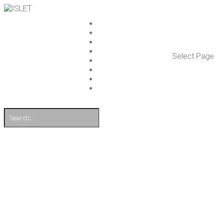
ISLET GROUP
PAL­VE­LUT
REFE­RENS­SIT
AJAN­KOH­TAIS­TA
Select Page
TULE TÖI­HIN
KUMP­PA­NIT
OTA YHTEYT­TÄ
EN