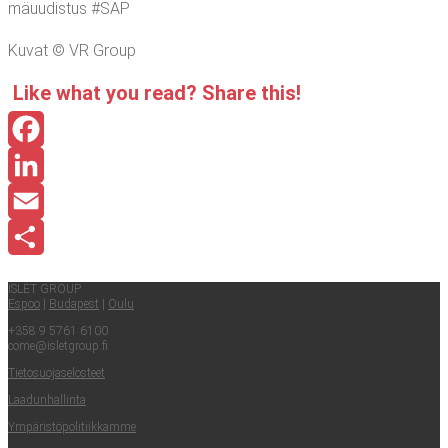
mä­uu­dis­tus #SAP
Kuvat © VR Group
Like what you read? Sha­re this!
Facebook
LinkedIn
Email
Share
ISLET GROUP
Espoo
|
Buda­pest
|
Oulu
+358 9 5761 6100
come@​isletgroup.​fi
Tie­to­suo­ja­se­los­teet
Laa­dun­hal­lin­ta
Ympä­ris­tö­po­li­tiik­kam­me