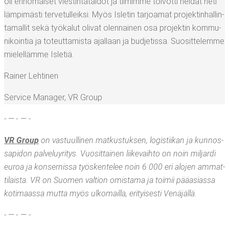
oli erin­omai­set vies­tin­tä­tai­dot ja tii­mim­me toi­vot­ti hei­dät heti
läm­pi­mäs­ti ter­ve­tul­leik­si. Myös Isle­tin tar­joa­mat pro­jek­tin­hal­lin­
ta­mal­lit sekä työ­ka­lut oli­vat olen­nai­nen osa pro­jek­tin kom­mu­
ni­koin­tia ja toteut­ta­mis­ta ajal­laan ja bud­je­tis­sa. Suo­sit­te­lem­me
mie­lel­läm­me Isletiä.
Rai­ner Lehtinen
Ser­vice Mana­ger
,
VR Group
- — - — -
VR Group
on vas­tuul­li­nen mat­kus­tuk­sen, logis­tii­kan ja kun­nos­
sa­pi­don pal­ve­lu­yri­tys. Vuo­sit­tai­nen lii­ke­vaih­to on noin mil­jar­di
euroa ja kon­ser­nis­sa työs­ken­te­lee noin 6 000 eri alo­jen ammat­
ti­lais­ta. VR on Suo­men val­tion omis­ta­ma ja toi­mii pää­asias­sa
koti­maas­sa mut­ta myös ulko­mail­la, eri­tyi­ses­ti Venäjällä.
- — - — -