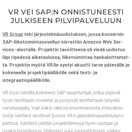
VR VEI SAP:N ONNIS­TU­NEES­TI
JUL­KI­SEEN PILVIPALVELUUN
VR Group
teki jär­jes­tel­mä­uu­dis­tuk­sen, jos­sa kon­ser­nin
SAP-lii­ke­toi­min­ta­so­vel­lus siir­ret­tiin Amazon Web Ser­
vices ‑alus­tal­le. Pro­jek­tin tavoit­tee­na oli vie­dä uudis­tus
läpi ripeäs­sä aika­tau­lus­sa, lii­ke­toi­min­taa han­ka­loit­ta­mat­
ta. Pro­jek­tin myö­tä VR:lle syn­tyi akuut­ti tar­ve päte­väl­le ja
koke­neel­le pro­jek­ti­pääl­li­köl­le sekä tes­ti- ja
integraatiopäällikölle.
VR löy­si Isle­til­tä koke­neet SAP-asian­tun­ti­jat, jot­ka sopi­vat
hyvin tar­vit­ta­viin roo­lei­hin ja pys­tyi­vät aloit­ta­maan lyhyel­lä
varoi­tusa­jal­la. Vain kak­si viik­koa ensim­mäi­ses­tä yhtey­de­no­
tos­ta Islet­te­rit aloit­ti­vat työn­sä VR:n jär­jes­tel­mä­uu­dis­tus­pro­
jek­tis­sa. Islet­te­rit otet­tiin pro­jek­ti­tii­mis­sä hyvin vas­taan ja
osak­si työyh­tei­söä. Yhteis­työ sujui sau­mat­to­mas­ti, vaik­ka