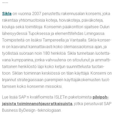
——
Sikla
on vuon­na 2007 perus­tet­tu raken­nusa­lan kon­ser­ni, joka
raken­taa yhtiö­muo­toi­sia kote­ja, hoi­va­ko­te­ja, päi­vä­ko­te­ja,
kou­lu­ja sekä toi­mi­ti­lo­ja. Kon­ser­nin pää­kont­to­ri sijait­see Oulun
lähei­syy­des­sä Tupok­ses­sa ja ele­ment­ti­teh­das Limin­gas­sa.
Toi­mi­pis­tei­tä on lisäk­si Tam­pe­reel­la ja Van­taal­la. Sikla-kon­ser­
ni on kas­va­nut kan­nat­ta­vas­ti koko ole­mas­sao­lon­sa ajan, ja
työl­lis­tää suo­raan noin 180 hen­ki­löä. Sikla tun­ne­taan luo­tet­ta­
va­na kump­pa­ni­na, jon­ka vah­vuu­te­na on sitou­tu­nut ja ammat­ti­
tai­toi­nen hen­ki­lös­tö läpi koko ket­jun suun­nit­te­lus­ta tuo­tan­
toon. Siklan toi­min­nan kes­kiös­sä on tilan käyt­tä­jä. Kon­ser­ni on
lin­jan­nut stra­te­gias­saan parem­pien käyt­tä­jä­ko­ke­mus­ten tuot­
ta­mi­sen koko kon­ser­nin missioksi.
Lue lisää SAP:n kva­li­fioi­mis­ta ISLE­Tin pake­toi­mis­ta
pil­vi­poh­
jai­sis­ta toi­min­na­noh­jaus­rat­kai­suis­ta
, jot­ka perus­tu­vat SAP
Busi­ness ByDe­sign ‑tek­no­lo­gi­aan.