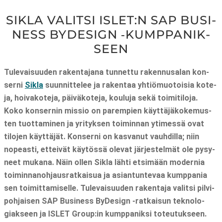
SIKLA VALIT­SI ISLET:N SAP BUSI­
NESS BYDE­SIGN ‑KUMP­PA­NIK­
SEEN
Tule­vai­suu­den raken­ta­ja­na tun­net­tu raken­nusa­lan kon­
ser­ni
Sikla
suun­nit­te­lee ja raken­taa yhtiö­muo­toi­sia kote­
ja, hoi­va­ko­te­ja, päi­vä­ko­te­ja, kou­lu­ja sekä toi­mi­ti­lo­ja.
Koko kon­ser­nin mis­sio on parem­pien käyt­tä­jä­ko­ke­mus­
ten tuot­ta­mi­nen ja yri­tyk­sen toi­min­nan yti­mes­sä ovat
tilo­jen käyt­tä­jät. Kon­ser­ni on kas­va­nut vauh­dil­la; niin
nopeas­ti, ettei­vät käy­tös­sä ole­vat jär­jes­tel­mät ole pysy­
neet muka­na. Näin ollen Sikla läh­ti etsi­mään moder­nia
toi­min­na­noh­jaus­rat­kai­sua ja asian­tun­te­vaa kump­pa­nia
sen toi­mit­ta­mi­sel­le. Tule­vai­suu­den raken­ta­ja valit­si pil­vi­
poh­jai­sen SAP Busi­ness ByDe­sign ‑rat­kai­sun tek­no­lo­
giak­seen ja ISLET Group:in kump­pa­nik­si toteutukseen.