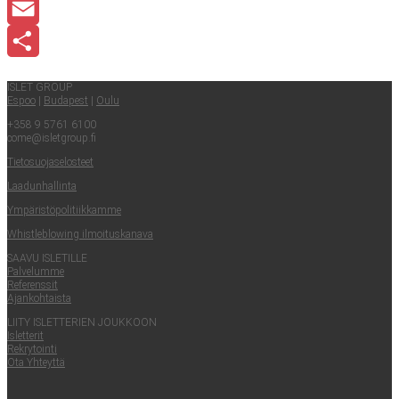
LinkedIn
Email
Share
ISLET GROUP
Espoo
|
Buda­pest
|
Oulu
+358 9 5761 6100
come@​isletgroup.​fi
Tie­to­suo­ja­se­los­teet
Laa­dun­hal­lin­ta
Ympä­ris­tö­po­li­tiik­kam­me
Whist­le­blowing ilmoituskanava
SAA­VU ISLETILLE
Pal­ve­lum­me
Refe­rens­sit
Ajan­koh­tais­ta
LII­TY ISLET­TE­RIEN JOUKKOON
Islet­te­rit
Rek­ry­toin­ti
Ota Yhteyt­tä