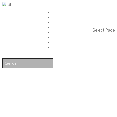
ISLET GROUP
PAL­VE­LUT
REFE­RENS­SIT
AJAN­KOH­TAIS­TA
Select Page
TULE TÖI­HIN
KUMP­PA­NIT
OTA YHTEYT­TÄ
EN