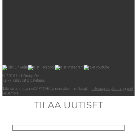
© 2026 Islet Group Oy
Kaik­ki oikeu­det pidätetään.
Tätä sivua suo­jaa reCAPTC­HA ja nou­da­tam­me Googlen
tie­to­suo­ja­käy­tän­töä
ja
pal­
ve­lueh­to­ja
.
TILAA UUTISET