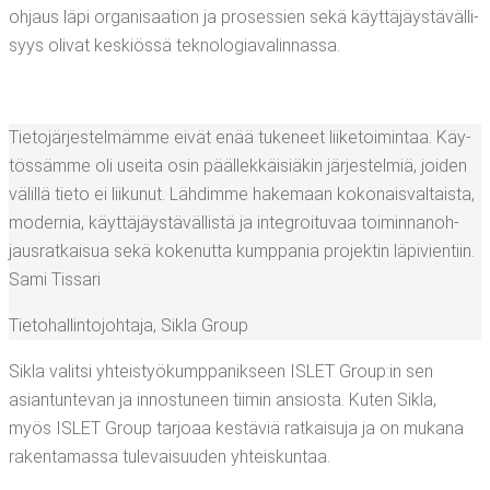
ohjaus läpi orga­ni­saa­tion ja pro­ses­sien sekä käyt­tä­jäys­tä­väl­li­
syys oli­vat kes­kiös­sä teknologiavalinnassa.
Tie­to­jär­jes­tel­mäm­me eivät enää tuke­neet lii­ke­toi­min­taa. Käy­
tös­säm­me oli usei­ta osin pääl­lek­käi­siä­kin jär­jes­tel­miä, joi­den
välil­lä tie­to ei lii­ku­nut. Läh­dim­me hake­maan koko­nais­val­tais­ta,
moder­nia, käyt­tä­jäys­tä­väl­lis­tä ja integroi­tu­vaa toi­min­na­noh­
jaus­rat­kai­sua sekä koke­nut­ta kump­pa­nia pro­jek­tin läpivientiin.
Sami Tis­sa­ri
Tie­to­hal­lin­to­joh­ta­ja
,
Sikla Group
Sikla valit­si yhteis­työ­kump­pa­nik­seen ISLET Group:in sen
asian­tun­te­van ja innos­tu­neen tii­min ansios­ta. Kuten Sikla,
myös ISLET Group tar­jo­aa kes­tä­viä rat­kai­su­ja ja on muka­na
raken­ta­mas­sa tule­vai­suu­den yhteiskuntaa.