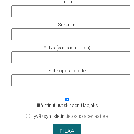
Etunimi
Sukunimi
Yritys (vapaaehtoinen)
Sähköpostiosoite
Liitä minut uutiskirjeen tilaajaksi!
Hyväksyn Isletin
tietosuojaperiaatteet