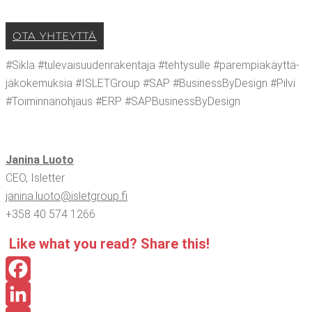
OTA YHTEYT­TÄ
#Sikla #tule­vai­suu­den­ra­ken­ta­ja #teh­ty­sul­le #parem­pia­käyt­tä­
jä­ko­ke­muk­sia #ISLETGroup #SAP #Busi­ness­By­De­sign #Pil­vi
#Toi­min­na­noh­jaus #ERP #SAP­Busi­ness­By­De­sign
Jani­na Luo­to
CEO, Islet­ter
janina.​luoto@​isletgroup.​fi
+358 40 574 1266
Like what you read? Sha­re this!
Facebook