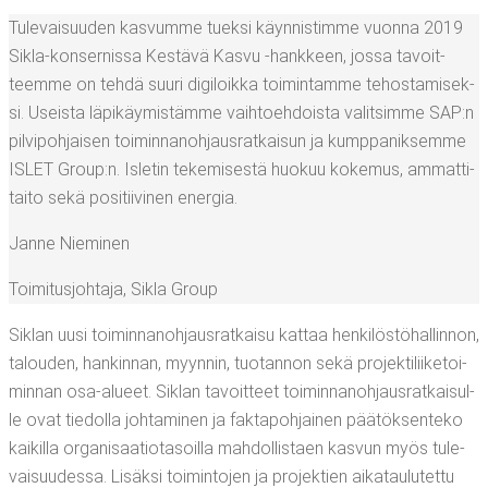
Tule­vai­suu­den kas­vum­me tuek­si käyn­nis­tim­me vuon­na 2019
Sikla-kon­ser­nis­sa Kes­tä­vä Kas­vu ‑hank­keen, jos­sa tavoit­
teem­me on teh­dä suu­ri digi­loik­ka toi­min­tam­me tehos­ta­mi­sek­
si. Useis­ta läpi­käy­mis­täm­me vaih­toeh­dois­ta valit­sim­me SAP:n
pil­vi­poh­jai­sen toi­min­na­noh­jaus­rat­kai­sun ja kump­pa­nik­sem­me
ISLET Group:n. Isle­tin teke­mi­ses­tä huo­kuu koke­mus, ammat­ti­
tai­to sekä posi­tii­vi­nen energia.
Jan­ne Nieminen
Toi­mi­tus­joh­ta­ja
,
Sikla Group
Siklan uusi toi­min­na­noh­jaus­rat­kai­su kat­taa hen­ki­lös­tö­hal­lin­non,
talou­den, han­kin­nan, myyn­nin, tuo­tan­non sekä pro­jek­ti­lii­ke­toi­
min­nan osa-alu­eet. Siklan tavoit­teet toi­min­na­noh­jaus­rat­kai­sul­
le ovat tie­dol­la joh­ta­mi­nen ja fak­ta­poh­jai­nen pää­tök­sen­te­ko
kai­kil­la orga­ni­saa­tio­ta­soil­la mah­dol­lis­taen kas­vun myös tule­
vai­suu­des­sa. Lisäk­si toi­min­to­jen ja pro­jek­tien aika­tau­lu­tet­tu